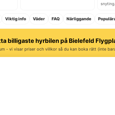
snyting
Viktig info
Väder
FAQ
Närliggande
Populära
tta billigaste hyrbilen på Bielefeld Flygpl
um - vi visar priser och villkor så du kan boka rätt (inte bara 