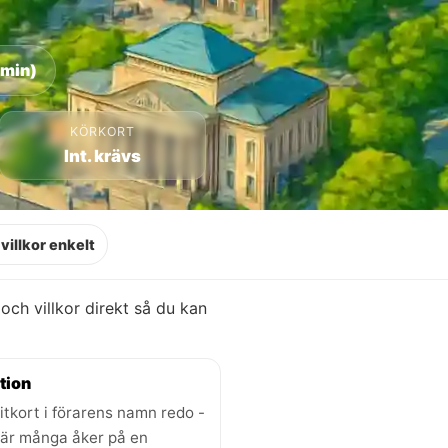
 min)
KÖRKORT
Int. krävs
villkor enkelt
r och villkor direkt så du kan
tion
itkort i förarens namn redo -
där många åker på en