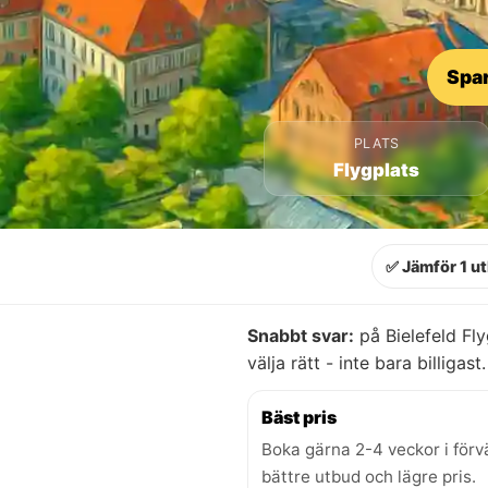
Spar
PLATS
Flygplats
✅ Jämför 1 u
Snabbt svar:
på Bielefeld Fly
välja rätt - inte bara billigast.
Bäst pris
Boka gärna 2-4 veckor i förv
bättre utbud och lägre pris.