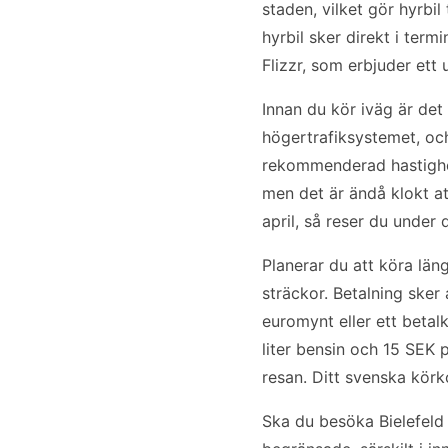
staden, vilket gör hyrbil 
hyrbil sker direkt i term
Flizzr, som erbjuder ett
Innan du kör iväg är det 
högertrafiksystemet, oc
rekommenderad hastighet
men det är ändå klokt att
april, så reser du under
Planerar du att köra läng
sträckor. Betalning sker
euromynt eller ett betalk
liter bensin och 15 SEK p
resan. Ditt svenska körko
Ska du besöka Bielefeld 