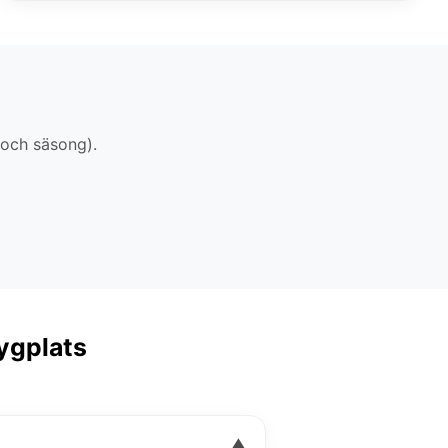
 och säsong).
lygplats
▼