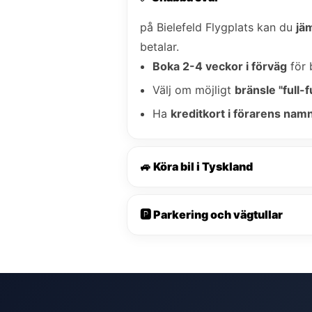
på Bielefeld Flygplats kan du
jäm
betalar.
Boka 2-4 veckor i förväg
för 
Välj om möjligt
bränsle "full-fu
Ha
kreditkort i förarens nam
🚙 Köra bil i Tyskland
🅿️ Parkering och vägtullar