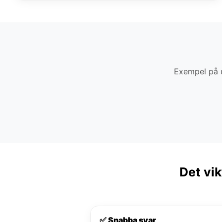
Exempel på u
Det vik
✅ Snabba svar