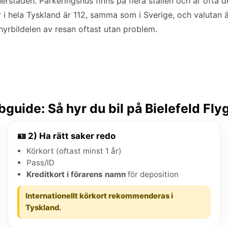
nerstaden. Parkeringshus finns på flera ställen och är ofta 
i hela Tyskland är 112, samma som i Sverige, och valutan ä
 hyrbildelen av resan oftast utan problem.
guide: Så hyr du bil på Bielefeld Fly
🪪 2) Ha rätt saker redo
Körkort (oftast minst 1 år)
Pass/ID
Kreditkort i förarens namn
för deposition
Internationellt körkort rekommenderas i
Tyskland.