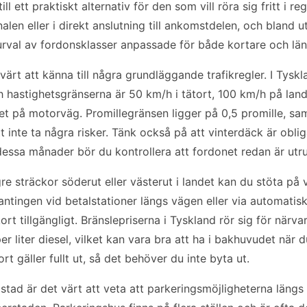
till ett praktiskt alternativ för den som vill röra sig fritt i
inalen eller i direkt anslutning till ankomstdelen, och bland 
 urval av fordonsklasser anpassade för både kortare och län
värt att känna till några grundläggande trafikregler. I Tyskl
h hastighetsgränserna är 50 km/h i tätort, 100 km/h på la
 på motorväg. Promillegränsen ligger på 0,5 promille, sa
 inte ta några risker. Tänk också på att vinterdäck är obliga
 dessa månader bör du kontrollera att fordonet redan är utr
re sträckor söderut eller västerut i landet kan du stöta på 
 antingen vid betalstationer längs vägen eller via automatis
ort tillgängligt. Bränslepriserna i Tyskland rör sig för närv
er liter diesel, vilket kan vara bra att ha i bakhuvudet när
rt gäller fullt ut, så det behöver du inte byta ut.
stad är det värt att veta att parkeringsmöjligheterna längs