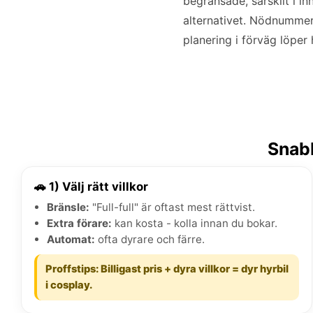
begränsade, särskilt i in
alternativet. Nödnummer 
planering i förväg löper
Snabb
🚗 1) Välj rätt villkor
Bränsle:
"Full-full" är oftast mest rättvist.
Extra förare:
kan kosta - kolla innan du bokar.
Automat:
ofta dyrare och färre.
Proffstips: Billigast pris + dyra villkor = dyr hyrbil
i cosplay.