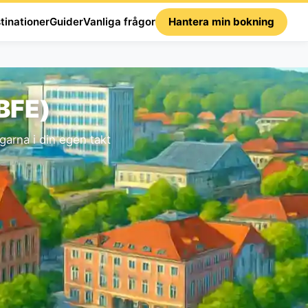
tinationer
Guider
Vanliga frågor
Hantera min bokning
(BFE)
garna i din egen takt