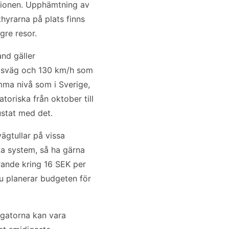
 regionen. Upphämtning av
uthyrarna på plats finns
gre resor.
and gäller
ndsväg och 130 km/h som
mma nivå som i Sverige,
toriska från oktober till
ustat med det.
vägtullar på vissa
ka system, så ha gärna
arande kring 16 SEK per
 du planerar budgeten för
 gatorna kan vara