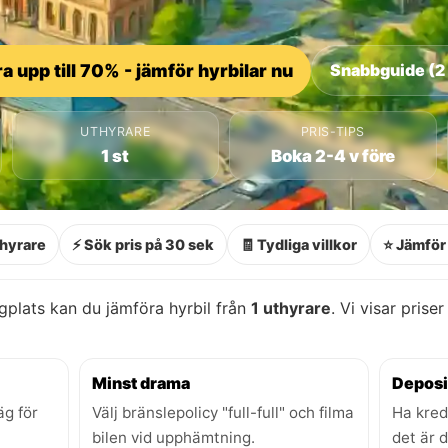
a upp till 70% - jämför hyrbilar nu
Snabbguide (2
UTHYRARE
PRIS-TIPS
1 st
Boka 2-4 v före
thyrare
⚡ Sök pris på 30 sek
🧾 Tydliga villkor
⭐ Jämför 
gplats kan du jämföra hyrbil från
1 uthyrare
. Vi visar prise
Minst drama
Deposi
äg för
Välj bränslepolicy "full-full" och filma
Ha kred
bilen vid upphämtning.
det är 