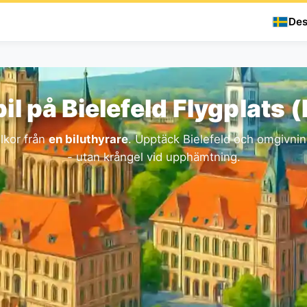
Des
il på Bielefeld Flygplats 
llkor från
en biluthyrare
. Upptäck Bielefeld och omgivnin
- utan krångel vid upphämtning.