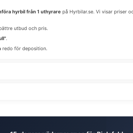
föra hyrbil från 1 uthyrare
på Hyrbilar.se. Vi visar priser o
bättre utbud och pris.
ll"
.
n
redo för deposition.