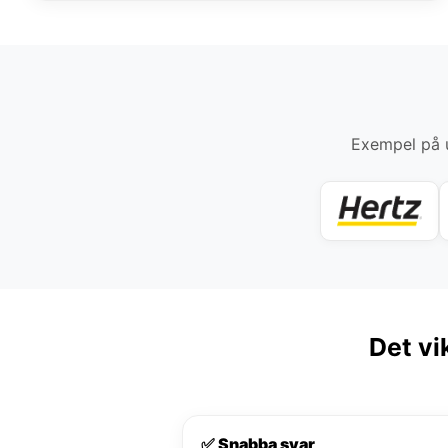
Exempel på u
Det vi
✅ Snabba svar