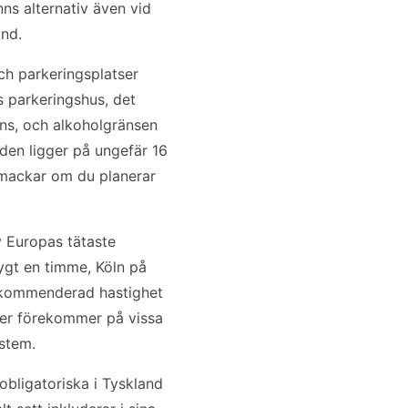
nns alternativ även vid
and.
och parkeringsplatser
s parkeringshus, det
äns, och alkoholgränsen
aden ligger på ungefär 16
n mackar om du planerar
v Europas tätaste
ygt en timme, Köln på
rekommenderad hastighet
ter förekommer på vissa
ystem.
obligatoriska i Tyskland