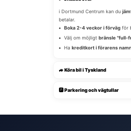
i Dortmund Centrum kan du
jäm
betalar.
Boka 2-4 veckor i förväg
för 
Välj om möjligt
bränsle "full-fu
Ha
kreditkort i förarens nam
🚙 Köra bil i Tyskland
🅿️ Parkering och vägtullar