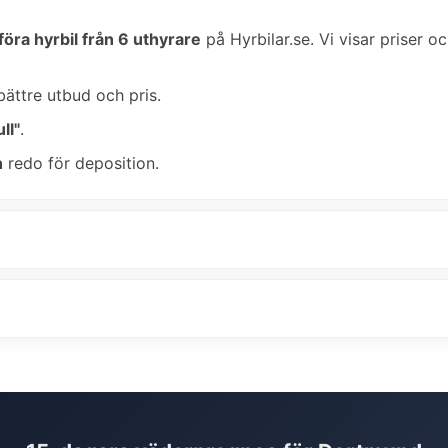
föra hyrbil från 6 uthyrare
på Hyrbilar.se. Vi visar priser o
bättre utbud och pris.
ll"
.
n
redo för deposition.