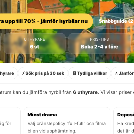
a upp till 70% - jämför hyrbilar nu
Snabbguide (2
UTHYRARE
PRIS-TIPS
6 st
Boka 2-4 v före
thyrare
⚡ Sök pris på 30 sek
🧾 Tydliga villkor
⭐ Jämför 
rum kan du jämföra hyrbil från
6 uthyrare
. Vi visar priser
Minst drama
Deposi
äg för
Välj bränslepolicy "full-full" och filma
Ha kred
bilen vid upphämtning.
det är 