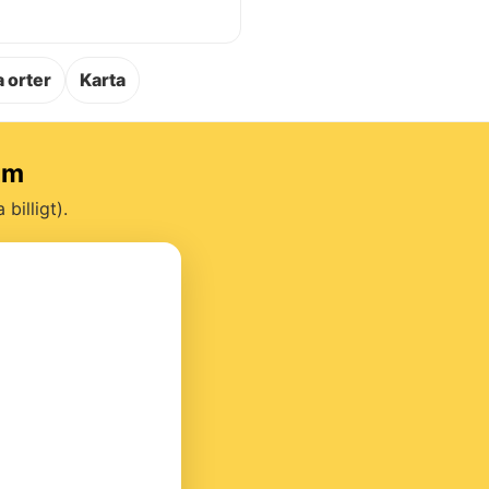
.
 orter
Karta
um
billigt).