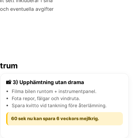
 sett inkluderar i sina
 och eventuella avgifter
ntrum
📸 3) Upphämtning utan drama
Filma bilen runtom + instrumentpanel.
Fota repor, fälgar och vindruta.
Spara kvitto vid tankning före återlämning.
60 sek nu kan spara 6 veckors mejlkrig.