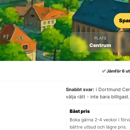
Spar
PLATS
Centrum
✅ Jämför 6 u
Snabbt svar:
i Dortmund Cent
välja rätt - inte bara billigast.
Bäst pris
Boka gärna 2-4 veckor i förv
bättre utbud och lägre pris.