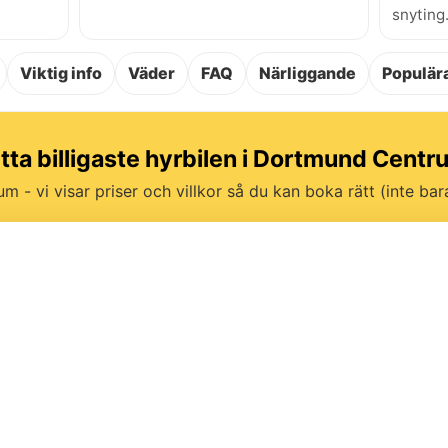
snyting
Viktig info
Väder
FAQ
Närliggande
Populära
itta billigaste hyrbilen i Dortmund Centr
um - vi visar priser och villkor så du kan boka rätt (inte bara 