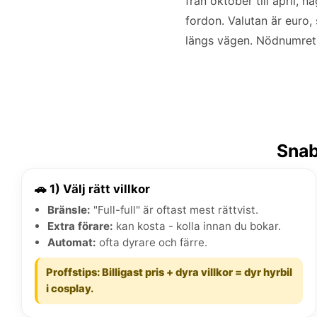
från oktober till april,
fordon. Valutan är euro,
längs vägen. Nödnumret 1
Snab
🚗 1) Välj rätt villkor
Bränsle:
"Full-full" är oftast mest rättvist.
Extra förare:
kan kosta - kolla innan du bokar.
Automat:
ofta dyrare och färre.
Proffstips: Billigast pris + dyra villkor = dyr hyrbil
i cosplay.