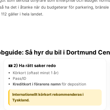
 något som seriösa uthyrare som Enterprise och Budget normalt
 så ha det i åtanke när du budgeterar för parkering, bränsle
12 gäller i hela landet.
bguide: Så hyr du bil i Dortmund Ce
🪪 2) Ha rätt saker redo
Körkort (oftast minst 1 år)
Pass/ID
Kreditkort i förarens namn
för deposition
Internationellt körkort rekommenderas i
Tyskland.