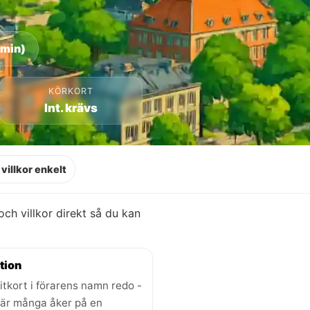
 min)
KÖRKORT
Int. krävs
villkor enkelt
 och villkor direkt så du kan
tion
itkort i förarens namn redo -
där många åker på en