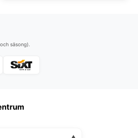
 och säsong).
Centrum
▼