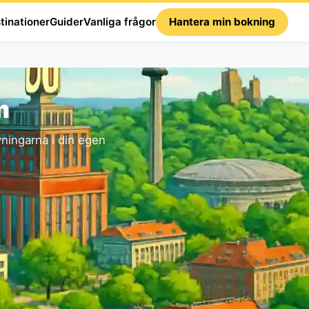
tinationer
Guider
Vanliga frågor
Hantera min bokning
m
ningarna i din egen