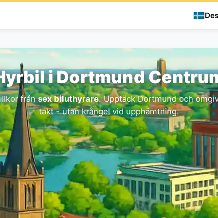
Des
Hyrbil i Dortmund Centru
illkor från
sex biluthyrare
. Upptäck Dortmund och omgiv
takt - utan krångel vid upphämtning.