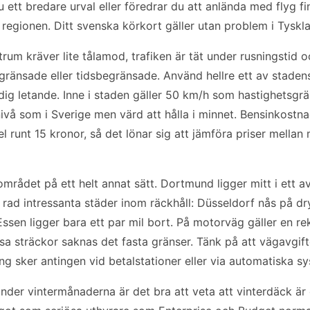
 ett bredare urval eller föredrar du att anlända med flyg fi
i regionen. Ditt svenska körkort gäller utan problem i Tyskl
rum kräver lite tålamod, trafiken är tät under rusningstid 
gränsade eller tidsbegränsade. Använd hellre ett av staden
dig letande. Inne i staden gäller 50 km/h som hastighetsgr
ivå som i Sverige men värd att hålla i minnet. Bensinkostn
sel runt 15 kronor, så det lönar sig att jämföra priser mella
mrådet på ett helt annat sätt. Dortmund ligger mitt i ett a
rad intressanta städer inom räckhåll: Düsseldorf nås på dr
ssen ligger bara ett par mil bort. På motorväg gäller en 
sa sträckor saknas det fasta gränser. Tänk på att vägavgif
ing sker antingen vid betalstationer eller via automatiska s
 under vintermånaderna är det bra att veta att vinterdäck är 