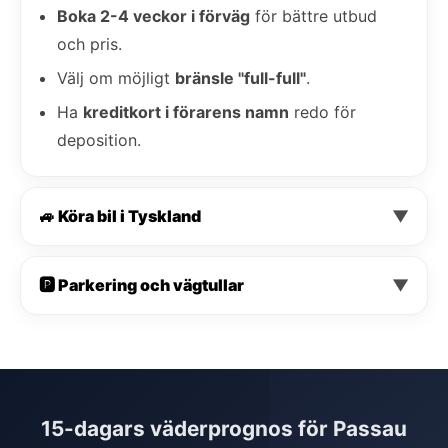
Boka 2-4 veckor i förväg
för bättre utbud
och pris.
Välj om möjligt
bränsle "full-full"
.
Ha
kreditkort i förarens namn
redo för
deposition.
🚙 Köra bil i Tyskland
▼
🅿️ Parkering och vägtullar
▼
15-dagars väderprognos för Passau