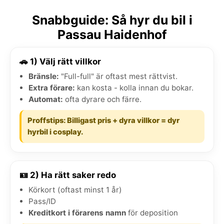
Snabbguide: Så hyr du bil i
Passau Haidenhof
🚗 1) Välj rätt villkor
Bränsle:
"Full-full" är oftast mest rättvist.
Extra förare:
kan kosta - kolla innan du bokar.
Automat:
ofta dyrare och färre.
Proffstips: Billigast pris + dyra villkor = dyr
hyrbil i cosplay.
🪪 2) Ha rätt saker redo
Körkort (oftast minst 1 år)
Pass/ID
Kreditkort i förarens namn
för deposition