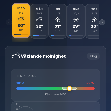
IDAG
MÅN
TIS
ONS
TOR
9/8
10/8
11/8
12/8
13/8
⛅
⛅
☀️
☀️
☀️
‹
›
30°
32°
31°
29°
30°
18°
16°
16°
14°
14°
⛅
Växlande molnighet
Idag
TEMPERATUR
18°C
30°C
Känns som 24°C
S
O
V
N