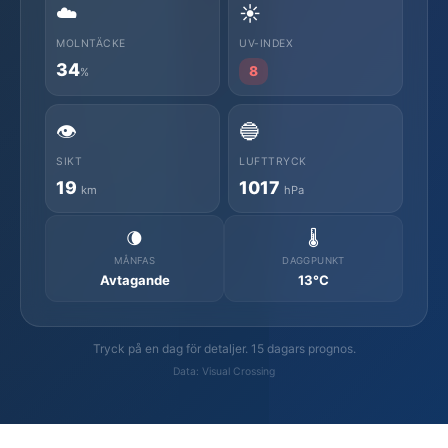
☁️
☀️
MOLNTÄCKE
UV-INDEX
34
8
%
👁️
🔵
SIKT
LUFTTRYCK
19
1017
km
hPa
🌘
🌡️
MÅNFAS
DAGGPUNKT
Avtagande
13°C
Tryck på en dag för detaljer. 15 dagars prognos.
Data: Visual Crossing