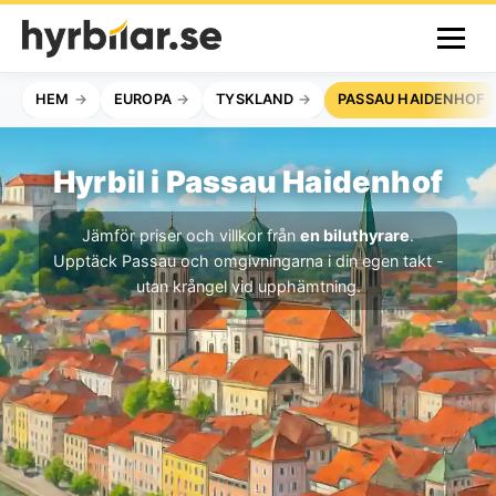
HEM
EUROPA
TYSKLAND
PASSAU HAIDENHOF
Hyrbil i Passau Haidenhof
Jämför priser och villkor från
en biluthyrare
.
Upptäck Passau och omgivningarna i din egen takt -
utan krångel vid upphämtning.