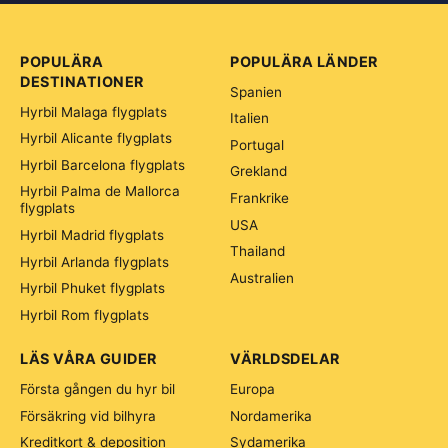
POPULÄRA
POPULÄRA LÄNDER
DESTINATIONER
Spanien
Hyrbil Malaga flygplats
Italien
Hyrbil Alicante flygplats
Portugal
Hyrbil Barcelona flygplats
Grekland
Hyrbil Palma de Mallorca
Frankrike
flygplats
USA
Hyrbil Madrid flygplats
Thailand
Hyrbil Arlanda flygplats
Australien
Hyrbil Phuket flygplats
Hyrbil Rom flygplats
LÄS VÅRA GUIDER
VÄRLDSDELAR
Första gången du hyr bil
Europa
Försäkring vid bilhyra
Nordamerika
Kreditkort & deposition
Sydamerika