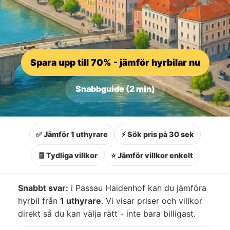
Spara upp till 70% - jämför hyrbilar nu
Snabbguide (2 min)
✅ Jämför 1 uthyrare
⚡ Sök pris på 30 sek
🧾 Tydliga villkor
⭐ Jämför villkor enkelt
Snabbt svar:
i Passau Haidenhof kan du jämföra
hyrbil från
1 uthyrare
. Vi visar priser och villkor
direkt så du kan välja rätt - inte bara billigast.