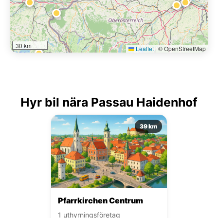
30 km
Leaflet
|
© OpenStreetMap
Hyr bil nära Passau Haidenhof
39 km
Pfarrkirchen Centrum
1 uthyrningsföretag