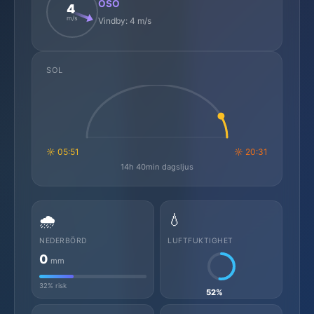
OSO
4
m/s
Vindby: 4 m/s
SOL
☼ 05:51
☼ 20:31
14h 40min dagsljus
🌧️
💧
NEDERBÖRD
LUFTFUKTIGHET
0
mm
32% risk
52%