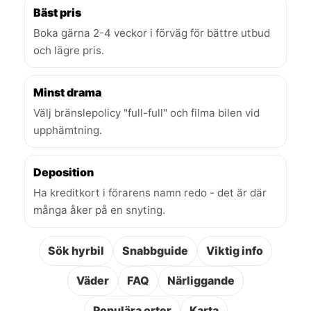
Bäst pris
Boka gärna 2-4 veckor i förväg för bättre utbud
och lägre pris.
Minst drama
Välj bränslepolicy "full-full" och filma bilen vid
upphämtning.
Deposition
Ha kreditkort i förarens namn redo - det är där
många åker på en snyting.
Sök hyrbil
Snabbguide
Viktig info
Väder
FAQ
Närliggande
Populära orter
Karta