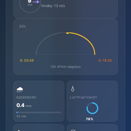
9
m/s
Vindby: 13 m/s
SOL
☼ 05:49
☼ 18:36
12h 47min dagsljus
🌧️
💧
NEDERBÖRD
LUFTFUKTIGHET
0.4
mm
3% risk
78%