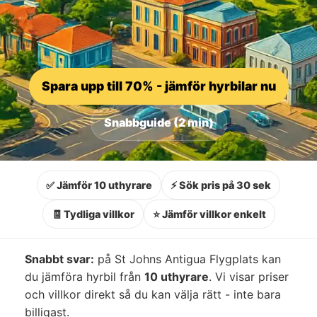
Spara upp till 70% - jämför hyrbilar nu
Snabbguide (2 min)
✅ Jämför 10 uthyrare
⚡ Sök pris på 30 sek
🧾 Tydliga villkor
⭐ Jämför villkor enkelt
Snabbt svar:
på St Johns Antigua Flygplats kan
du jämföra hyrbil från
10 uthyrare
. Vi visar priser
och villkor direkt så du kan välja rätt - inte bara
billigast.