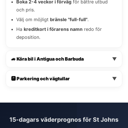
Boka 2-4 veckor i förväg
för bättre utbud
och pris.
Välj om möjligt
bränsle "full-full"
.
Ha
kreditkort i förarens namn
redo för
deposition.
🚙 Köra bil i Antigua och Barbuda
▼
🅿️ Parkering och vägtullar
▼
15-dagars väderprognos för St Johns