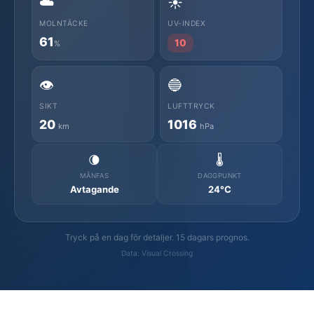
☁️
☀️
MOLNTÄCKE
UV-INDEX
61
10
%
👁️
🔵
SIKT
LUFTTRYCK
20
1016
km
hPa
🌘
🌡️
MÅNFAS
DAGGPUNKT
Avtagande
24°C
Tryck på en dag för detaljer. 15 dagars prognos.
Data: Visual Crossing