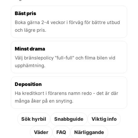
Bäst pris
Boka gärna 2-4 veckor i förväg för bättre utbud
och lägre pris.
Minst drama
Välj bränslepolicy "full-full" och filma bilen vid
upphämtning.
Deposition
Ha kreditkort i förarens namn redo - det är där
många åker på en snyting.
Sök hyrbil
Snabbguide
Viktig info
Väder
FAQ
Närliggande