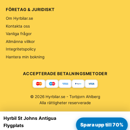
FÖRETAG & JURIDISKT
Om Hyrbilar.se
Kontakta oss
Vanliga frågor
Allmänna villkor
Integritetspolicy
Hantera min bokning
ACCEPTERADE BETALNINGSMETODER
© 2026 Hyrbilar.se - Torbjorn Ahlberg
Alla rättigheter reserverade
Hyrbil St Johns Antigua
Spara upp till 70%
Flygplats