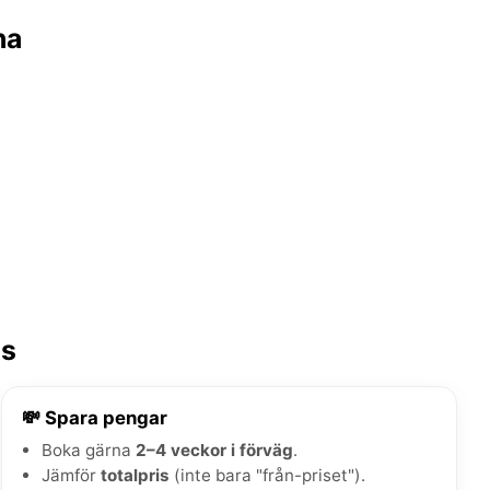
na
ps
💸 Spara pengar
Boka gärna
2–4 veckor i förväg
.
Jämför
totalpris
(inte bara "från-priset").