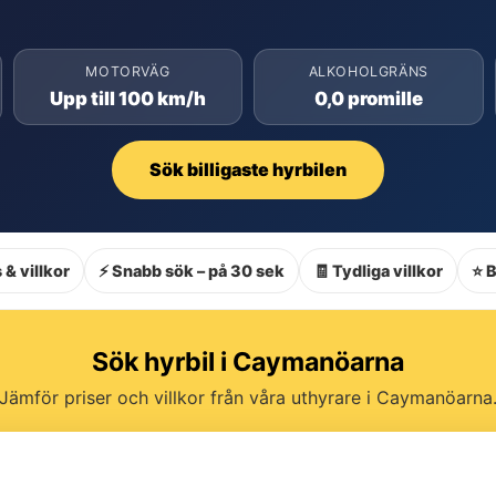
MOTORVÄG
ALKOHOLGRÄNS
Upp till 100 km/h
0,0 promille
Sök billigaste hyrbilen
 & villkor
⚡ Snabb sök – på 30 sek
🧾 Tydliga villkor
⭐ 
Sök hyrbil i Caymanöarna
Jämför priser och villkor från våra uthyrare i Caymanöarna