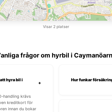
Visar 2 platser
anliga frågor om hyrbil i Caymanöar
tt hyra bil i
Hur funkar försäkrin
+
ID-handling krävs
ven kreditkort för
koren innan du bokar