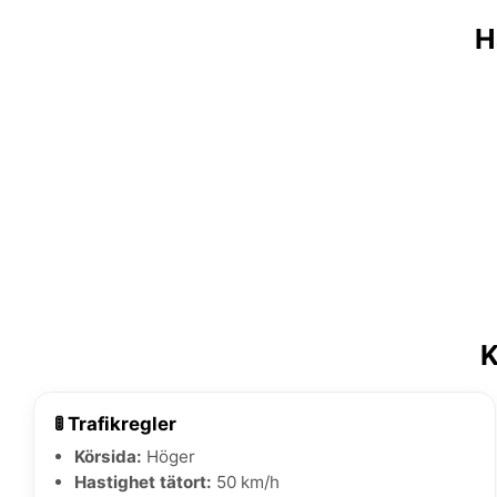
H
K
🚦 Trafikregler
Körsida:
Höger
Hastighet tätort:
50 km/h