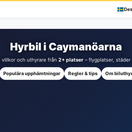
Des
Hyrbil i Caymanöarna
 villkor och uthyrare från
2+ platser
– flygplatser, städer
Populära upphämtningar
Regler & tips
Om biluthy