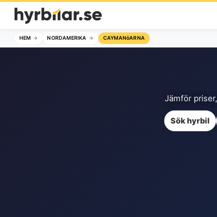
HEM
NORDAMERIKA
CAYMANöARNA
Jämför priser,
Sök hyrbil