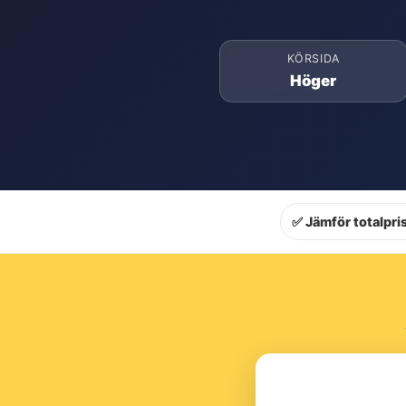
KÖRSIDA
Höger
✅ Jämför totalpris