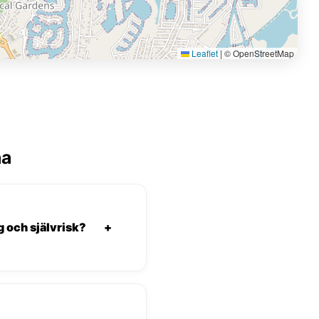
Leaflet
|
© OpenStreetMap
na
g och självrisk?
+