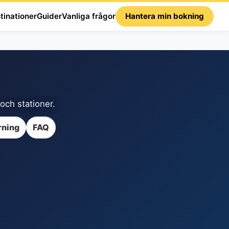
tinationer
Guider
Vanliga frågor
Hantera min bokning
 och stationer.
rning
FAQ