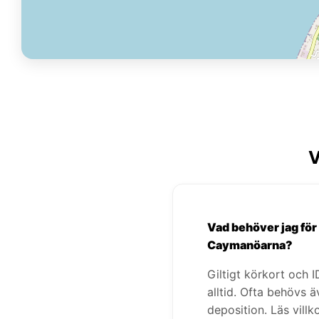
V
Vad behöver jag för a
Caymanöarna?
Giltigt körkort och 
alltid. Ofta behövs ä
deposition. Läs vill