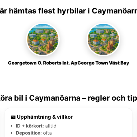
är hämtas flest hyrbilar i Caymanöar
Georgetown O. Roberts Int. Ap
George Town Väst Bay
öra bil i Caymanöarna – regler och ti
🪪 Upphämtning & villkor
ID + körkort:
alltid
Deposition:
ofta