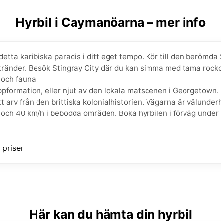
Hyrbil i Caymanöarna – mer info
etta karibiska paradis i ditt eget tempo. Kör till den berömd
stränder. Besök Stingray City där du kan simma med tama rockor
 och fauna.
lippformation, eller njut av den lokala matscenen i Georgetown.
 arv från den brittiska kolonialhistorien. Vägarna är välunde
r och 40 km/h i bebodda områden. Boka hyrbilen i förväg under
Här kan du hämta din hyrbil