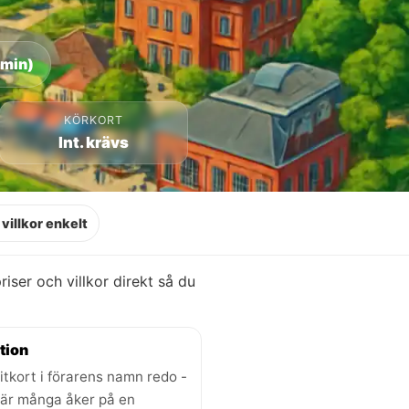
 min)
KÖRKORT
Int. krävs
villkor enkelt
priser och villkor direkt så du
tion
itkort i förarens namn redo -
där många åker på en