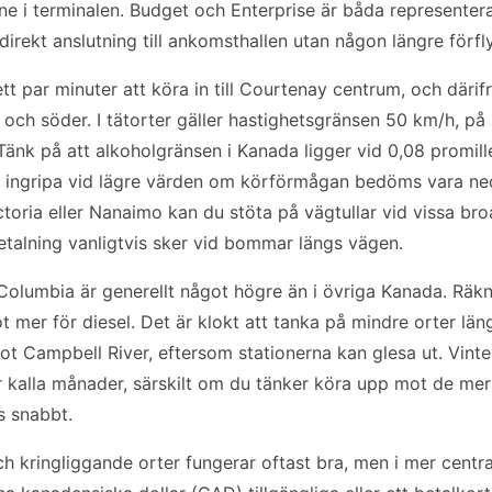
 inne i terminalen. Budget och Enterprise är båda representer
direkt anslutning till ankomsthallen utan någon längre förfly
ett par minuter att köra in till Courtenay centrum, och därif
 och söder. I tätorter gäller hastighetsgränsen 50 km/h, p
änk på att alkoholgränsen i Kanada ligger vid 0,08 promill
ingripa vid lägre värden om körförmågan bedöms vara ned
toria eller Nanaimo kan du stöta på vägtullar vid vissa bro
etalning vanligtvis sker vid bommar längs vägen.
h Columbia är generellt något högre än i övriga Kanada. Räk
ot mer för diesel. Det är klokt att tanka på mindre orter lä
 mot Campbell River, eftersom stationerna kan glesa ut. Vi
 kalla månader, särskilt om du tänker köra upp mot de mer
s snabbt.
h kringliggande orter fungerar oftast bra, men i mer centra