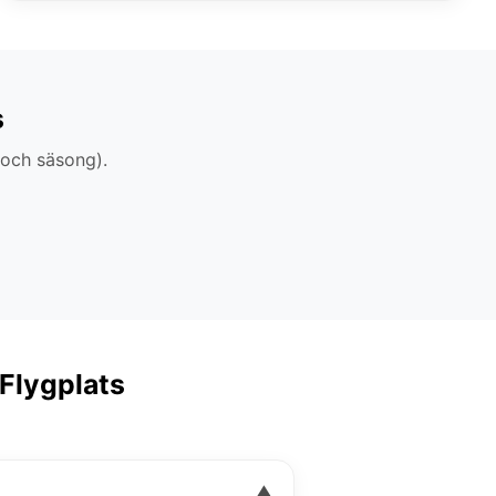
s
 och säsong).
 Flygplats
▼