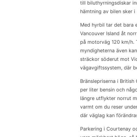
till biluthyrningsdiskar
hämtning av bilen sker i 
Med hyrbil tar det bara 
Vancouver Island åt norr
på motorväg 120 km/h. T
myndigheterna även kan 
sträckor söderut mot Vic
vägavgiftssystem, där b
Bränslepriserna i Britis
per liter bensin och någ
längre utflykter norrut
varmt om du reser under
där väglag kan förändra
Parkering i Courtenay oc