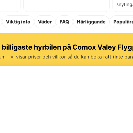
snyting
Viktig info
Väder
FAQ
Närliggande
Populära
a billigaste hyrbilen på Comox Valey Flyg
um - vi visar priser och villkor så du kan boka rätt (inte bara 