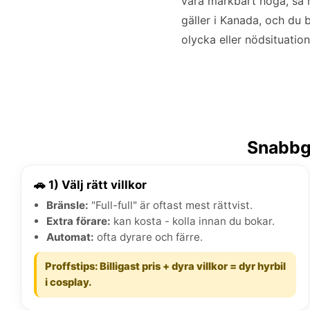
vara märkbart höga, så h
gäller i Kanada, och du b
olycka eller nödsituation
Snabbgu
🚗 1) Välj rätt villkor
Bränsle:
"Full-full" är oftast mest rättvist.
Extra förare:
kan kosta - kolla innan du bokar.
Automat:
ofta dyrare och färre.
Proffstips: Billigast pris + dyra villkor = dyr hyrbil
i cosplay.