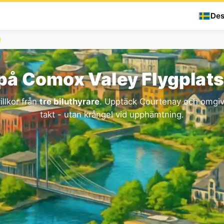
Des
 på Comox Valey Flygplat
illkor från
tre biluthyrare
. Upptäck Courtenay och omgiv
takt - utan krångel vid upphämtning.