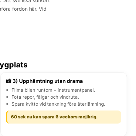
. Ditt svenska körkort
mföra fordon här. Vid
lygplats
📸 3) Upphämtning utan drama
Filma bilen runtom + instrumentpanel.
Fota repor, fälgar och vindruta.
Spara kvitto vid tankning före återlämning.
60 sek nu kan spara 6 veckors mejlkrig.