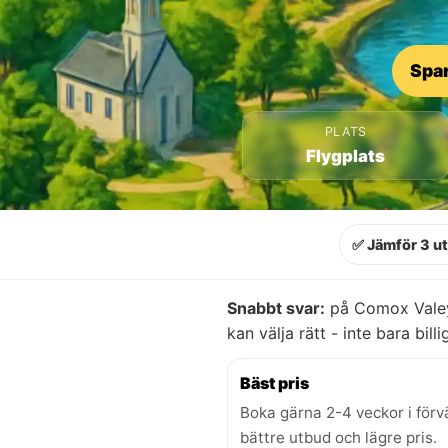
Spar
PLATS
Flygplats
✅ Jämför 3 u
Snabbt svar:
på Comox Valey 
kan välja rätt - inte bara billi
Bäst pris
Boka gärna 2-4 veckor i förv
bättre utbud och lägre pris.