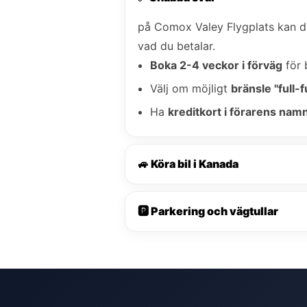
på Comox Valey Flygplats kan 
vad du betalar.
Boka 2-4 veckor i förväg
för 
Välj om möjligt
bränsle "full-fu
Ha
kreditkort i förarens nam
🚙 Köra bil i Kanada
🅿️ Parkering och vägtullar