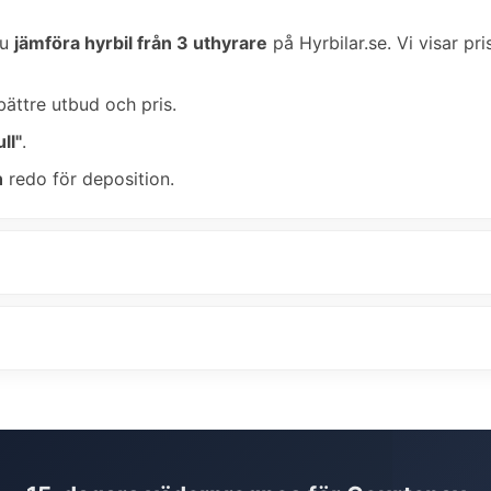
du
jämföra hyrbil från 3 uthyrare
på Hyrbilar.se. Vi visar pri
bättre utbud och pris.
ll"
.
n
redo för deposition.