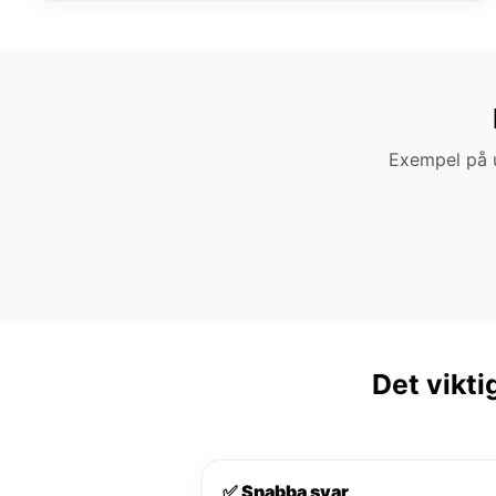
Exempel på u
Det vikti
✅ Snabba svar