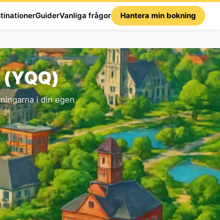
tinationer
Guider
Vanliga frågor
Hantera min bokning
s (YQQ)
ningarna i din egen