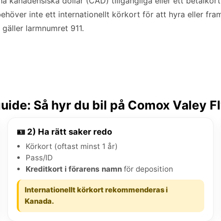
a kanadensiska dollar (CAD) tillgängliga eller ett betalkort
ehöver inte ett internationellt körkort för att hyra eller fra
 gäller larmnumret 911.
ide: Så hyr du bil på Comox Valey F
🪪 2) Ha rätt saker redo
Körkort (oftast minst 1 år)
Pass/ID
Kreditkort i förarens namn
för deposition
Internationellt körkort rekommenderas i
Kanada.