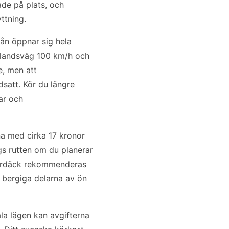
ade på plats, och
ttning.
rån öppnar sig hela
å landsväg 100 km/h och
e, men att
satt. Kör du längre
ar och
na med cirka 17 kronor
ngs rutten om du planerar
nterdäck rekommenderas
 bergiga delarna av ön
la lägen kan avgifterna