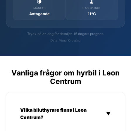
🌘
🌡️
MÅNFAS
DAGGPUNKT
Avtagande
11°C
Tryck på en dag för detaljer. 15 dagars prognos.
Data: Visual Crossing
Vanliga frågor om hyrbil i Leon
Centrum
Vilka biluthyrare finns i Leon
▼
Centrum?