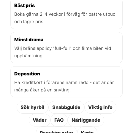
Bäst pris
Boka gärna 2-4 veckor i förväg för bättre utbud
och lägre pris.
Minst drama
Välj bränslepolicy "full-full" och filma bilen vid
upphämtning.
Deposition
Ha kreditkort i förarens namn redo - det är där
många åker på en snyting.
Sök hyrbil
Snabbguide
Viktig info
Väder
FAQ
Närliggande
Populära orter
Karta