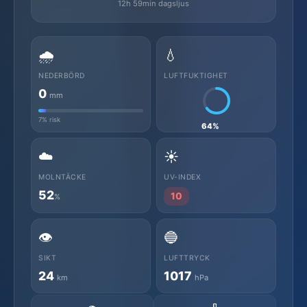
12h 59min dagsljus
🌧️
💧
NEDERBÖRD
LUFTFUKTIGHET
0
mm
7% risk
64%
☁️
☀️
MOLNTÄCKE
UV-INDEX
52
10
%
👁️
🔵
SIKT
LUFTTRYCK
24
1017
km
hPa