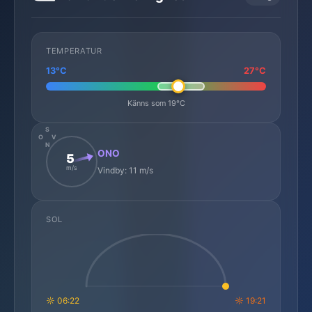
TEMPERATUR
13°C
27°C
Känns som 19°C
S
O
V
N
ONO
5
m/s
Vindby: 11 m/s
SOL
☼ 06:22
☼ 19:21