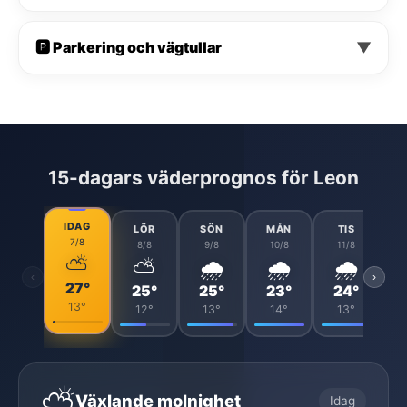
🅿️ Parkering och vägtullar
▼
15-dagars väderprognos för Leon
IDAG
LÖR
SÖN
MÅN
TIS
7/8
8/8
9/8
10/8
11/8
⛅
⛅
🌧️
🌧️
🌧️
‹
›
27°
25°
25°
23°
24°
13°
12°
13°
14°
13°
⛅
Växlande molnighet
Idag