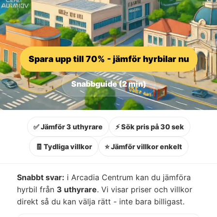
Spara upp till 70% - jämför hyrbilar nu
Snabbguide (2 min)
✅ Jämför 3 uthyrare
⚡ Sök pris på 30 sek
🧾 Tydliga villkor
⭐ Jämför villkor enkelt
Snabbt svar:
i Arcadia Centrum kan du jämföra
hyrbil från
3 uthyrare
. Vi visar priser och villkor
direkt så du kan välja rätt - inte bara billigast.