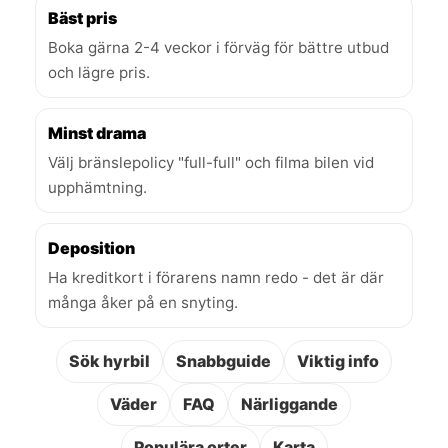
Bäst pris
Boka gärna 2-4 veckor i förväg för bättre utbud
och lägre pris.
Minst drama
Välj bränslepolicy "full-full" och filma bilen vid
upphämtning.
Deposition
Ha kreditkort i förarens namn redo - det är där
många åker på en snyting.
Sök hyrbil
Snabbguide
Viktig info
Väder
FAQ
Närliggande
Populära orter
Karta