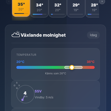
‹
›
35°
34°
32°
29°
28°
20°
20°
20°
19°
19°
⛅
Växlande molnighet
Idag
TEMPERATUR
20°C
35°C
Känns som 26°C
S
O
V
N
SSV
4
m/s
Vindby: 5 m/s