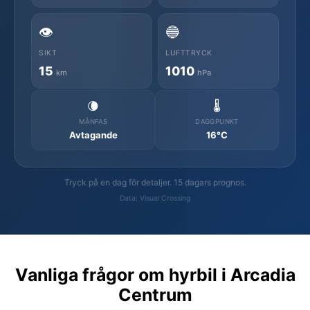
👁️
🔵
SIKT
LUFTTRYCK
15
1010
km
hPa
🌘
🌡️
MÅNFAS
DAGGPUNKT
Avtagande
16°C
Tryck på en dag för detaljer. 15 dagars prognos.
Data: Visual Crossing
Vanliga frågor om hyrbil i Arcadia
Centrum