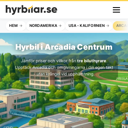
HEM
NORDAMERIKA
USA - KALIFORNIEN
ARCA
Hyrbil i Arcadia Centrum
Jämför priser och villkor från
tre biluthyrare
.
Upptäck Arcadia och omgivningarna i din egen takt
- utan krångel vid upphämtning.