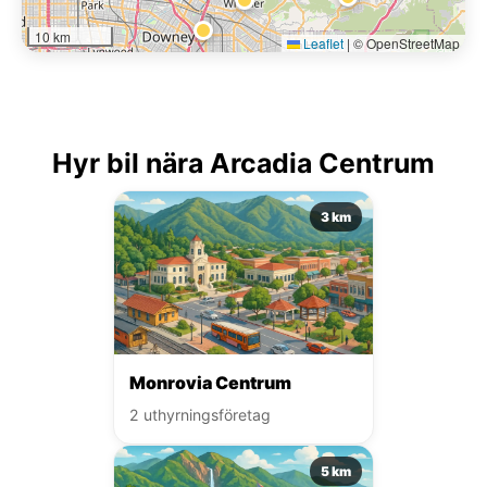
10 km
Leaflet
|
© OpenStreetMap
Hyr bil nära Arcadia Centrum
3 km
Monrovia Centrum
2 uthyrningsföretag
5 km