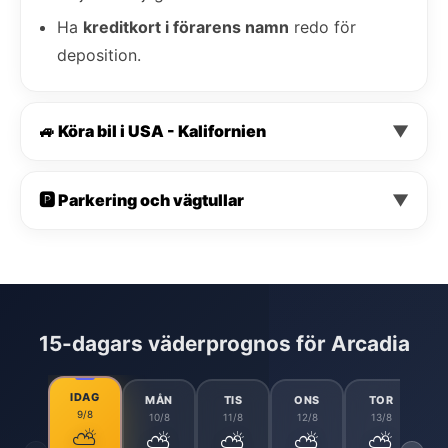
Ha
kreditkort i förarens namn
redo för
deposition.
🚙 Köra bil i USA - Kalifornien
▼
🅿️ Parkering och vägtullar
▼
15-dagars väderprognos för Arcadia
IDAG
MÅN
TIS
ONS
TOR
9/8
10/8
11/8
12/8
13/8
⛅
⛅
⛅
⛅
⛅