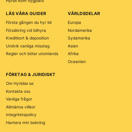
Hyrbil Rom flygplats
LÄS VÅRA GUIDER
VÄRLDSDELAR
Första gången du hyr bil
Europa
Försäkring vid bilhyra
Nordamerika
Kreditkort & deposition
Sydamerika
Undvik vanliga misstag
Asien
Regler och böter utomlands
Afrika
Oceanien
FÖRETAG & JURIDISKT
Om Hyrbilar.se
Kontakta oss
Vanliga frågor
Allmänna villkor
Integritetspolicy
Hantera min bokning