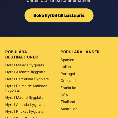
datum och se bästa alternativet.
Boka hyrbil till bästa pris
POPULÄRA
POPULÄRA LÄNDER
DESTINATIONER
Spanien
Hyrbil Malaga flygplats
Italien
Hyrbil Alicante flygplats
Portugal
Hyrbil Barcelona flygplats
Grekland
Hyrbil Palma de Mallorca
Frankrike
flygplats
USA
Hyrbil Madrid flygplats
Thailand
Hyrbil Arlanda flygplats
Australien
Hyrbil Phuket flygplats