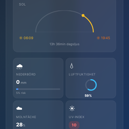
SOL
☼ 06:09
☼ 19:45
13h 36min dagsljus
🌧️
💧
NEDERBÖRD
LUFTFUKTIGHET
0
mm
5% risk
59%
☁️
☀️
MOLNTÄCKE
UV-INDEX
28
10
%