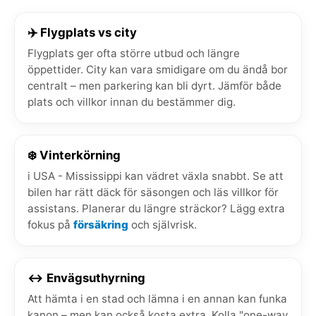
✈️ Flygplats vs city
Flygplats ger ofta större utbud och längre
öppettider. City kan vara smidigare om du ändå bor
centralt – men parkering kan bli dyrt. Jämför både
plats och villkor innan du bestämmer dig.
❄️ Vinterkörning
i USA - Mississippi kan vädret växla snabbt. Se att
bilen har rätt däck för säsongen och läs villkor för
assistans. Planerar du längre sträckor? Lägg extra
fokus på
försäkring
och självrisk.
↔️ Envägsuthyrning
Att hämta i en stad och lämna i en annan kan funka
kanon – men kan också kosta extra. Kolla "one-way