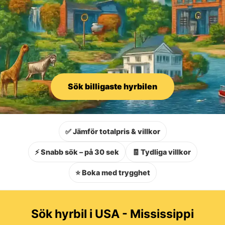
Sök billigaste hyrbilen
✅ Jämför totalpris & villkor
⚡ Snabb sök – på 30 sek
🧾 Tydliga villkor
⭐ Boka med trygghet
Sök hyrbil i USA - Mississippi