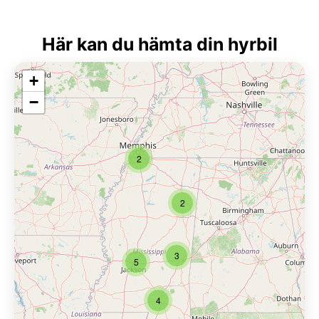
Här kan du hämta din hyrbil
+
−
2
2
3
5
4