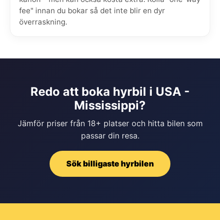
fee" innan du bokar så det inte blir en dyr
överraskning.
Redo att boka hyrbil i USA -
Mississippi?
Jämför priser från 18+ platser och hitta bilen som
passar din resa.
Sök billigaste hyrbilen