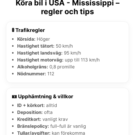
Köra bil i USA - Mississippi –
regler och tips
🚦 Trafikregler
Körsida:
Höger
Hastighet tätort:
50 km/h
Hastighet landsväg:
95 km/h
Hastighet motorväg:
upp till 113 km/h
Alkoholgräns:
0,8 promille
Nödnummer:
112
🪪 Upphämtning & villkor
ID + körkort:
alltid
Deposition:
ofta
Kreditkort:
vanligt krav
Bränslepolicy:
full–full är vanlig
Tullar/avgifter:
kan förekomma