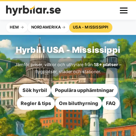
HEM
NORDAMERIKA
USA - MISSISSIPPI
Hyrbil i USA - Mississippi
Jämför priser, villkor och uthyrare från
18+ platser
–
flygplatser, städer och stationer.
Sök hyrbil
Populära upphämtningar
Regler & tips
Om biluthyrning
FAQ