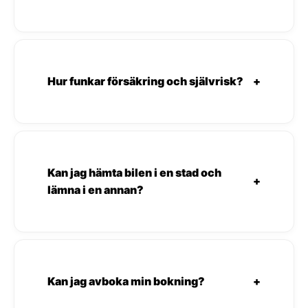
Hur funkar försäkring och självrisk?
+
Kan jag hämta bilen i en stad och
+
lämna i en annan?
Kan jag avboka min bokning?
+