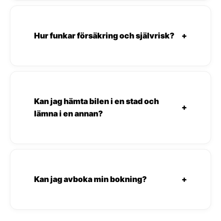
Hur funkar försäkring och självrisk?
+
Kan jag hämta bilen i en stad och
+
lämna i en annan?
Kan jag avboka min bokning?
+