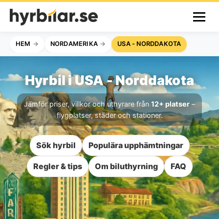
HEM
NORDAMERIKA
USA - NORDDAKOTA
Hyrbil i USA - Norddakota
Jämför priser, villkor och uthyrare från
12+ platser
–
flygplatser, städer och stationer.
Sök hyrbil
Populära upphämtningar
Regler & tips
Om biluthyrning
FAQ