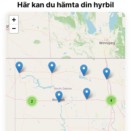
Här kan du hämta din hyrbil
+
−
4
2