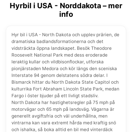
Hyrbil i USA - Norddakota – mer
info
Hyr bil i USA - North Dakota och upplev prärien, de
dramatiska badlandsformationerna och det
vidsträckta öppna landskapet. Besök Theodore
Roosevelt National Park med dess eroderade
leraktig kullar och vildbisonflockar, utforska
pionjärstaden Medora och kör längs den sceniska
Interstate 94 genom delstatens södra delar. I
Bismarck hittar du North Dakota State Capitol och
kulturrika Fort Abraham Lincoln State Park, medan
Fargo i öster bjuder på ett livligt stadsliv.
North Dakota har hastighetsregler på 75 mph på
motorvägar och 65 mph på landsväg. Vägarna är
generellt avgiftsfria och väl underhållna, men
vintrarna kan vara extremt hårda med kraftig snö
och ishalka, så boka alltid en bil med vinterdäck