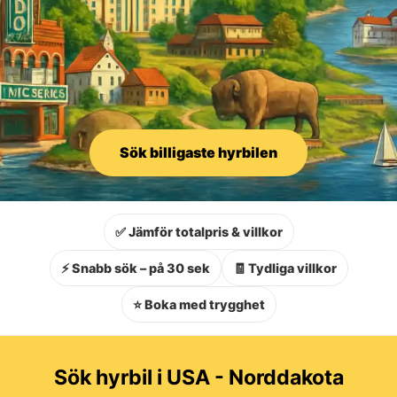
Sök billigaste hyrbilen
✅ Jämför totalpris & villkor
⚡ Snabb sök – på 30 sek
🧾 Tydliga villkor
⭐ Boka med trygghet
Sök hyrbil i USA - Norddakota