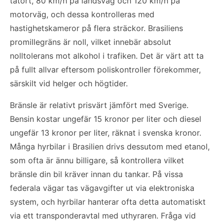
tätort, 80 km/h på landsväg och 120 km/h på
motorväg, och dessa kontrolleras med
hastighetskameror på flera sträckor. Brasiliens
promillegräns är noll, vilket innebär absolut
nolltolerans mot alkohol i trafiken. Det är värt att ta
på fullt allvar eftersom poliskontroller förekommer,
särskilt vid helger och högtider.
Bränsle är relativt prisvärt jämfört med Sverige.
Bensin kostar ungefär 15 kronor per liter och diesel
ungefär 13 kronor per liter, räknat i svenska kronor.
Många hyrbilar i Brasilien drivs dessutom med etanol,
som ofta är ännu billigare, så kontrollera vilket
bränsle din bil kräver innan du tankar. På vissa
federala vägar tas vägavgifter ut via elektroniska
system, och hyrbilar hanterar ofta detta automatiskt
via ett transponderavtal med uthyraren. Fråga vid