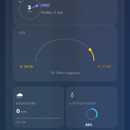
N
ONO
3
m/s
Vindby: 4 m/s
SOL
☼ 06:16
☼ 17:55
11h 39min dagsljus
🌧️
💧
NEDERBÖRD
LUFTFUKTIGHET
0
mm
0% risk
33%