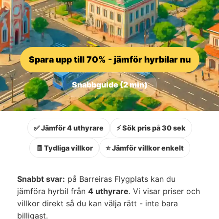
Spara upp till 70% - jämför hyrbilar nu
Snabbguide (2 min)
✅ Jämför 4 uthyrare
⚡ Sök pris på 30 sek
🧾 Tydliga villkor
⭐ Jämför villkor enkelt
Snabbt svar:
på Barreiras Flygplats kan du
jämföra hyrbil från
4 uthyrare
. Vi visar priser och
villkor direkt så du kan välja rätt - inte bara
billigast.