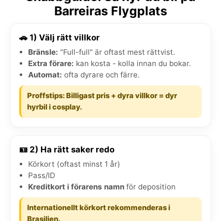
Barreiras Flygplats
🚗 1) Välj rätt villkor
Bränsle:
"Full-full" är oftast mest rättvist.
Extra förare:
kan kosta - kolla innan du bokar.
Automat:
ofta dyrare och färre.
Proffstips: Billigast pris + dyra villkor = dyr
hyrbil i cosplay.
🪪 2) Ha rätt saker redo
Körkort (oftast minst 1 år)
Pass/ID
Kreditkort i förarens namn
för deposition
Internationellt körkort rekommenderas i
Brasilien.