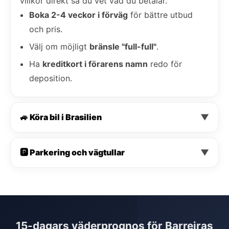
villkor direkt så du vet vad du betalar.
Boka 2-4 veckor i förväg
för bättre utbud
och pris.
Välj om möjligt
bränsle "full-full"
.
Ha
kreditkort i förarens namn
redo för
deposition.
🚙 Köra bil i Brasilien
▼
🅿️ Parkering och vägtullar
▼
15-dagars väderprognos för Barreiras