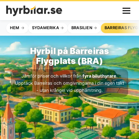
HEM
SYDAMERIKA
BRASILIEN
BARREIRAS FLYG
Hyrbil på Barreiras
Flygplats (BRA)
Jämför priser och villkor från
fyra biluthyrare
.
Upptäck Barreiras och omgivningarna i din egen takt
- utan krångel vid upphämtning.