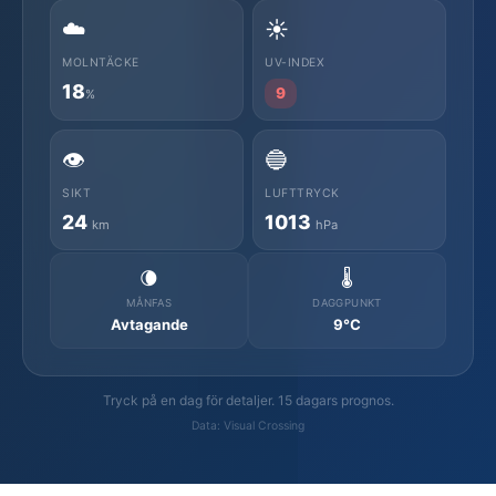
☁️
☀️
MOLNTÄCKE
UV-INDEX
18
9
%
👁️
🔵
SIKT
LUFTTRYCK
24
1013
km
hPa
🌘
🌡️
MÅNFAS
DAGGPUNKT
Avtagande
9°C
Tryck på en dag för detaljer. 15 dagars prognos.
Data: Visual Crossing