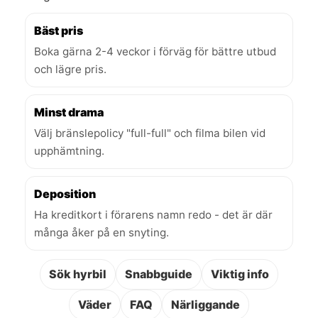
Bäst pris
Boka gärna 2-4 veckor i förväg för bättre utbud
och lägre pris.
Minst drama
Välj bränslepolicy "full-full" och filma bilen vid
upphämtning.
Deposition
Ha kreditkort i förarens namn redo - det är där
många åker på en snyting.
Sök hyrbil
Snabbguide
Viktig info
Väder
FAQ
Närliggande