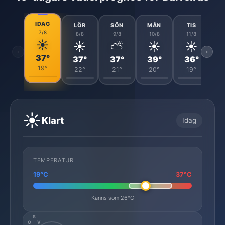
IDAG
LÖR
SÖN
MÅN
TIS
7/8
8/8
9/8
10/8
11/8
☀️
☀️
⛅
☀️
☀️
‹
›
37°
37°
37°
39°
36°
19°
22°
21°
20°
19°
☀️
Klart
Idag
TEMPERATUR
19°C
37°C
Känns som 26°C
S
O
V