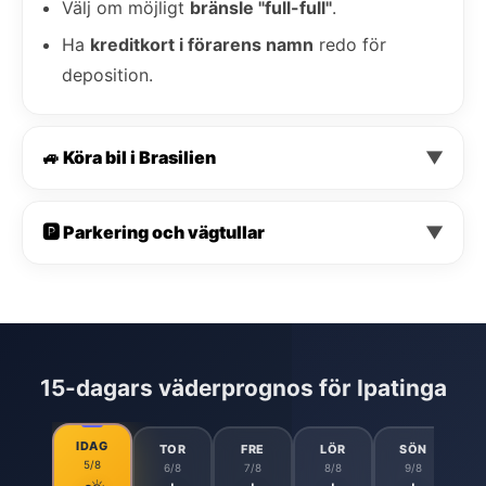
Välj om möjligt
bränsle "full-full"
.
Ha
kreditkort i förarens namn
redo för
deposition.
🚙 Köra bil i Brasilien
▼
🅿️ Parkering och vägtullar
▼
15-dagars väderprognos för Ipatinga
IDAG
TOR
FRE
LÖR
SÖN
5/8
6/8
7/8
8/8
9/8