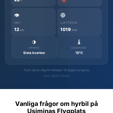
%
👁️
🔵
SIKT
LUFTTRYCK
12
1019
km
hPa
🌗
🌡️
MÅNFAS
DAGGPUNKT
Sista kvarten
15°C
Tryck på en dag för detaljer. 15 dagars prognos.
Data: Visual Crossing
Vanliga frågor om hyrbil på
Usiminas Flygplats