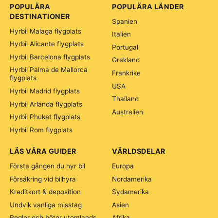
POPULÄRA
POPULÄRA LÄNDER
DESTINATIONER
Spanien
Hyrbil Malaga flygplats
Italien
Hyrbil Alicante flygplats
Portugal
Hyrbil Barcelona flygplats
Grekland
Hyrbil Palma de Mallorca
Frankrike
flygplats
USA
Hyrbil Madrid flygplats
Thailand
Hyrbil Arlanda flygplats
Australien
Hyrbil Phuket flygplats
Hyrbil Rom flygplats
LÄS VÅRA GUIDER
VÄRLDSDELAR
Första gången du hyr bil
Europa
Försäkring vid bilhyra
Nordamerika
Kreditkort & deposition
Sydamerika
Undvik vanliga misstag
Asien
Regler och böter utomlands
Afrika