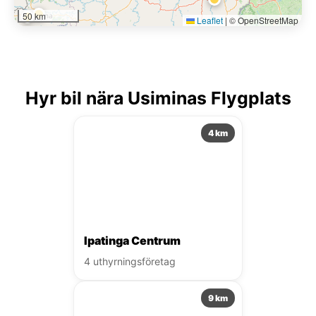
50 km
Leaflet
|
© OpenStreetMap
Hyr bil nära Usiminas Flygplats
4 km
Ipatinga Centrum
4 uthyrningsföretag
9 km