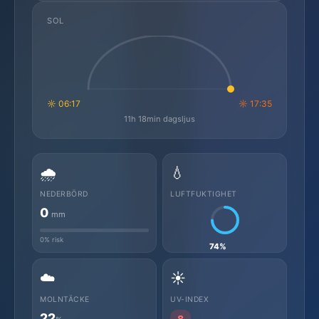
SOL
☼ 06:17
☼ 17:35
11h 18min dagsljus
🌧️
💧
NEDERBÖRD
LUFTFUKTIGHET
0
mm
0% risk
74%
☁️
☀️
MOLNTÄCKE
UV-INDEX
22
8