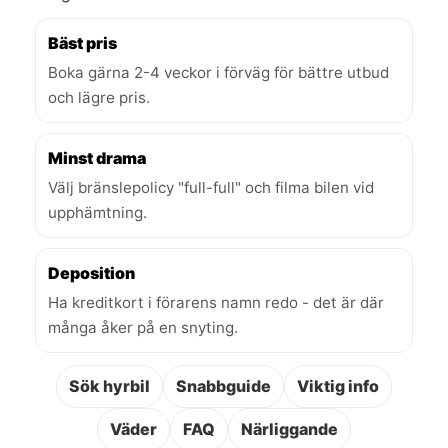
Bäst pris
Boka gärna 2-4 veckor i förväg för bättre utbud
och lägre pris.
Minst drama
Välj bränslepolicy "full-full" och filma bilen vid
upphämtning.
Deposition
Ha kreditkort i förarens namn redo - det är där
många åker på en snyting.
Sök hyrbil
Snabbguide
Viktig info
Väder
FAQ
Närliggande