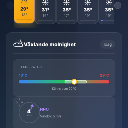
⛅
☀️
☀️
☀️
☀️
‹
›
29°
31°
35°
35°
35°
13°
16°
17°
19°
19°
⛅
Växlande molnighet
Idag
TEMPERATUR
13°C
29°C
Känns som 20°C
S
O
V
N
NNO
4
m/s
Vindby: 5 m/s