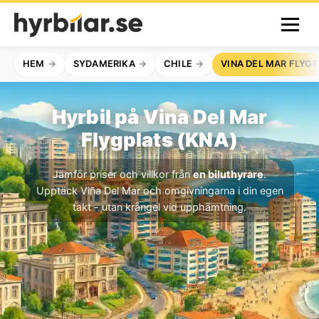
HEM
SYDAMERIKA
CHILE
VINA DEL MAR FLYG
Hyrbil på Vina Del Mar
Flygplats (KNA)
Jämför priser och villkor från
en biluthyrare
.
Upptäck Viña Del Mar och omgivningarna i din egen
takt - utan krångel vid upphämtning.