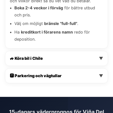
och villkor direkt så du vet vad du betalar.
Boka 2-4 veckor i förväg
för bättre utbud
och pris.
Välj om möjligt
bränsle "full-full"
.
Ha
kreditkort i förarens namn
redo för
deposition.
🚙 Köra bil i Chile
▼
🅿️ Parkering och vägtullar
▼
15-dagars väderprognos för Viña Del