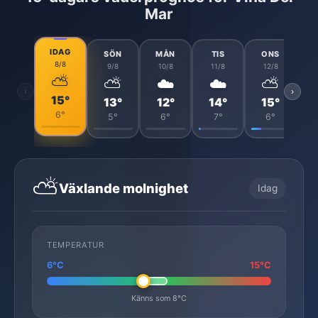
Mar
IDAG
SÖN
MÅN
TIS
ONS
8/8
9/8
10/8
11/8
12/8
⛅
⛅
☁️
☁️
⛅
‹
›
15°
13°
12°
14°
15°
6°
5°
6°
7°
6°
⛅
Växlande molnighet
Idag
TEMPERATUR
6°C
15°C
Känns som 8°C