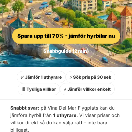
Spara upp till 70% - jämför hyrbilar nu
Snabbguide (2 min)
✅ Jämför 1 uthyrare
⚡ Sök pris på 30 sek
🧾 Tydliga villkor
⭐ Jämför villkor enkelt
Snabbt svar:
på Vina Del Mar Flygplats kan du
jämföra hyrbil från
1 uthyrare
. Vi visar priser och
villkor direkt så du kan välja rätt - inte bara
billigast.