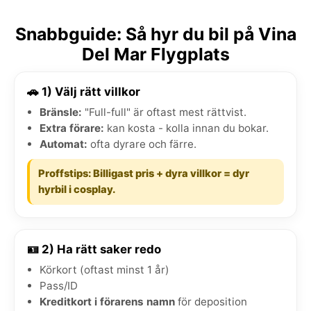
Snabbguide: Så hyr du bil på Vina
Del Mar Flygplats
🚗 1) Välj rätt villkor
Bränsle:
"Full-full" är oftast mest rättvist.
Extra förare:
kan kosta - kolla innan du bokar.
Automat:
ofta dyrare och färre.
Proffstips: Billigast pris + dyra villkor = dyr
hyrbil i cosplay.
🪪 2) Ha rätt saker redo
Körkort (oftast minst 1 år)
Pass/ID
Kreditkort i förarens namn
för deposition