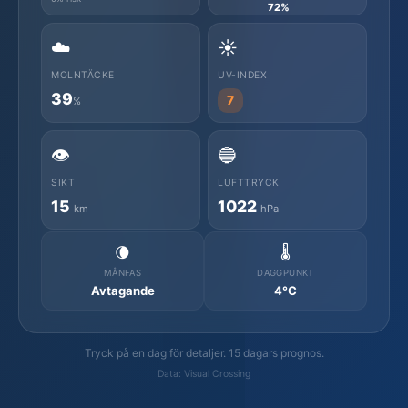
72%
☁️
☀️
MOLNTÄCKE
UV-INDEX
39
7
%
👁️
🔵
SIKT
LUFTTRYCK
15
1022
km
hPa
🌘
🌡️
MÅNFAS
DAGGPUNKT
Avtagande
4°C
Tryck på en dag för detaljer. 15 dagars prognos.
Data: Visual Crossing