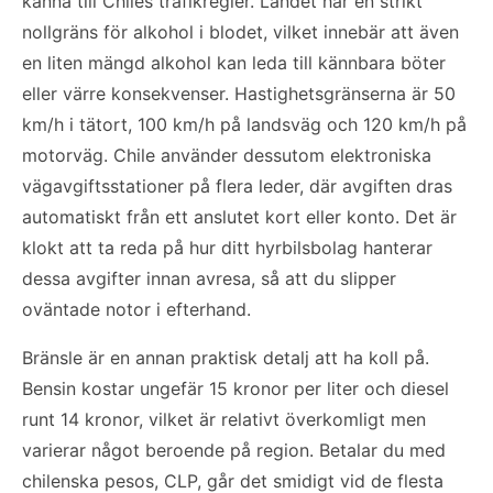
känna till Chiles trafikregler. Landet har en strikt
nollgräns för alkohol i blodet, vilket innebär att även
en liten mängd alkohol kan leda till kännbara böter
eller värre konsekvenser. Hastighetsgränserna är 50
km/h i tätort, 100 km/h på landsväg och 120 km/h på
motorväg. Chile använder dessutom elektroniska
vägavgiftsstationer på flera leder, där avgiften dras
automatiskt från ett anslutet kort eller konto. Det är
klokt att ta reda på hur ditt hyrbilsbolag hanterar
dessa avgifter innan avresa, så att du slipper
oväntade notor i efterhand.
Bränsle är en annan praktisk detalj att ha koll på.
Bensin kostar ungefär 15 kronor per liter och diesel
runt 14 kronor, vilket är relativt överkomligt men
varierar något beroende på region. Betalar du med
chilenska pesos, CLP, går det smidigt vid de flesta