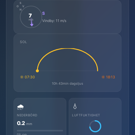
S
O
V
N
S
7
m/s
Vindby: 11 m/s
SOL
☼ 07:30
☼ 18:13
10h 43min dagsljus
🌧️
💧
NEDERBÖRD
LUFTFUKTIGHET
0.2
mm
0% risk