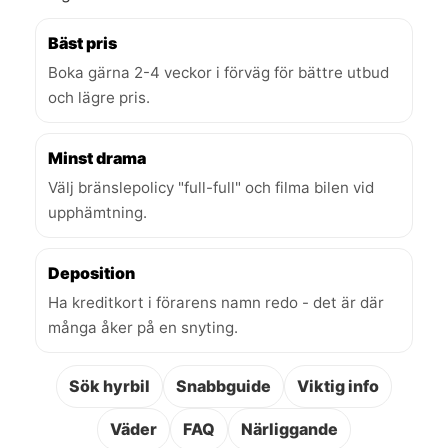
Bäst pris
Boka gärna 2-4 veckor i förväg för bättre utbud
och lägre pris.
Minst drama
Välj bränslepolicy "full-full" och filma bilen vid
upphämtning.
Deposition
Ha kreditkort i förarens namn redo - det är där
många åker på en snyting.
Sök hyrbil
Snabbguide
Viktig info
Väder
FAQ
Närliggande