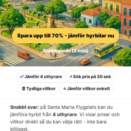
Spara upp till 70% - jämför hyrbilar nu
Snabbguide (2 min)
✅ Jämför 4 uthyrare
⚡ Sök pris på 30 sek
🧾 Tydliga villkor
⭐ Jämför villkor enkelt
Snabbt svar:
på Santa Marta Flygplats kan du
jämföra hyrbil från
4 uthyrare
. Vi visar priser och
villkor direkt så du kan välja rätt - inte bara
billigast.