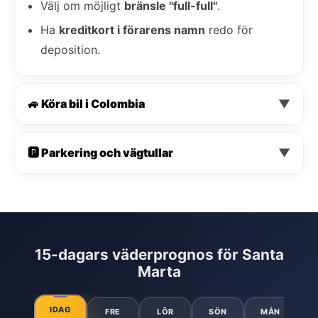
Välj om möjligt
bränsle "full-full"
.
Ha
kreditkort i förarens namn
redo för
deposition.
🚙 Köra bil i Colombia
▼
🅿️ Parkering och vägtullar
▼
15-dagars väderprognos för Santa
Marta
IDAG
FRE
LÖR
SÖN
MÅN