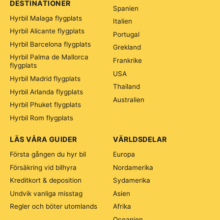
DESTINATIONER
Spanien
Hyrbil Malaga flygplats
Italien
Hyrbil Alicante flygplats
Portugal
Hyrbil Barcelona flygplats
Grekland
Hyrbil Palma de Mallorca
Frankrike
flygplats
USA
Hyrbil Madrid flygplats
Thailand
Hyrbil Arlanda flygplats
Australien
Hyrbil Phuket flygplats
Hyrbil Rom flygplats
LÄS VÅRA GUIDER
VÄRLDSDELAR
Första gången du hyr bil
Europa
Försäkring vid bilhyra
Nordamerika
Kreditkort & deposition
Sydamerika
Undvik vanliga misstag
Asien
Regler och böter utomlands
Afrika
Oceanien