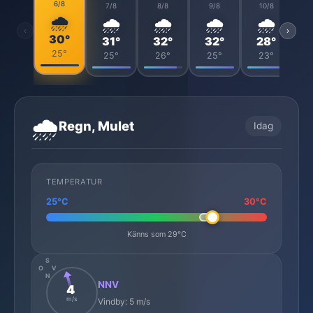
6/8
7/8
8/8
9/8
10/8
🌧️
🌧️
🌧️
🌧️
🌧️
‹
›
30°
31°
32°
32°
28°
25°
25°
26°
25°
23°
🌧️
Regn, Mulet
Idag
TEMPERATUR
25°C
30°C
Känns som 29°C
S
O
V
N
NNV
4
m/s
Vindby: 5 m/s