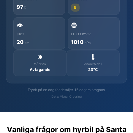
97
5
%
👁️
🔵
SIKT
LUFTTRYCK
20
1010
km
hPa
🌘
🌡️
MÅNFAS
DAGGPUNKT
Avtagande
23°C
Tryck på en dag för detaljer. 15 dagars prognos.
Data: Visual Crossing
Vanliga frågor om hyrbil på Santa