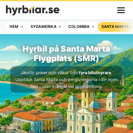
HEM
SYDAMERIKA
COLOMBIA
SANTA MARTA F
Hyrbil på Santa Marta
Flygplats (SMR)
Jämför priser och villkor från
fyra biluthyrare
.
Upptäck Santa Marta och omgivningarna i din egen
takt - utan krångel vid upphämtning.