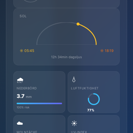
SOL
☼ 05:45
☼ 18:19
12h 34min dagsljus
🌧️
💧
NEDERBÖRD
LUFTFUKTIGHET
3.7
mm
100% risk
77%
☁️
☀️
MOLNTÄCKE
UV-INDEX