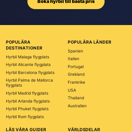
Boka hyrbil till bästa pris
POPULÄRA
POPULÄRA LÄNDER
DESTINATIONER
Spanien
Hyrbil Malaga flygplats
Italien
Hyrbil Alicante flygplats
Portugal
Hyrbil Barcelona flygplats
Grekland
Hyrbil Palma de Mallorca
Frankrike
flygplats
USA
Hyrbil Madrid flygplats
Thailand
Hyrbil Arlanda flygplats
Australien
Hyrbil Phuket flygplats
Hyrbil Rom flygplats
LÄS VÅRA GUIDER
VÄRLDSDELAR