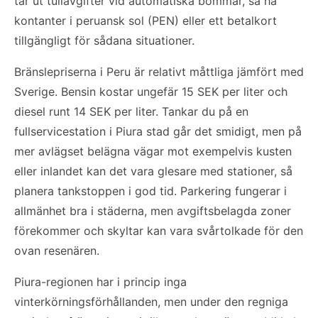
tar ut tullavgifter vid automatiska bommar, så ha
kontanter i peruansk sol (PEN) eller ett betalkort
tillgängligt för sådana situationer.
Bränslepriserna i Peru är relativt måttliga jämfört med
Sverige. Bensin kostar ungefär 15 SEK per liter och
diesel runt 14 SEK per liter. Tankar du på en
fullservicestation i Piura stad går det smidigt, men på
mer avlägset belägna vägar mot exempelvis kusten
eller inlandet kan det vara glesare med stationer, så
planera tankstoppen i god tid. Parkering fungerar i
allmänhet bra i städerna, men avgiftsbelagda zoner
förekommer och skyltar kan vara svårtolkade för den
ovan resenären.
Piura-regionen har i princip inga
vinterkörningsförhållanden, men under den regniga