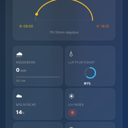
☼ 06:30
☼ 18:25
11h 55min dagsljus
🌧️
💧
NEDERBÖRD
LUFTFUKTIGHET
0
mm
0% risk
61%
☁️
☀️
MOLNTÄCKE
UV-INDEX
14
9
%