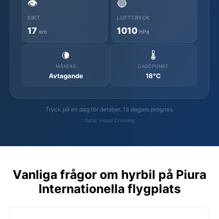
👁️
🔵
SIKT
LUFTTRYCK
17
1010
km
hPa
🌘
🌡️
MÅNFAS
DAGGPUNKT
Avtagande
18°C
Tryck på en dag för detaljer. 15 dagars prognos.
Data: Visual Crossing
Vanliga frågor om hyrbil på Piura
Internationella flygplats