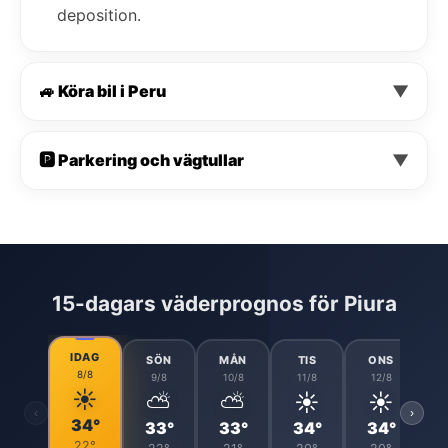
deposition.
🚙 Köra bil i Peru
▼
🅿️ Parkering och vägtullar
▼
15-dagars väderprognos för Piura
IDAG
SÖN
MÅN
TIS
ONS
8/8
9/8
10/8
11/8
12/8
☀️
⛅
⛅
☀️
☀️
‹
›
34°
33°
33°
34°
34°
22°