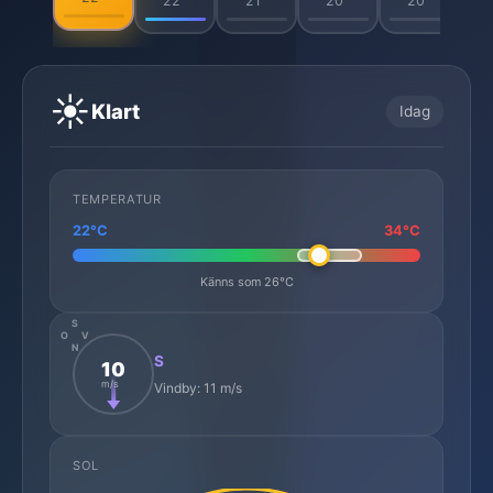
22°
21°
20°
20°
☀️
Klart
Idag
TEMPERATUR
22°C
34°C
Känns som 26°C
S
O
V
N
S
10
m/s
Vindby: 11 m/s
SOL