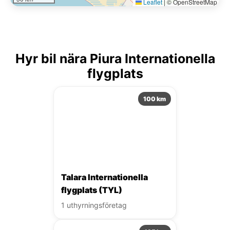
Leaflet
|
© OpenStreetMap
Hyr bil nära Piura Internationella
flygplats
100 km
Talara Internationella
flygplats (TYL)
1 uthyrningsföretag