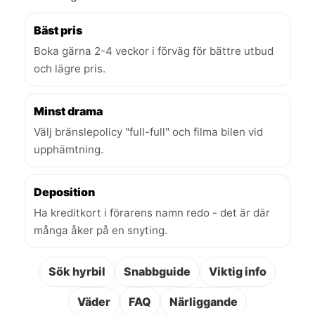
Bäst pris
Boka gärna 2-4 veckor i förväg för bättre utbud
och lägre pris.
Minst drama
Välj bränslepolicy "full-full" och filma bilen vid
upphämtning.
Deposition
Ha kreditkort i förarens namn redo - det är där
många åker på en snyting.
Sök hyrbil
Snabbguide
Viktig info
Väder
FAQ
Närliggande