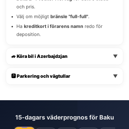
och pris.
Välj om möjligt
bränsle "full-full"
.
Ha
kreditkort i förarens namn
redo för
deposition.
🚙 Köra bil i Azerbajdzjan
▼
🅿️ Parkering och vägtullar
▼
15-dagars väderprognos för Baku