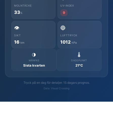
MOLNTÄCKE
UV-INDEX
33
9
%
👁️
🔵
SIKT
LUFTTRYCK
16
1012
km
hPa
🌗
🌡️
MÅNFAS
DAGGPUNKT
Sista kvarten
21°C
Tryck på en dag för detaljer. 15 dagars prognos.
Data: Visual Crossing