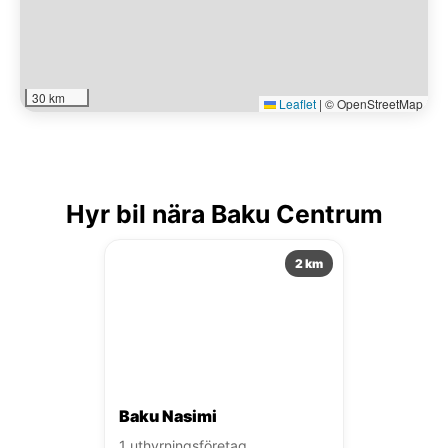
30 km
Leaflet
|
© OpenStreetMap
Hyr bil nära Baku Centrum
2 km
Baku Nasimi
1 uthyrningsföretag