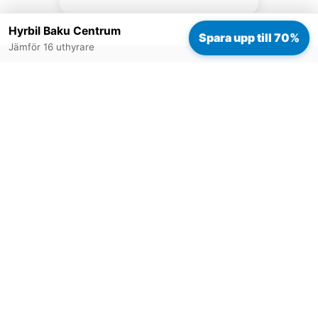
Hyrbil Baku Centrum
Spara upp till 70%
Jämför 16 uthyrare
Redo att boka?
Jämför priset hos 16 uthyrare i Baku Centrum - välj
datum och se bästa alternativet.
Boka hyrbil till bästa pris
POPULÄRA
POPULÄRA LÄNDER
DESTINATIONER
Spanien
Hyrbil Malaga flygplats
Italien