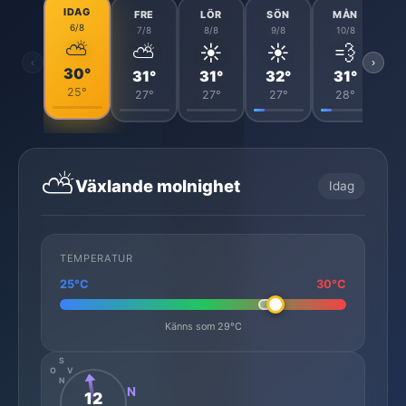
IDAG
FRE
LÖR
SÖN
MÅN
6/8
7/8
8/8
9/8
10/8
⛅
⛅
☀️
☀️
💨
‹
›
30°
31°
31°
32°
31°
25°
27°
27°
27°
28°
⛅
Växlande molnighet
Idag
TEMPERATUR
25°C
30°C
Känns som 29°C
S
O
V
N
N
12