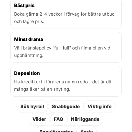
Bäst pris
Boka gärna 2-4 veckor i förväg för bättre utbud
och lägre pris.
Minst drama
Välj bränslepolicy "full-full" och filma bilen vid
upphämtning.
Deposition
Ha kreditkort i förarens namn redo - det är där
många åker på en snyting.
Sök hyrbil
Snabbguide
Viktig info
Väder
FAQ
Närliggande
Populära orter
Karta