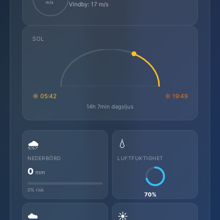
m/s
Vindby: 17 m/s
SOL
☼ 05:42
☼ 19:49
14h 7min dagsljus
🌧️
💧
NEDERBÖRD
LUFTFUKTIGHET
0
mm
0% risk
70%
☁️
☀️