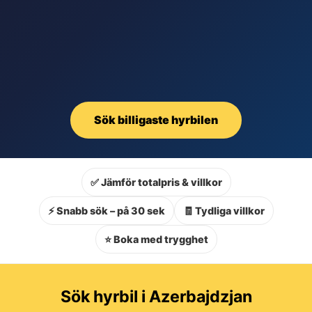
Sök billigaste hyrbilen
✅ Jämför totalpris & villkor
⚡ Snabb sök – på 30 sek
🧾 Tydliga villkor
⭐ Boka med trygghet
Sök hyrbil i Azerbajdzjan