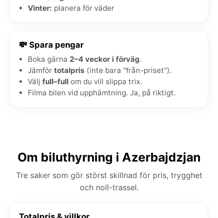
Vinter:
planera för väder
💸 Spara pengar
Boka gärna
2–4 veckor i förväg
.
Jämför
totalpris
(inte bara "från-priset").
Välj
full–full
om du vill slippa trix.
Filma bilen vid upphämtning. Ja, på riktigt.
Om biluthyrning i Azerbajdzjan
Tre saker som gör störst skillnad för pris, trygghet
och noll-trassel.
Totalpris & villkor