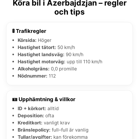
Köra bil i Azerbajdzjan – regler
och tips
🚦 Trafikregler
Körsida:
Höger
Hastighet tätort:
50 km/h
Hastighet landsväg:
90 km/h
Hastighet motorväg:
upp till 110 km/h
Alkoholgräns:
0,0 promille
Nödnummer:
112
🪪 Upphämtning & villkor
ID + körkort:
alltid
Deposition:
ofta
Kreditkort:
vanligt krav
Bränslepolicy:
full–full är vanlig
Tullar/avgifter:
kan förekomma