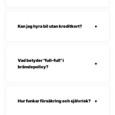
Kan jag hyra bil utan kreditkort?
+
Vad betyder "full–full" i
+
bränslepolicy?
Hur funkar försäkring och självrisk?
+