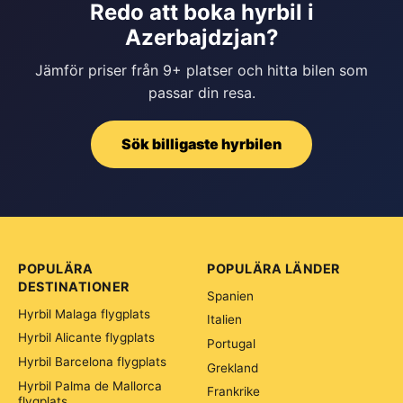
Redo att boka hyrbil i
Azerbajdzjan?
Jämför priser från 9+ platser och hitta bilen som
passar din resa.
Sök billigaste hyrbilen
POPULÄRA
POPULÄRA LÄNDER
DESTINATIONER
Spanien
Hyrbil Malaga flygplats
Italien
Hyrbil Alicante flygplats
Portugal
Hyrbil Barcelona flygplats
Grekland
Hyrbil Palma de Mallorca
Frankrike
flygplats