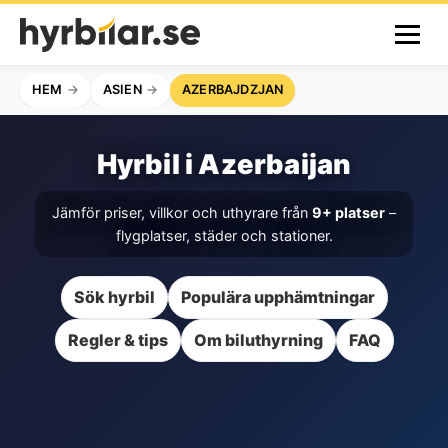
HEM
ASIEN
AZERBAJDZJAN
Hyrbil i Azerbaijan
Jämför priser, villkor och uthyrare från
9+ platser
–
flygplatser, städer och stationer.
Sök hyrbil
Populära upphämtningar
Regler & tips
Om biluthyrning
FAQ