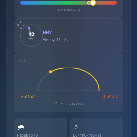
Känns som 29°C
S
O
V
N
NNV
12
m/s
Vindby: 17 m/s
SOL
☼ 05:42
☼ 19:49
14h 7min dagsljus
🌧️
💧
NEDERBÖRD
LUFTFUKTIGHET