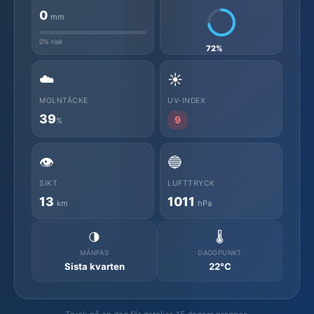
0
mm
0% risk
72%
☁️
☀️
MOLNTÄCKE
UV-INDEX
39
9
%
👁️
🔵
SIKT
LUFTTRYCK
13
1011
km
hPa
🌗
🌡️
MÅNFAS
DAGGPUNKT
Sista kvarten
22°C