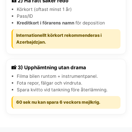
🪪 2) Ha rätt saker redo
Körkort (oftast minst 1 år)
Pass/ID
Kreditkort i förarens namn
för deposition
Internationellt körkort rekommenderas i
Azerbajdzjan.
📸 3) Upphämtning utan drama
Filma bilen runtom + instrumentpanel.
Fota repor, fälgar och vindruta.
Spara kvitto vid tankning före återlämning.
60 sek nu kan spara 6 veckors mejlkrig.