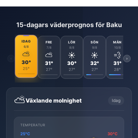
15-dagars väderprognos för Baku
IDAG
FRE
LÖR
SÖN
MÅN
6/8
7/8
8/8
9/8
10/8
⛅
⛅
☀️
☀️
💨
‹
›
30°
31°
30°
32°
31°
25°
27°
27°
27°
28°
⛅
Växlande molnighet
Idag
TEMPERATUR
25°C
30°C