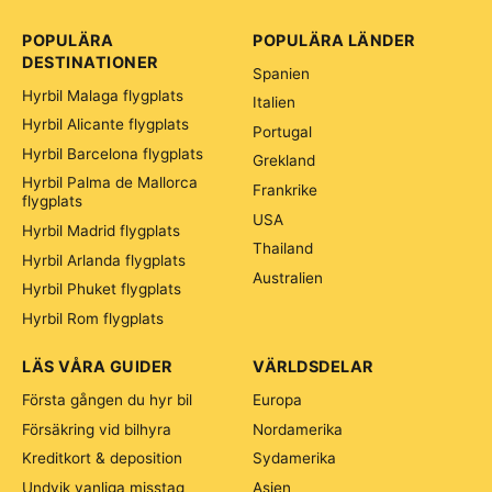
POPULÄRA
POPULÄRA LÄNDER
DESTINATIONER
Spanien
Hyrbil Malaga flygplats
Italien
Hyrbil Alicante flygplats
Portugal
Hyrbil Barcelona flygplats
Grekland
Hyrbil Palma de Mallorca
Frankrike
flygplats
USA
Hyrbil Madrid flygplats
Thailand
Hyrbil Arlanda flygplats
Australien
Hyrbil Phuket flygplats
Hyrbil Rom flygplats
LÄS VÅRA GUIDER
VÄRLDSDELAR
Första gången du hyr bil
Europa
Försäkring vid bilhyra
Nordamerika
Kreditkort & deposition
Sydamerika
Undvik vanliga misstag
Asien