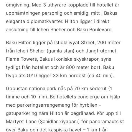
omgivning. Med 3 uthyrare kopplade till hotellet är
upphämtningen personlig och smidig, mitt i Bakus
eleganta diplomatkvarter. Hilton ligger i direkt
anslutning till Icheri Sheher och Baku Boulevard.
Baku Hilton ligger på Istiqlaliyyat Street, 200 meter
från Icheri Sheher (gamla stan) och Jungfrutornet.
Flame Towers, Bakus ikoniska skyskrapor, syns
tydligt från hotellet och är 800 meter bort. Baku
flygplats GYD ligger 32 km nordost (ca 40 min).
Gobustan nationalpark nås på 70 km söderut (1
timme och 10 min). Be hotellets concierge om hjälp
med parkeringsarrangemang för hyrbilen –
gatuparkering nära Hilton är begränsad. Kör upp till
Martyrs' Lane (Şəhidlər xiyabanı) för panoramautsikt
över Baku och det kaspiska havet – 1 km från