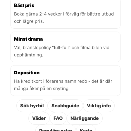
Bäst pris
Boka gärna 2-4 veckor i förväg för bättre utbud
och lägre pris.
Minst drama
Välj bränslepolicy "full-full" och filma bilen vid
upphämtning.
Deposition
Ha kreditkort i förarens namn redo - det är där
många åker på en snyting.
Sök hyrbil
Snabbguide
Viktig info
Väder
FAQ
Närliggande
Populära orter
Karta