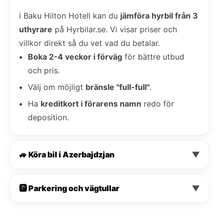
i Baku Hilton Hotell kan du
jämföra hyrbil från 3
uthyrare
på Hyrbilar.se. Vi visar priser och
villkor direkt så du vet vad du betalar.
Boka 2-4 veckor i förväg
för bättre utbud
och pris.
Välj om möjligt
bränsle "full-full"
.
Ha
kreditkort i förarens namn
redo för
deposition.
🚙 Köra bil i Azerbajdzjan
▼
🅿️ Parkering och vägtullar
▼