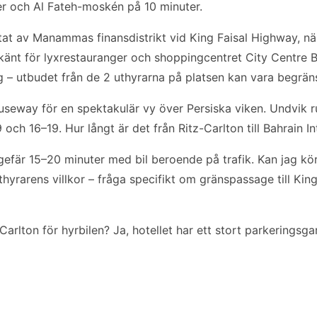
er och Al Fateh-moskén på 10 minuter.
ärtat av Manammas finansdistrikt vid King Faisal Highway, nä
känt för lyxrestauranger och shoppingcentret City Centre B
äg – utbudet från de 2 uthyrarna på platsen kan vara begrä
useway för en spektakulär vy över Persiska viken. Undvik ru
ch 16–19. Hur långt är det från Ritz-Carlton till Bahrain In
ngefär 15–20 minuter med bil beroende på trafik. Kan jag kö
thyrarens villkor – fråga specifikt om gränspassage till K
Carlton för hyrbilen? Ja, hotellet har ett stort parkeringsgar