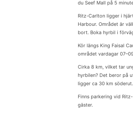
du Seef Mall på 5 minut
Ritz-Carlton ligger i hj
Harbour. Området är väl
bort. Boka hyrbil i förv
Kör längs King Faisal Ca
området vardagar 07–09 o
Cirka 8 km, vilket tar u
hyrbilen? Det beror på u
ligger ca 30 km söderut.
Finns parkering vid Ritz-
gäster.