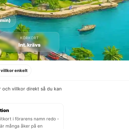
 min)
KÖRKORT
Int. krävs
villkor enkelt
er och villkor direkt så du kan
tion
itkort i förarens namn redo -
där många åker på en