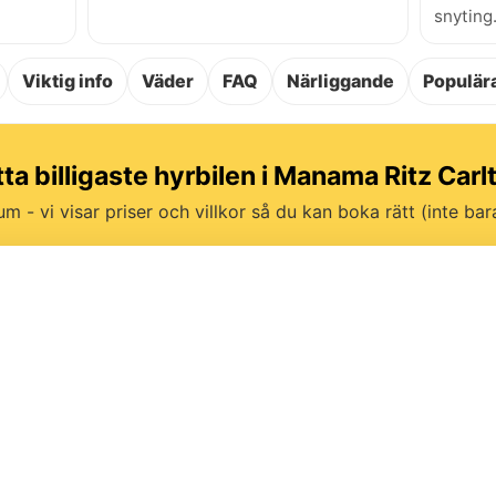
snyting
Viktig info
Väder
FAQ
Närliggande
Populära
tta billigaste hyrbilen i Manama Ritz Carl
um - vi visar priser och villkor så du kan boka rätt (inte bara 