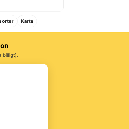
.
 orter
Karta
ton
billigt).