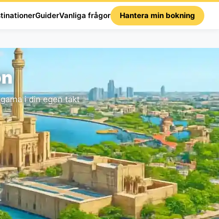
tinationer
Guider
Vanliga frågor
Hantera min bokning
on
arna i din egen takt