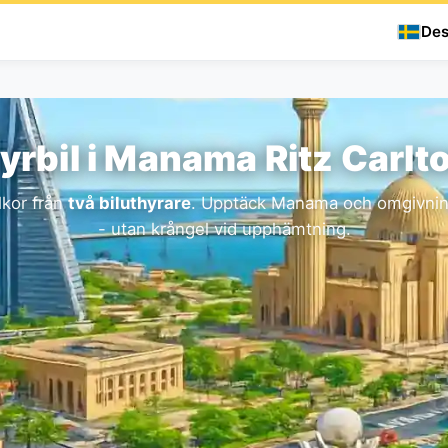
Des
yrbil i Manama Ritz Carlt
lkor från
två biluthyrare
. Upptäck Manama och omgivning
- utan krångel vid upphämtning.