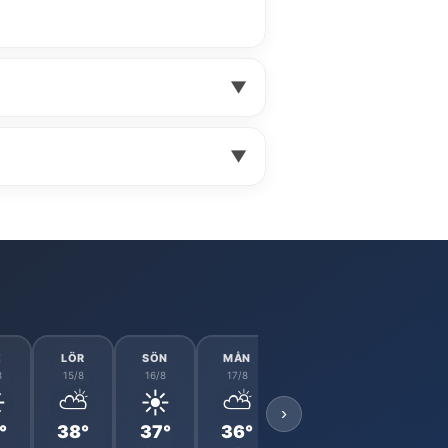
▼
▼
E
LÖR
SÖN
MÅN
TIS
ONS
8
15/8
16/8
17/8
18/8
19/8
️
⛅
☀️
⛅
⛅
☀️
›
°
38°
37°
36°
35°
35°