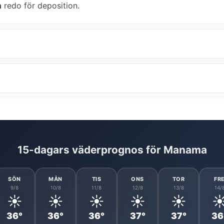
n
redo för deposition.
15-dagars väderprognos för Manama
SÖN
MÅN
TIS
ONS
TOR
FR
9/8
10/8
11/8
12/8
13/8
14/
☀️
☀️
☀️
☀️
☀️
☀
36°
36°
36°
37°
37°
36