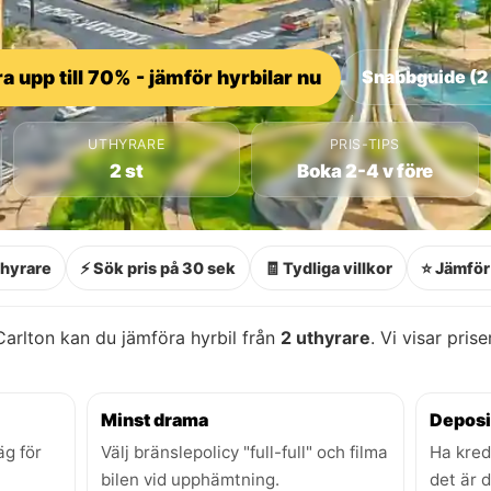
a upp till 70% - jämför hyrbilar nu
Snabbguide (2
UTHYRARE
PRIS-TIPS
2 st
Boka 2-4 v före
thyrare
⚡ Sök pris på 30 sek
🧾 Tydliga villkor
⭐ Jämför 
arlton kan du jämföra hyrbil från
2 uthyrare
. Vi visar pris
Minst drama
Deposi
äg för
Välj bränslepolicy "full-full" och filma
Ha kred
bilen vid upphämtning.
det är 