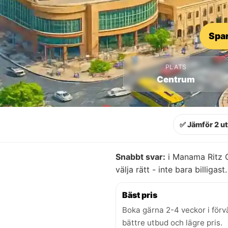
Spar
PLATS
Centrum
✅ Jämför 2 u
Snabbt svar:
i Manama Ritz C
välja rätt - inte bara billigast.
Bäst pris
Boka gärna 2-4 veckor i förv
bättre utbud och lägre pris.