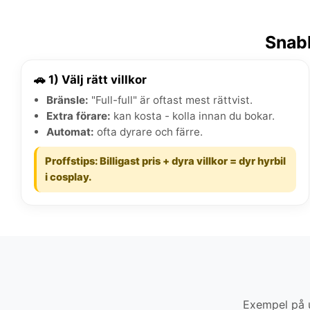
Snabb
🚗 1) Välj rätt villkor
Bränsle:
"Full-full" är oftast mest rättvist.
Extra förare:
kan kosta - kolla innan du bokar.
Automat:
ofta dyrare och färre.
Proffstips: Billigast pris + dyra villkor = dyr hyrbil
i cosplay.
Exempel på u