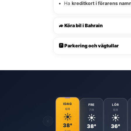
Ha
kreditkort i förarens nam
🚙 Köra bil i Bahrain
🅿️ Parkering och vägtullar
IDAG
FRE
LÖR
6/8
7/8
8/8
☀️
☀️
☀️
‹
38°
38°
36°