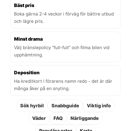
Bäst pris
Boka gärna 2-4 veckor i förväg för bättre utbud
och lägre pris.
Minst drama
Välj bränslepolicy "full-full" och filma bilen vid
upphämtning.
Deposition
Ha kreditkort i förarens namn redo - det är där
många åker på en snyting.
Sök hyrbil
Snabbguide
Viktig info
Väder
FAQ
Närliggande
Populära orter
Karta