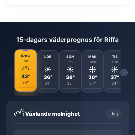
15-dagars väderprognos för Riffa
IDAG
LÖR
SÖN
MÅN
TIS
7/8
8/8
9/8
10/8
11/8
⛅
☀️
☀️
☀️
☀️
‹
›
43°
36°
36°
36°
37°
34°
34°
33°
34°
34°
⛅
Växlande molnighet
Idag