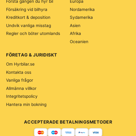
Första gången du hyr bil
Europa
Försäkring vid bilhyra
Nordamerika
Kreditkort & deposition
Sydamerika
Undvik vanliga misstag
Asien
Regler och böter utomlands
Afrika
Oceanien
FÖRETAG & JURIDISKT
Om Hyrbilar.se
Kontakta oss
Vanliga frågor
Allmänna villkor
Integritetspolicy
Hantera min bokning
ACCEPTERADE BETALNINGSMETODER