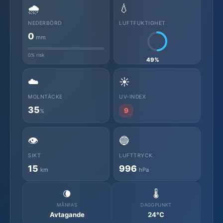
🌧️
💧
NEDERBÖRD
LUFTFUKTIGHET
0
mm
0% risk
49%
☁️
☀️
MOLNTÄCKE
UV-INDEX
35
9
%
👁️
🔵
SIKT
LUFTTRYCK
15
996
km
hPa
🌘
🌡️
MÅNFAS
DAGGPUNKT
Avtagande
24°C