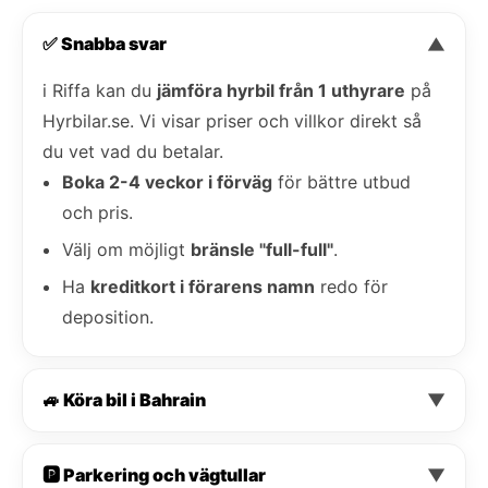
✅ Snabba svar
▼
i Riffa kan du
jämföra hyrbil från 1 uthyrare
på
Hyrbilar.se. Vi visar priser och villkor direkt så
du vet vad du betalar.
Boka 2-4 veckor i förväg
för bättre utbud
och pris.
Välj om möjligt
bränsle "full-full"
.
Ha
kreditkort i förarens namn
redo för
deposition.
🚙 Köra bil i Bahrain
▼
🅿️ Parkering och vägtullar
▼