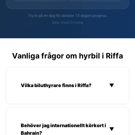
Tryck på en dag för detaljer. 15 dagars prognos.
Data: Visual Crossing
Vanliga frågor om hyrbil i Riffa
Vilka biluthyrare finns i Riffa?
▼
Behöver jag internationellt körkort i
▼
Bahrain?