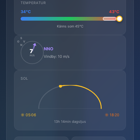
TEMPERATUR
34°C
43°C
Känns som 45°C
S
O
V
N
NNO
7
m/s
Vindby: 10 m/s
SOL
☼ 05:06
☼ 18:20
13h 14min dagsljus