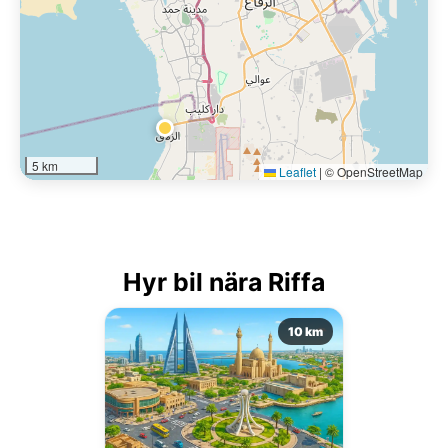
5 km
Leaflet
|
© OpenStreetMap
Hyr bil nära Riffa
10 km