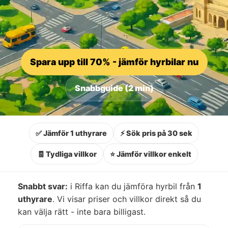
Spara upp till 70% - jämför hyrbilar nu
Snabbguide (2 min)
✅ Jämför 1 uthyrare
⚡ Sök pris på 30 sek
🧾 Tydliga villkor
⭐ Jämför villkor enkelt
Snabbt svar:
i Riffa kan du jämföra hyrbil från
1
uthyrare
. Vi visar priser och villkor direkt så du
kan välja rätt - inte bara billigast.