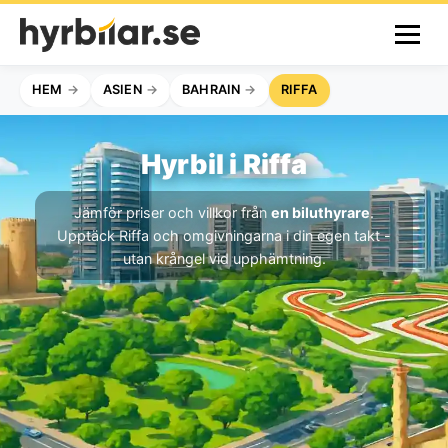
HEM
ASIEN
BAHRAIN
RIFFA
Hyrbil i Riffa
Jämför priser och villkor från
en biluthyrare
.
Upptäck Riffa och omgivningarna i din egen takt -
utan krångel vid upphämtning.