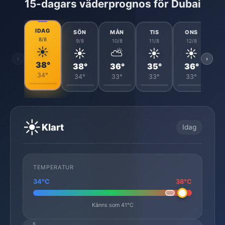
15-dagars väderprognos för Dubai
IDAG
SÖN
MÅN
TIS
ONS
8/8
9/8
10/8
11/8
12/8
☀️
☀️
⛅
☀️
☀️
‹
›
38°
38°
36°
35°
36°
34°
34°
33°
33°
33°
☀️
Klart
Idag
TEMPERATUR
34°C
38°C
Känns som 41°C
S