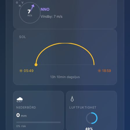
O
V
N
NNO
7
m/s
Vindby: 7 m/s
SOL
☼ 05:49
☼ 18:59
13h 10min dagsljus
🌧️
💧
NEDERBÖRD
LUFTFUKTIGHET
0
mm
0% risk
49%