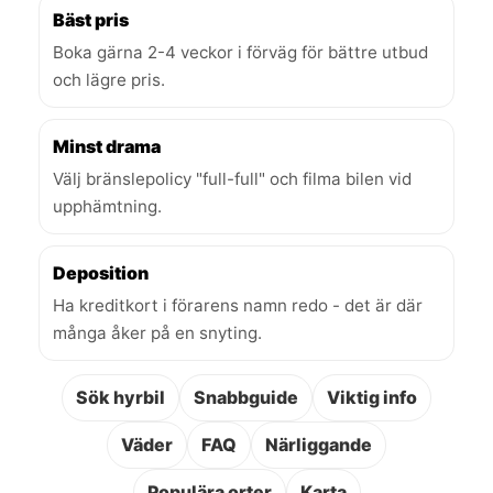
Bäst pris
Boka gärna 2-4 veckor i förväg för bättre utbud
och lägre pris.
Minst drama
Välj bränslepolicy "full-full" och filma bilen vid
upphämtning.
Deposition
Ha kreditkort i förarens namn redo - det är där
många åker på en snyting.
Sök hyrbil
Snabbguide
Viktig info
Väder
FAQ
Närliggande
Populära orter
Karta