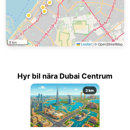
5 km
Leaflet
|
© OpenStreetMap
Hyr bil nära Dubai Centrum
2 km