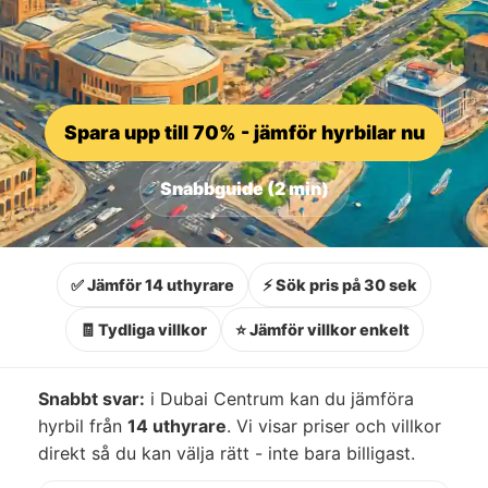
Spara upp till 70% - jämför hyrbilar nu
Snabbguide (2 min)
✅ Jämför 14 uthyrare
⚡ Sök pris på 30 sek
🧾 Tydliga villkor
⭐ Jämför villkor enkelt
Snabbt svar:
i Dubai Centrum kan du jämföra
hyrbil från
14 uthyrare
. Vi visar priser och villkor
direkt så du kan välja rätt - inte bara billigast.