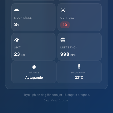
☁️
☀️
MOLNTÄCKE
UV-INDEX
3
10
%
👁️
🔵
SIKT
LUFTTRYCK
23
998
km
hPa
🌘
🌡️
MÅNFAS
DAGGPUNKT
Avtagande
23°C
Tryck på en dag för detaljer. 15 dagars prognos.
Data: Visual Crossing