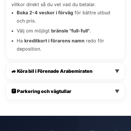
villkor direkt så du vet vad du betalar.
Boka 2-4 veckor i förväg
för bättre utbud
och pris.
Välj om möjligt
bränsle "full-full"
.
Ha
kreditkort i förarens namn
redo för
deposition.
🚙 Köra bil i Förenade Arabemiraten
▼
🅿️ Parkering och vägtullar
▼