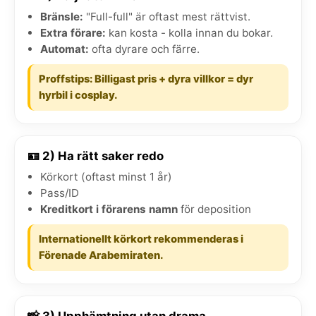
Bränsle:
"Full-full" är oftast mest rättvist.
Extra förare:
kan kosta - kolla innan du bokar.
Automat:
ofta dyrare och färre.
Proffstips: Billigast pris + dyra villkor = dyr
hyrbil i cosplay.
🪪 2) Ha rätt saker redo
Körkort (oftast minst 1 år)
Pass/ID
Kreditkort i förarens namn
för deposition
Internationellt körkort rekommenderas i
Förenade Arabemiraten.
📸 3) Upphämtning utan drama