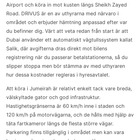
Airport och köra in mot kusten längs Sheikh Zayed
Road. DRIVUS är en av uthyrarna med närvaro i
området och erbjuder hämtning anpassad efter var
du befinner dig. Värt att veta redan från start är att
Dubai använder ett automatiskt vägtullssystem kallat
Salik, där avgifterna dras direkt mot bilens
registrering när du passerar betalstationerna, så du
slipper stoppa men bör stämma av med uthyraren
hur dessa kostnader regleras i hyresavtalet.
Att köra i Jumeirah är relativt enkelt tack vare breda,
välskyltade gator och god infrastruktur.
Hastighetsgränserna är 60 km/h inne i staden och
120 km/h på motorvägarna, och de hålls med hjälp av
täta fartkameror längs de flesta större vägar.
Parkering finns tillgänglig i området men kan vara