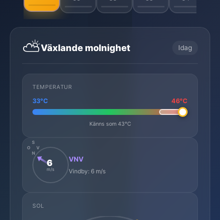
⛅
Växlande molnighet
Idag
TEMPERATUR
33°C
46°C
Känns som 43°C
S
O
V
N
VNV
6
m/s
Vindby: 6 m/s
SOL