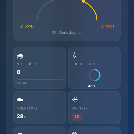
☼ 05:48
☼ 19:01
13h 13min dagsljus
🌧️
💧
NEDERBÖRD
LUFTFUKTIGHET
0
mm
0% risk
46%
☁️
☀️
MOLNTÄCKE
UV-INDEX
28
10
%