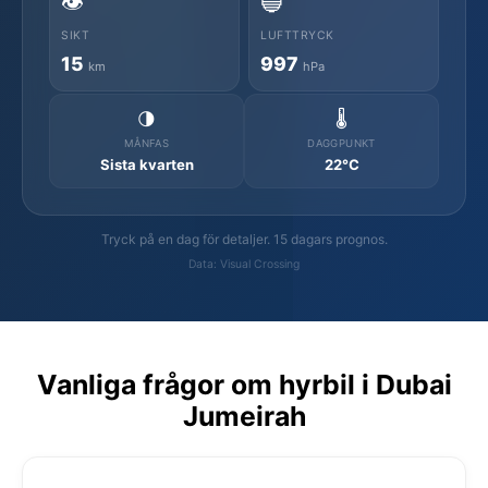
👁️
🔵
SIKT
LUFTTRYCK
15
997
km
hPa
🌗
🌡️
MÅNFAS
DAGGPUNKT
Sista kvarten
22°C
Tryck på en dag för detaljer. 15 dagars prognos.
Data: Visual Crossing
Vanliga frågor om hyrbil i Dubai
Jumeirah