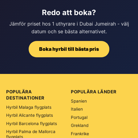
Redo att boka?
Jämför priset hos 1 uthyrare i Dubai Jumeirah - välj
datum och se bästa alternativet.
Boka hyrbil till bästa pris
POPULÄRA
POPULÄRA LÄNDER
DESTINATIONER
Spanien
Hyrbil Malaga flygplats
Italien
Hyrbil Alicante flygplats
Portugal
Hyrbil Barcelona flygplats
Grekland
Hyrbil Palma de Mallorca
Frankrike
flygplats