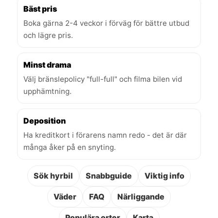
Bäst pris
Boka gärna 2-4 veckor i förväg för bättre utbud
och lägre pris.
Minst drama
Välj bränslepolicy "full-full" och filma bilen vid
upphämtning.
Deposition
Ha kreditkort i förarens namn redo - det är där
många åker på en snyting.
Sök hyrbil
Snabbguide
Viktig info
Väder
FAQ
Närliggande
Populära orter
Karta