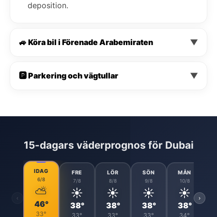
deposition.
🚙 Köra bil i Förenade Arabemiraten
▼
🅿️ Parkering och vägtullar
▼
15-dagars väderprognos för Dubai
IDAG
FRE
LÖR
SÖN
MÅN
6/8
7/8
8/8
9/8
10/8
⛅
☀️
☀️
☀️
☀️
‹
›
46°
38°
38°
38°
38°
33°
33°
33°
33°
34°