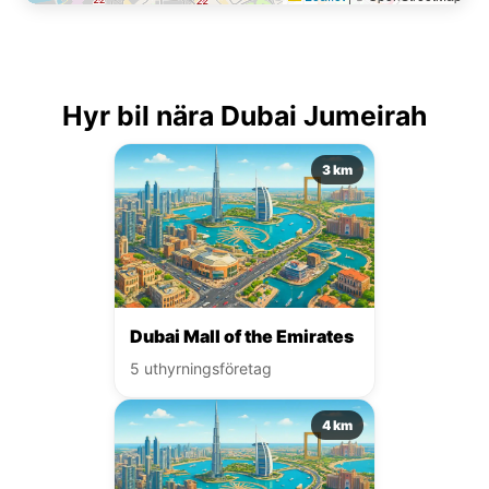
Hyr bil nära Dubai Jumeirah
3 km
Dubai Mall of the Emirates
5 uthyrningsföretag
4 km