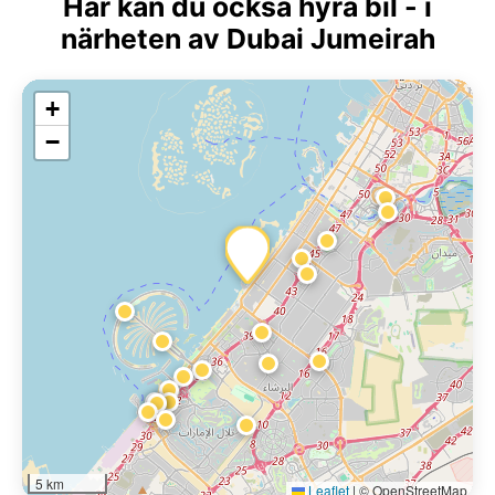
Här kan du också hyra bil - i
närheten av Dubai Jumeirah
+
−
5 km
Leaflet
|
© OpenStreetMap