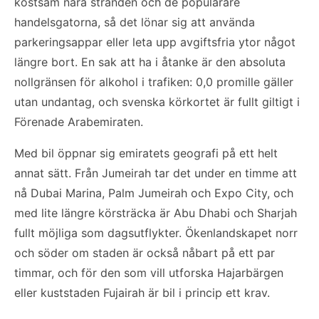
kostsam nära stranden och de populärare
handelsgatorna, så det lönar sig att använda
parkeringsappar eller leta upp avgiftsfria ytor något
längre bort. En sak att ha i åtanke är den absoluta
nollgränsen för alkohol i trafiken: 0,0 promille gäller
utan undantag, och svenska körkortet är fullt giltigt i
Förenade Arabemiraten.
Med bil öppnar sig emiratets geografi på ett helt
annat sätt. Från Jumeirah tar det under en timme att
nå Dubai Marina, Palm Jumeirah och Expo City, och
med lite längre körsträcka är Abu Dhabi och Sharjah
fullt möjliga som dagsutflykter. Ökenlandskapet norr
och söder om staden är också nåbart på ett par
timmar, och för den som vill utforska Hajarbärgen
eller kuststaden Fujairah är bil i princip ett krav.