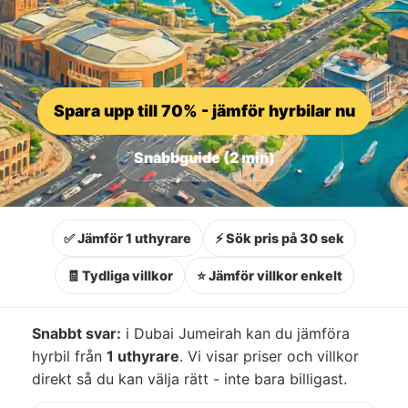
Spara upp till 70% - jämför hyrbilar nu
Snabbguide (2 min)
✅ Jämför 1 uthyrare
⚡ Sök pris på 30 sek
🧾 Tydliga villkor
⭐ Jämför villkor enkelt
Snabbt svar:
i Dubai Jumeirah kan du jämföra
hyrbil från
1 uthyrare
. Vi visar priser och villkor
direkt så du kan välja rätt - inte bara billigast.