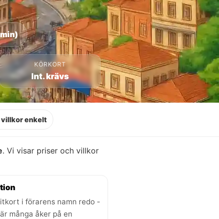
 min)
KÖRKORT
Int. krävs
villkor enkelt
e
. Vi visar priser och villkor
tion
itkort i förarens namn redo -
där många åker på en