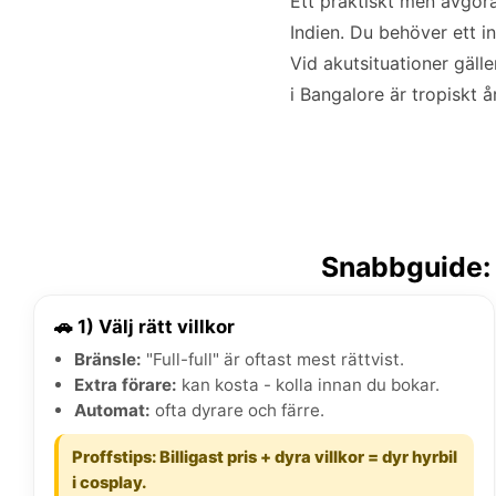
Ett praktiskt men avgöra
Indien. Du behöver ett i
Vid akutsituationer gäll
i Bangalore är tropiskt år
Snabbguide: 
🚗 1) Välj rätt villkor
Bränsle:
"Full-full" är oftast mest rättvist.
Extra förare:
kan kosta - kolla innan du bokar.
Automat:
ofta dyrare och färre.
Proffstips: Billigast pris + dyra villkor = dyr hyrbil
i cosplay.