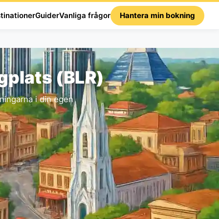
tinationer
Guider
Vanliga frågor
Hantera min bokning
gplats (BLR)
ningarna i din egen