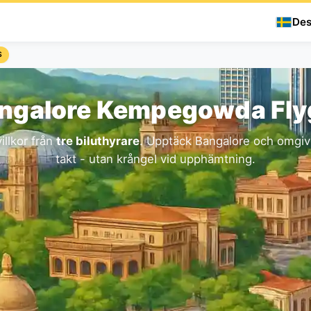
Des
S
angalore Kempegowda Fly
illkor från
tre biluthyrare
. Upptäck Bangalore och omgiv
takt - utan krångel vid upphämtning.