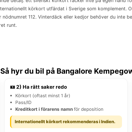
nde detalj: ett svenskt körkort räcker inte på egen hand för
nternationellt körkort utfärdat i Sverige som komplement. O
er nödnumret 112. Vinterdäck eller kedjor behöver du inte 
et runt.
Så hyr du bil på Bangalore Kempego
🪪 2) Ha rätt saker redo
Körkort (oftast minst 1 år)
Pass/ID
Kreditkort i förarens namn
för deposition
Internationellt körkort rekommenderas i Indien.