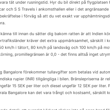
vara tät under rusningstid. Hyr du bil direkt på flygplatsen
ar och S S Travels i ankomsthallen eller i det angränsande 
bekräftelse i förväg så att du vet exakt var upphämtningsd
ra.
känna till innan du sätter dig bakom ratten är att Indien kö
trafiksländer kräver det extra uppmärksamhet, särskilt i ko
50 km/h i tätort, 80 km/h på landsväg och 100 km/h på mot
lkörning, promillegränsen är 0,0 - det finns alltså inget utr
ing Bangalore förekommer tullavgifter som betalas vid auto
 indiska rupier (INR) tillgängliga i bilen. Bränslepriserna är 
gefär 15 SEK per liter och diesel ungefär 12 SEK per liter. 
trala Bangalore kan det vara trångt och kostsamt, särskilt kr