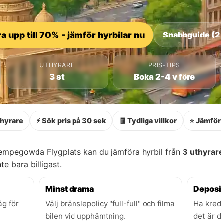
a upp till 70% - jämför hyrbilar nu
Snabbguide (2
UTHYRARE
PRIS-TIPS
3 st
Boka 2-4 v före
thyrare
⚡ Sök pris på 30 sek
🧾 Tydliga villkor
⭐ Jämför 
empegowda Flygplats kan du jämföra hyrbil från
3 uthyrar
nte bara billigast.
Minst drama
Deposi
äg för
Välj bränslepolicy "full-full" och filma
Ha kred
bilen vid upphämtning.
det är 