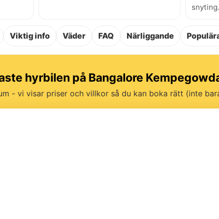
snyting
Viktig info
Väder
FAQ
Närliggande
Populära
igaste hyrbilen på Bangalore Kempegowd
um - vi visar priser och villkor så du kan boka rätt (inte bara 