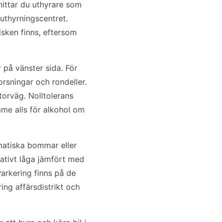
 hittar du uthyrare som
uthyrningscentret.
isken finns, eftersom
r på vänster sida. För
rsningar och rondeller.
orväg. Nolltolerans
ymme alls för alkohol om
matiska bommar eller
relativt låga jämfört med
Parkering finns på de
ing affärsdistrikt och