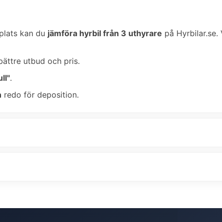
plats kan du
jämföra hyrbil från 3 uthyrare
på Hyrbilar.se. V
bättre utbud och pris.
ll"
.
n
redo för deposition.