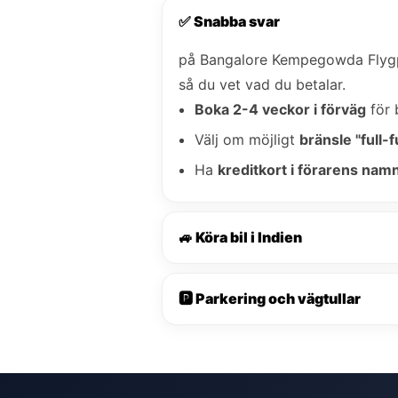
✅ Snabba svar
på Bangalore Kempegowda Flyg
så du vet vad du betalar.
Boka 2-4 veckor i förväg
för 
Välj om möjligt
bränsle "full-fu
Ha
kreditkort i förarens nam
🚙 Köra bil i Indien
🅿️ Parkering och vägtullar