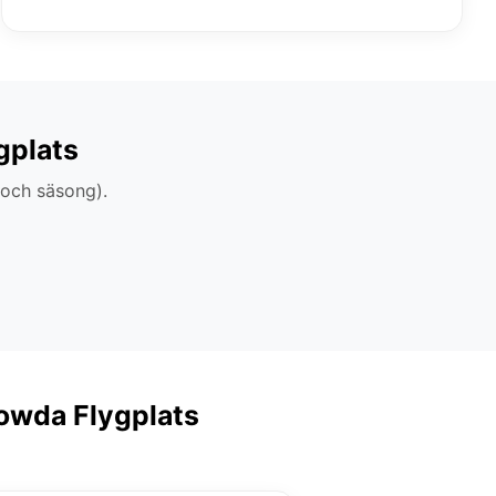
gplats
 och säsong).
gowda Flygplats