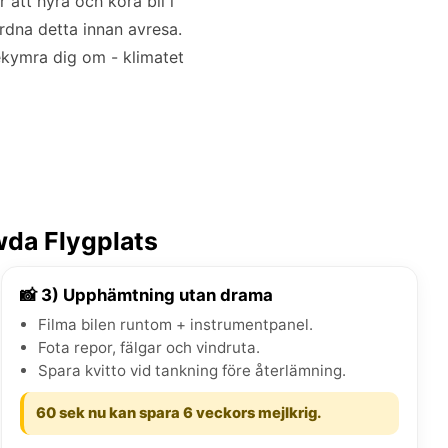
 att hyra och köra bil i
rdna detta innan avresa.
bekymra dig om - klimatet
wda Flygplats
📸 3) Upphämtning utan drama
Filma bilen runtom + instrumentpanel.
Fota repor, fälgar och vindruta.
Spara kvitto vid tankning före återlämning.
60 sek nu kan spara 6 veckors mejlkrig.