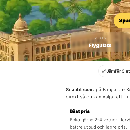
Spar
PLATS
Flygplats
✅ Jämför 3 u
Snabbt svar:
på Bangalore K
direkt så du kan välja rätt - i
Bäst pris
Boka gärna 2-4 veckor i förv
bättre utbud och lägre pris.