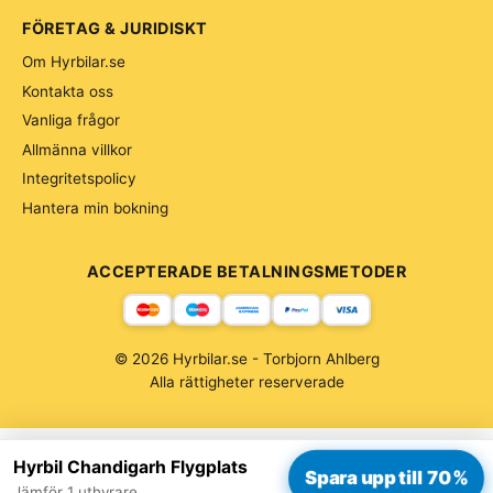
FÖRETAG & JURIDISKT
Om Hyrbilar.se
Kontakta oss
Vanliga frågor
Allmänna villkor
Integritetspolicy
Hantera min bokning
ACCEPTERADE BETALNINGSMETODER
© 2026 Hyrbilar.se - Torbjorn Ahlberg
Alla rättigheter reserverade
Hyrbil Chandigarh Flygplats
Spara upp till 70%
Jämför 1 uthyrare