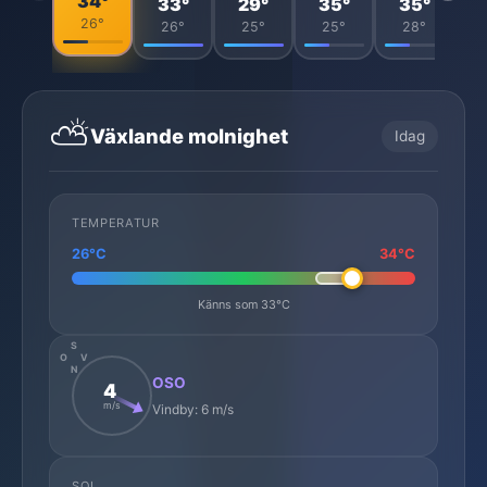
34°
33°
29°
35°
35°
26°
26°
25°
25°
28°
⛅
Växlande molnighet
Idag
TEMPERATUR
26°C
34°C
Känns som 33°C
S
O
V
N
OSO
4
m/s
Vindby: 6 m/s
SOL