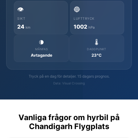
👁️
🔵
SIKT
LUFTTRYCK
24
1002
km
hPa
🌘
🌡️
MÅNFAS
DAGGPUNKT
Avtagande
23°C
Tryck på en dag för detaljer. 15 dagars prognos.
Data: Visual Crossing
Vanliga frågor om hyrbil på
Chandigarh Flygplats