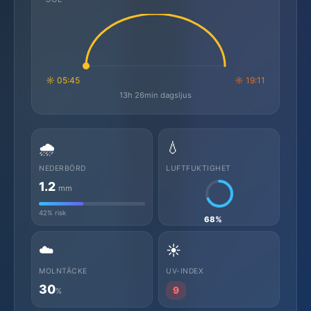
☼ 05:45
☼ 19:11
13h 26min dagsljus
🌧️
💧
NEDERBÖRD
LUFTFUKTIGHET
1.2
mm
42% risk
68%
☁️
☀️
MOLNTÄCKE
UV-INDEX
30
9
%