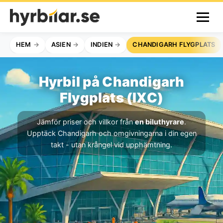
HEM
ASIEN
INDIEN
CHANDIGARH FLYGPLATS
Hyrbil på Chandigarh
Flygplats (IXC)
Jämför priser och villkor från
en biluthyrare
.
Upptäck Chandigarh och omgivningarna i din egen
takt - utan krångel vid upphämtning.