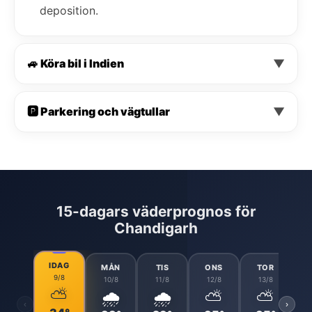
deposition.
🚙 Köra bil i Indien
▼
🅿️ Parkering och vägtullar
▼
15-dagars väderprognos för
Chandigarh
IDAG
MÅN
TIS
ONS
TOR
9/8
10/8
11/8
12/8
13/8
⛅
🌧️
🌧️
⛅
⛅
‹
›