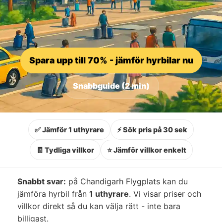
Spara upp till 70% - jämför hyrbilar nu
Snabbguide (2 min)
✅ Jämför 1 uthyrare
⚡ Sök pris på 30 sek
🧾 Tydliga villkor
⭐ Jämför villkor enkelt
Snabbt svar:
på Chandigarh Flygplats kan du
jämföra hyrbil från
1 uthyrare
. Vi visar priser och
villkor direkt så du kan välja rätt - inte bara
billigast.