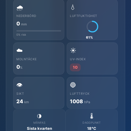
🌧️
💧
NEDERBÖRD
LUFTFUKTIGHET
0
mm
0% risk
61%
☁️
☀️
MOLNTÄCKE
UV-INDEX
0
10
%
👁️
🔵
SIKT
LUFTTRYCK
24
1008
km
hPa
🌗
🌡️
MÅNFAS
DAGGPUNKT
Sista kvarten
18°C