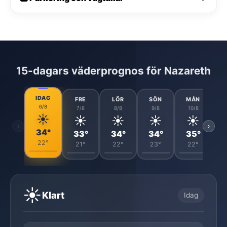
15-dagars väderprognos för Nazareth
IDAG
FRE
LÖR
SÖN
MÅN
6/8
7/8
8/8
9/8
10/8
☀️
☀️
☀️
☀️
☀️
‹
›
34°
33°
34°
34°
35°
22°
21°
22°
23°
22°
☀️
Klart
Idag