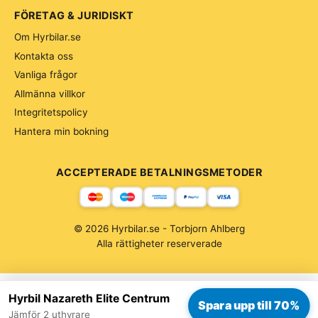
FÖRETAG & JURIDISKT
Om Hyrbilar.se
Kontakta oss
Vanliga frågor
Allmänna villkor
Integritetspolicy
Hantera min bokning
ACCEPTERADE BETALNINGSMETODER
© 2026 Hyrbilar.se - Torbjorn Ahlberg
Alla rättigheter reserverade
Hyrbil Nazareth Elite Centrum
Spara upp till 70%
Jämför 2 uthyrare