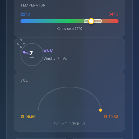
TEMPERATUR
22°C
34°C
Känns som 27°C
S
O
V
N
VNV
7
m/s
Vindby: 7 m/s
SOL
☼ 05:56
☼ 19:33
13h 37min dagsljus