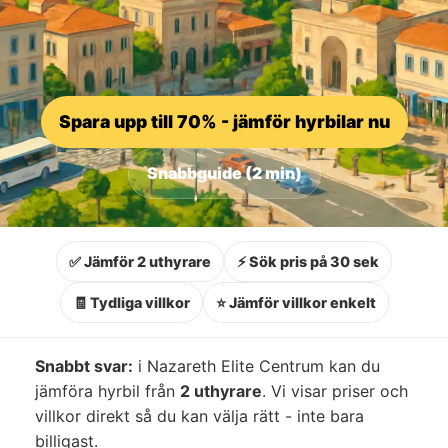
Spara upp till 70% - jämför hyrbilar nu
Snabbguide (2 min)
✅ Jämför 2 uthyrare
⚡ Sök pris på 30 sek
🧾 Tydliga villkor
⭐ Jämför villkor enkelt
Snabbt svar:
i Nazareth Elite Centrum kan du
jämföra hyrbil från
2 uthyrare
. Vi visar priser och
villkor direkt så du kan välja rätt - inte bara
billigast.