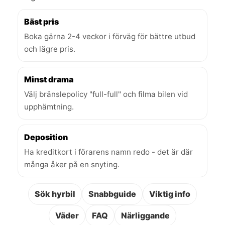
Bäst pris
Boka gärna 2-4 veckor i förväg för bättre utbud
och lägre pris.
Minst drama
Välj bränslepolicy "full-full" och filma bilen vid
upphämtning.
Deposition
Ha kreditkort i förarens namn redo - det är där
många åker på en snyting.
Sök hyrbil
Snabbguide
Viktig info
Väder
FAQ
Närliggande