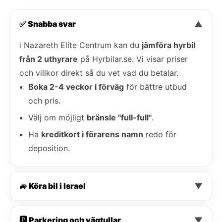
✅ Snabba svar
▼
i Nazareth Elite Centrum kan du
jämföra hyrbil
från 2 uthyrare
på Hyrbilar.se. Vi visar priser
och villkor direkt så du vet vad du betalar.
Boka 2-4 veckor i förväg
för bättre utbud
och pris.
Välj om möjligt
bränsle "full-full"
.
Ha
kreditkort i förarens namn
redo för
deposition.
🚙 Köra bil i Israel
▼
🅿️ Parkering och vägtullar
▼