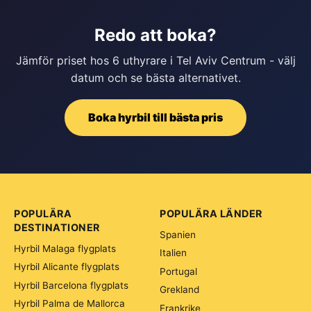
Redo att boka?
Jämför priset hos 6 uthyrare i Tel Aviv Centrum - välj
datum och se bästa alternativet.
Boka hyrbil till bästa pris
POPULÄRA
POPULÄRA LÄNDER
DESTINATIONER
Spanien
Hyrbil Malaga flygplats
Italien
Hyrbil Alicante flygplats
Portugal
Hyrbil Barcelona flygplats
Grekland
Hyrbil Palma de Mallorca
Frankrike