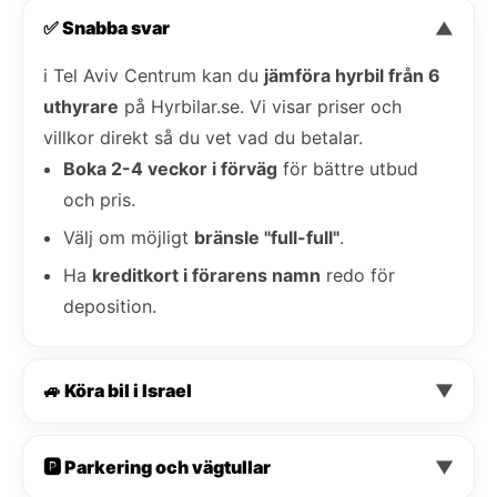
✅ Snabba svar
▼
i Tel Aviv Centrum kan du
jämföra hyrbil från 6
uthyrare
på Hyrbilar.se. Vi visar priser och
villkor direkt så du vet vad du betalar.
Boka 2-4 veckor i förväg
för bättre utbud
och pris.
Välj om möjligt
bränsle "full-full"
.
Ha
kreditkort i förarens namn
redo för
deposition.
🚙 Köra bil i Israel
▼
🅿️ Parkering och vägtullar
▼