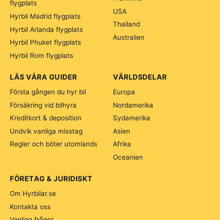
flygplats
USA
Hyrbil Madrid flygplats
Thailand
Hyrbil Arlanda flygplats
Australien
Hyrbil Phuket flygplats
Hyrbil Rom flygplats
LÄS VÅRA GUIDER
VÄRLDSDELAR
Första gången du hyr bil
Europa
Försäkring vid bilhyra
Nordamerika
Kreditkort & deposition
Sydamerika
Undvik vanliga misstag
Asien
Regler och böter utomlands
Afrika
Oceanien
FÖRETAG & JURIDISKT
Om Hyrbilar.se
Kontakta oss
Vanliga frågor