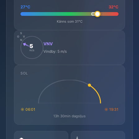
27°C
32°C
Känns som 31°C
S
O
V
N
VNV
5
m/s
Vindby: 5 m/s
SOL
☼ 06:01
☼ 19:31
13h 30min dagsljus