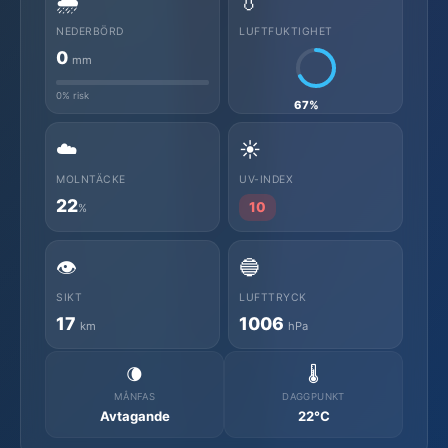
🌧️
💧
NEDERBÖRD
LUFTFUKTIGHET
0
mm
0% risk
67%
☁️
☀️
MOLNTÄCKE
UV-INDEX
22
10
%
👁️
🔵
SIKT
LUFTTRYCK
17
1006
km
hPa
🌘
🌡️
MÅNFAS
DAGGPUNKT
Avtagande
22°C