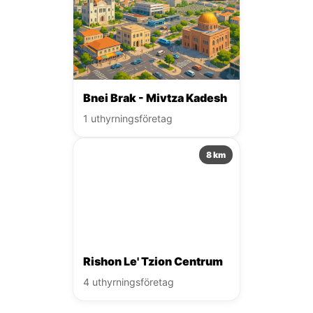
Bnei Brak - Mivtza Kadesh
1 uthyrningsföretag
8 km
Rishon Le' Tzion Centrum
4 uthyrningsföretag