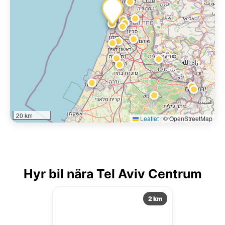
20 km
Leaflet
|
© OpenStreetMap
Hyr bil nära Tel Aviv Centrum
2 km