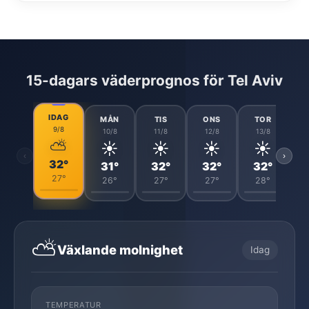
15-dagars väderprognos för Tel Aviv
IDAG
MÅN
TIS
ONS
TOR
9/8
10/8
11/8
12/8
13/8
⛅
☀️
☀️
☀️
☀️
‹
›
32°
31°
32°
32°
32°
27°
26°
27°
27°
28°
⛅
Växlande molnighet
Idag
TEMPERATUR