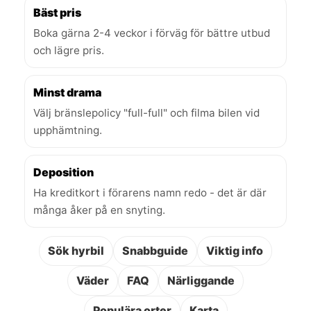
Bäst pris
Boka gärna 2-4 veckor i förväg för bättre utbud
och lägre pris.
Minst drama
Välj bränslepolicy "full-full" och filma bilen vid
upphämtning.
Deposition
Ha kreditkort i förarens namn redo - det är där
många åker på en snyting.
Sök hyrbil
Snabbguide
Viktig info
Väder
FAQ
Närliggande
Populära orter
Karta