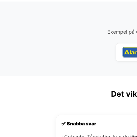
Exempel på u
Det vik
✅ Snabba svar
i Gotemba Tågstation kan du
jä