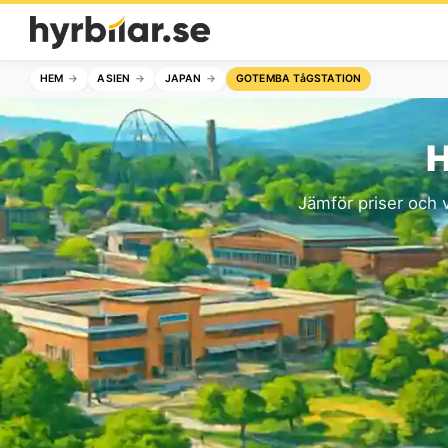
HEM
ASIEN
JAPAN
GOTEMBA TåGSTATION
H
Jämför priser och v