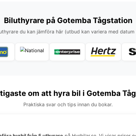
Biluthyrare på Gotemba Tågstation
thyrare du kan jämföra här (utbud kan variera med datum
tigaste om att hyra bil i Gotemba Tå
Praktiska svar och tips innan du bokar.
mföra hyrbil från 5 uthyrare
på Hyrbilar.se. Vi visar priser o