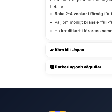
betalar.
Boka 2-4 veckor i förväg
för 
Välj om möjligt
bränsle "full-fu
Ha
kreditkort i förarens nam
🚙 Köra bil i Japan
🅿️ Parkering och vägtullar