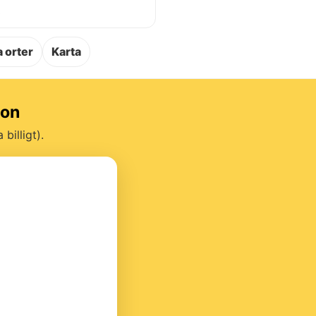
.
 orter
Karta
ion
billigt).