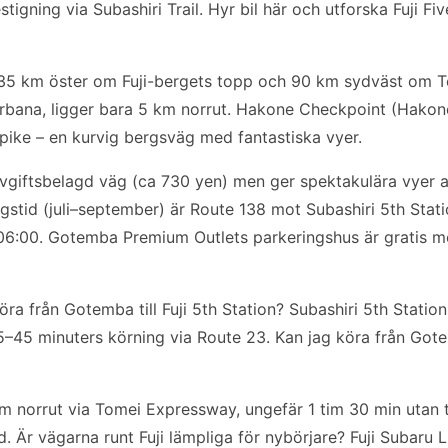
stigning via Subashiri Trail. Hyr bil här och utforska Fuji 
35 km öster om Fuji-bergets topp och 90 km sydväst om T
bana, ligger bara 5 km norrut. Hakone Checkpoint (Hakon
pike – en kurvig bergsväg med fantastiska vyer.
vgiftsbelagd väg (ca 730 yen) men ger spektakulära vyer av
ngstid (juli–september) är Route 138 mot Subashiri 5th Stat
06:00. Gotemba Premium Outlets parkeringshus är gratis me
köra från Gotemba till Fuji 5th Station? Subashiri 5th Station
5–45 minuters körning via Route 23. Kan jag köra från Gote
km norrut via Tomei Expressway, ungefär 1 tim 30 min utan 
d. Är vägarna runt Fuji lämpliga för nybörjare? Fuji Subaru 