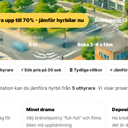
a upp till 70% - jämför hyrbilar nu
Snabbguide (2
UTHYRARE
PRIS-TIPS
5 st
Boka 2-4 v före
thyrare
⚡ Sök pris på 30 sek
🧾 Tydliga villkor
⭐ Jämför 
ation kan du jämföra hyrbil från
5 uthyrare
. Vi visar prise
Minst drama
Deposi
äg för
Välj bränslepolicy "full-full" och filma
Ha kred
bilen vid upphämtning.
det är 