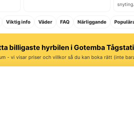
snyting
Viktig info
Väder
FAQ
Närliggande
Populära
tta billigaste hyrbilen i Gotemba Tågstat
um - vi visar priser och villkor så du kan boka rätt (inte bara 