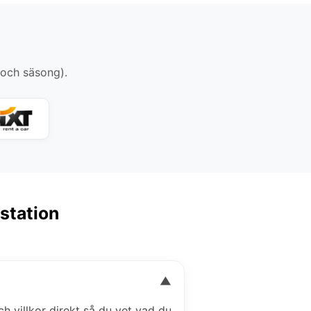
 och säsong).
gstation
▼
ch villkor direkt så du vet vad du