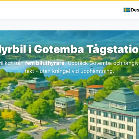
Des
yrbil i Gotemba Tågstati
illkor från
fem biluthyrare
. Upptäck Gotemba och omgivn
takt - utan krångel vid upphämtning.