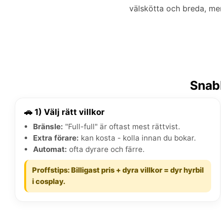
välskötta och breda, me
Snabb
🚗 1) Välj rätt villkor
Bränsle:
"Full-full" är oftast mest rättvist.
Extra förare:
kan kosta - kolla innan du bokar.
Automat:
ofta dyrare och färre.
Proffstips: Billigast pris + dyra villkor = dyr hyrbil
i cosplay.