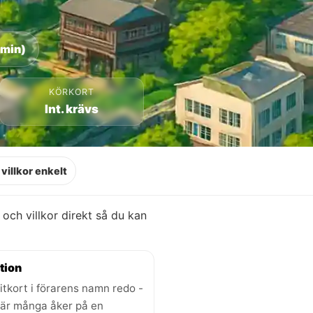
 min)
KÖRKORT
Int. krävs
villkor enkelt
r och villkor direkt så du kan
tion
itkort i förarens namn redo -
där många åker på en