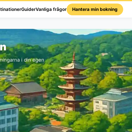
tinationer
Guider
Vanliga frågor
Hantera min bokning
on
ingarna i din egen