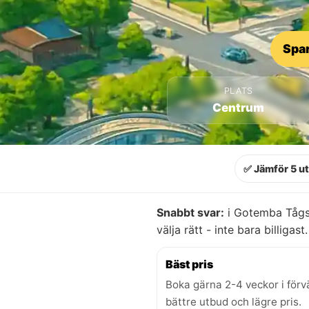
Spar
PLATS
Centrum
✅ Jämför 5 u
Snabbt svar:
i Gotemba Tågst
välja rätt - inte bara billigast.
Bäst pris
Boka gärna 2-4 veckor i förv
bättre utbud och lägre pris.