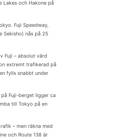
Five Lakes och Hakone på
okyo. Fuji Speedway,
e Sekisho) nås på 25
 Fuji – absolut värd
ion extremt trafikerad på
n fylls snabbt under
 på Fuji-berget ligger ca
mba till Tokyo på en
trafik – men räkna med
Line och Route 138 är