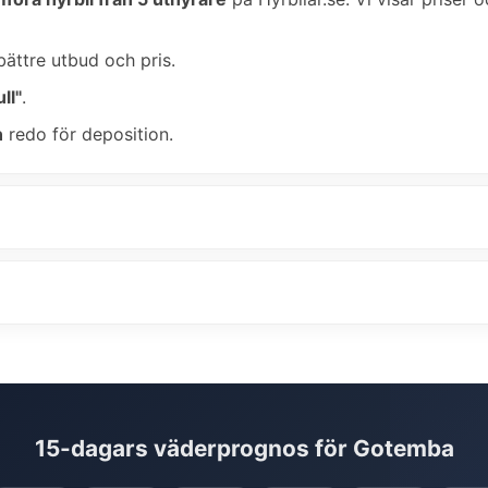
bättre utbud och pris.
ll"
.
n
redo för deposition.
15-dagars väderprognos för Gotemba