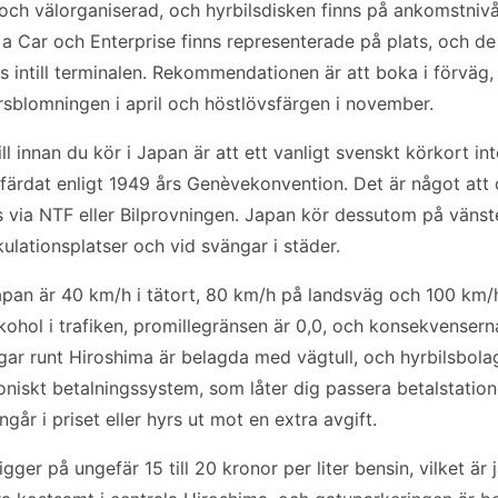
ch välorganiserad, och hyrbilsdisken finns på ankomstnivån
 Car och Enterprise finns representerade på plats, och de f
es intill terminalen. Rekommendationen är att boka i förväg, 
sblomningen i april och höstlövsfärgen i november.
ill innan du kör i Japan är att ett vanligt svenskt körkort in
utfärdat enligt 1949 års Genèvekonvention. Det är något at
 via NTF eller Bilprovningen. Japan kör dessutom på vänster 
rkulationsplatser och vid svängar i städer.
apan är 40 km/h i tätort, 80 km/h på landsväg och 100 km
alkohol i trafiken, promillegränsen är 0,0, och konsekvensern
ägar runt Hiroshima är belagda med vägtull, och hyrbilsbola
oniskt betalningssystem, som låter dig passera betalstation
går i priset eller hyrs ut mot en extra avgift.
igger på ungefär 15 till 20 kronor per liter bensin, vilket 