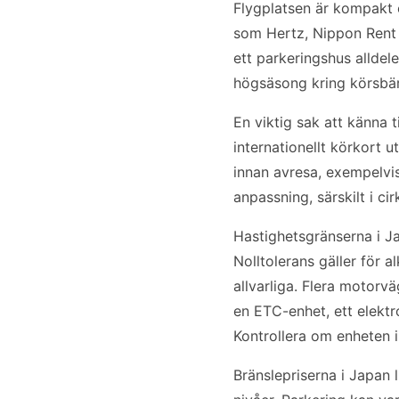
Flygplatsen är kompakt o
som Hertz, Nippon Rent a
ett parkeringshus alldel
högsäsong kring körsbär
En viktig sak att känna t
internationellt körkort 
innan avresa, exempelvis
anpassning, särskilt i ci
Hastighetsgränserna i J
Nolltolerans gäller för 
allvarliga. Flera motorv
en ETC-enhet, ett elektr
Kontrollera om enheten in
Bränslepriserna i Japan l