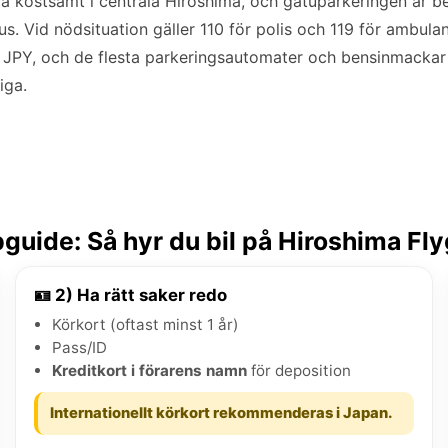
ara kostsamt i centrala Hiroshima, och gatuparkeringen är 
s. Vid nödsituation gäller 110 för polis och 119 för ambula
, JPY, och de flesta parkeringsautomater och bensinmackar 
iga.
guide: Så hyr du bil på Hiroshima Fly
🪪 2) Ha rätt saker redo
Körkort (oftast minst 1 år)
Pass/ID
Kreditkort i förarens namn
för deposition
Internationellt körkort rekommenderas i Japan.