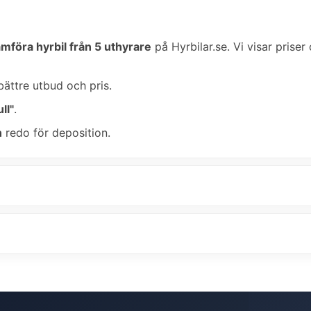
ämföra hyrbil från 5 uthyrare
på Hyrbilar.se. Vi visar priser
bättre utbud och pris.
ll"
.
n
redo för deposition.