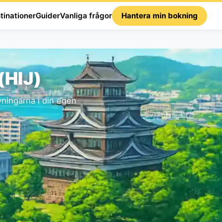
tinationer
Guider
Vanliga frågor
Hantera min bokning
(HIJ)
ningarna i din egen