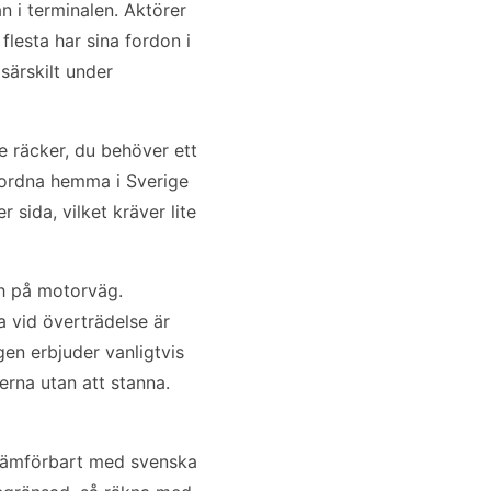
 i terminalen. Aktörer
lesta har sina fordon i
särskilt under
te räcker, du behöver ett
t ordna hemma i Sverige
sida, vilket kräver lite
/h på motorväg.
a vid överträdelse är
gen erbjuder vanligtvis
erna utan att stanna.
är jämförbart med svenska