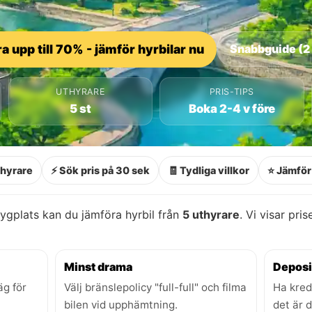
a upp till 70% - jämför hyrbilar nu
Snabbguide (2
UTHYRARE
PRIS-TIPS
5 st
Boka 2-4 v före
thyrare
⚡ Sök pris på 30 sek
🧾 Tydliga villkor
⭐ Jämför 
ygplats kan du jämföra hyrbil från
5 uthyrare
. Vi visar pri
Minst drama
Deposi
äg för
Välj bränslepolicy "full-full" och filma
Ha kred
bilen vid upphämtning.
det är 