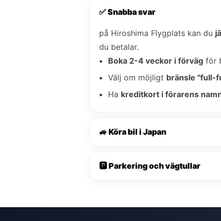
✅ Snabba svar
på Hiroshima Flygplats kan du
j
du betalar.
Boka 2-4 veckor i förväg
för 
Välj om möjligt
bränsle "full-fu
Ha
kreditkort i förarens nam
🚙 Köra bil i Japan
🅿️ Parkering och vägtullar