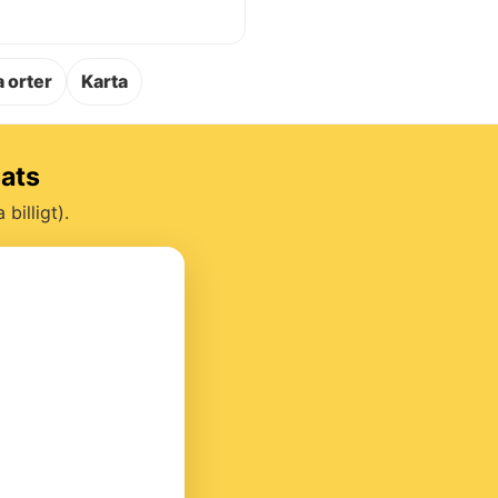
.
 orter
Karta
lats
billigt).