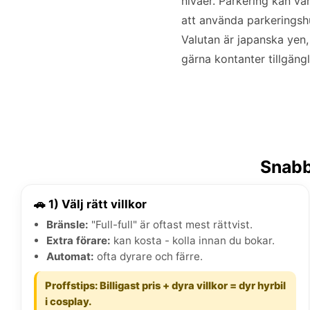
nivåer. Parkering kan v
att använda parkeringshu
Valutan är japanska yen
gärna kontanter tillgängl
Snabb
🚗 1) Välj rätt villkor
Bränsle:
"Full-full" är oftast mest rättvist.
Extra förare:
kan kosta - kolla innan du bokar.
Automat:
ofta dyrare och färre.
Proffstips: Billigast pris + dyra villkor = dyr hyrbil
i cosplay.