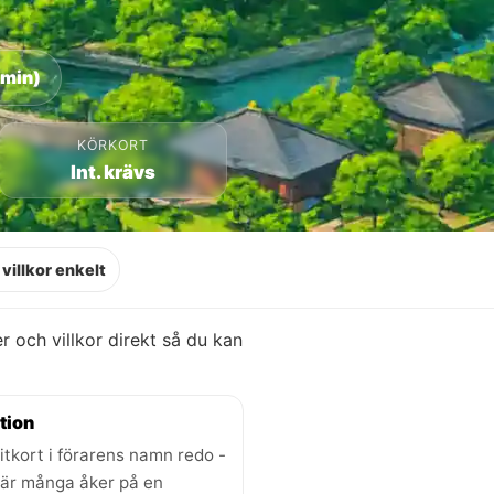
 min)
KÖRKORT
Int. krävs
villkor enkelt
ser och villkor direkt så du kan
tion
itkort i förarens namn redo -
där många åker på en