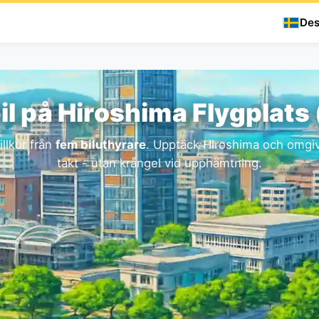
Des
il på Hiroshima Flygplats 
illkor från
fem biluthyrare
. Upptäck Hiroshima och omgiv
takt - utan krångel vid upphämtning.