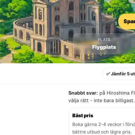
Spar
PLATS
Flygplats
✅ Jämför 5 u
Snabbt svar:
på Hiroshima Fl
välja rätt - inte bara billigast.
Bäst pris
Boka gärna 2-4 veckor i förv
bättre utbud och lägre pris.