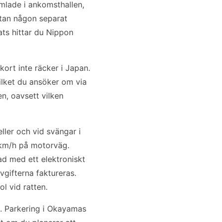
amlade i ankomsthallen,
utan någon separat
ats hittar du Nippon
kort inte räcker i Japan.
ilket du ansöker om via
en, oavsett vilken
eller och vid svängar i
 km/h på motorväg.
ad med ett elektroniskt
gifterna faktureras.
ol vid ratten.
l. Parkering i Okayamas