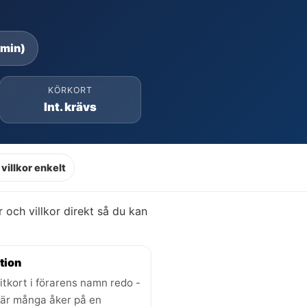
 min)
KÖRKORT
Int. krävs
villkor enkelt
er och villkor direkt så du kan
tion
itkort i förarens namn redo -
där många åker på en