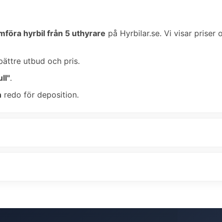
mföra hyrbil från 5 uthyrare
på Hyrbilar.se. Vi visar priser 
bättre utbud och pris.
ll"
.
n
redo för deposition.