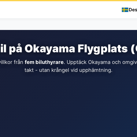
Des
il på Okayama Flygplats 
illkor från
fem biluthyrare
. Upptäck Okayama och omgivn
takt - utan krångel vid upphämtning.