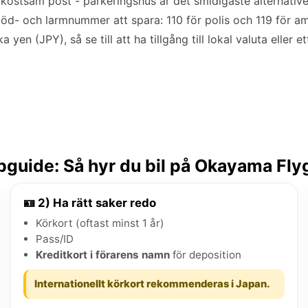
n kostsam post - parkeringshus är det smidigaste alternativ
Nöd- och larmnummer att spara: 110 för polis och 119 för am
a yen (JPY), så se till att ha tillgång till lokal valuta eller e
guide: Så hyr du bil på Okayama Fly
🪪 2) Ha rätt saker redo
Körkort (oftast minst 1 år)
Pass/ID
Kreditkort i förarens namn
för deposition
Internationellt körkort rekommenderas i Japan.