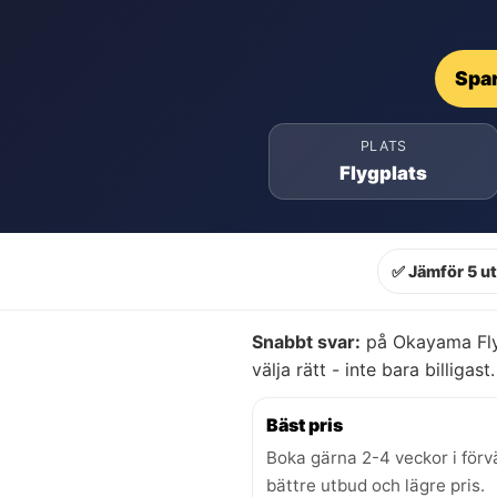
Spar
PLATS
Flygplats
✅ Jämför 5 u
Snabbt svar:
på Okayama Flyg
välja rätt - inte bara billigast.
Bäst pris
Boka gärna 2-4 veckor i förv
bättre utbud och lägre pris.