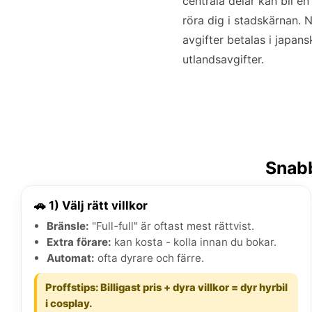
centrala delar kan bli e
röra dig i stadskärnan. 
avgifter betalas i japansk
utlandsavgifter.
Snabb
🚗 1) Välj rätt villkor
Bränsle:
"Full-full" är oftast mest rättvist.
Extra förare:
kan kosta - kolla innan du bokar.
Automat:
ofta dyrare och färre.
Proffstips: Billigast pris + dyra villkor = dyr hyrbil
i cosplay.