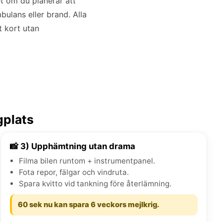
et om du planerar att
bulans eller brand. Alla
tt kort utan
gplats
📸 3) Upphämtning utan drama
Filma bilen runtom + instrumentpanel.
Fota repor, fälgar och vindruta.
Spara kvitto vid tankning före återlämning.
60 sek nu kan spara 6 veckors mejlkrig.