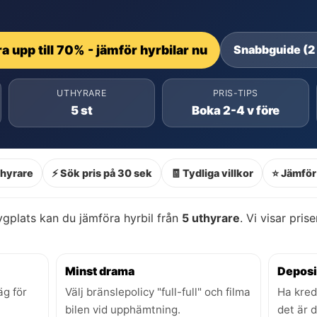
a upp till 70% - jämför hyrbilar nu
Snabbguide (2
UTHYRARE
PRIS-TIPS
5 st
Boka 2-4 v före
thyrare
⚡ Sök pris på 30 sek
🧾 Tydliga villkor
⭐ Jämför 
plats kan du jämföra hyrbil från
5 uthyrare
. Vi visar pris
Minst drama
Deposi
äg för
Välj bränslepolicy "full-full" och filma
Ha kred
bilen vid upphämtning.
det är 