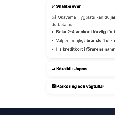
✅ Snabba svar
på Okayama Flygplats kan du
jä
du betalar.
Boka 2-4 veckor i förväg
för 
Välj om möjligt
bränsle "full-fu
Ha
kreditkort i förarens nam
🚙 Köra bil i Japan
🅿️ Parkering och vägtullar