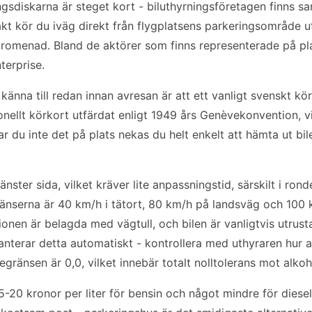
ningsdiskarna är steget kort - biluthyrningsföretagen finns s
akt kör du iväg direkt från flygplatsens parkeringsområde 
 promenad. Bland de aktörer som finns representerade på pl
terprise.
känna till redan innan avresan är att ett vanligt svenskt kör
onellt körkort utfärdat enligt 1949 års Genèvekonvention, v
ar du inte det på plats nekas du helt enkelt att hämta ut bil
änster sida, vilket kräver lite anpassningstid, särskilt i rond
ränserna är 40 km/h i tätort, 80 km/h på landsväg och 100
nen är belagda med vägtull, och bilen är vanligtvis utrust
terar detta automatiskt - kontrollera med uthyraren hur av
gränsen är 0,0, vilket innebär totalt nolltolerans mot alkoh
5-20 kronor per liter för bensin och något mindre för diese