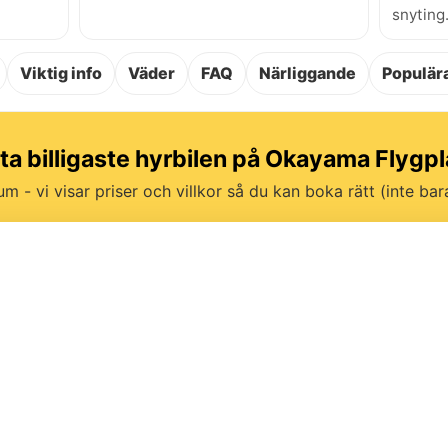
snyting
Viktig info
Väder
FAQ
Närliggande
Populära
tta billigaste hyrbilen på Okayama Flygpl
um - vi visar priser och villkor så du kan boka rätt (inte bara 