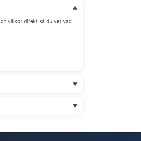
▼
och villkor direkt så du vet vad
▼
▼