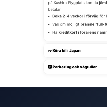
på Kushiro Flygplats kan du
jämf
betalar.
Boka 2-4 veckor i förväg
för 
Välj om möjligt
bränsle "full-fu
Ha
kreditkort i förarens nam
🚙 Köra bil i Japan
🅿️ Parkering och vägtullar