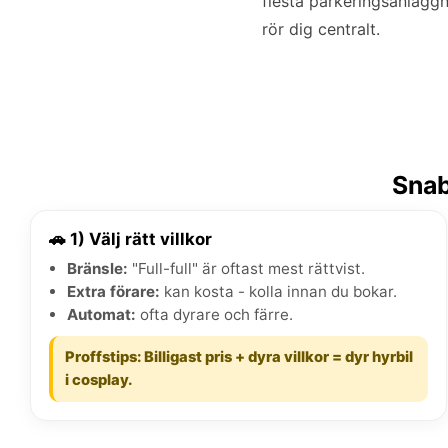
flesta parkeringsanlägg
rör dig centralt.
Snab
🚗 1) Välj rätt villkor
Bränsle:
"Full-full" är oftast mest rättvist.
Extra förare:
kan kosta - kolla innan du bokar.
Automat:
ofta dyrare och färre.
Proffstips: Billigast pris + dyra villkor = dyr hyrbil
i cosplay.