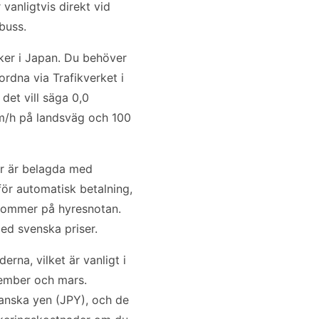
vanligtvis direkt vid
ebuss.
äcker i Japan. Du behöver
ordna via Trafikverket i
det vill säga 0,0
km/h på landsväg och 100
gar är belagda med
för automatisk betalning,
lkommer på hyresnotan.
med svenska priser.
rna, vilket är vanligt i
vember och mars.
panska yen (JPY), och de