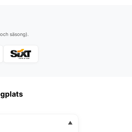
 och säsong).
ygplats
▼