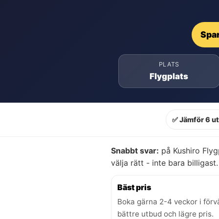
Spar
PLATS
Flygplats
✅ Jämför 6 u
Snabbt svar:
på Kushiro Flyg
välja rätt - inte bara billigast.
Bäst pris
Boka gärna 2-4 veckor i förv
bättre utbud och lägre pris.