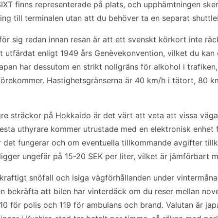
XT finns representerade på plats, och upphämtningen sker 
ing till terminalen utan att du behöver ta en separat shuttl
 för sig redan innan resan är att ett svenskt körkort inte r
rt utfärdat enligt 1949 års Genèvekonvention, vilket du kan 
pan har dessutom en strikt nollgräns för alkohol i trafiken, 
r förekommer. Hastighetsgränserna är 40 km/h i tätort, 80 
gre sträckor på Hokkaido är det värt att veta att vissa vä
 flesta uthyrare kommer utrustade med en elektronisk enhet 
r det fungerar och om eventuella tillkommande avgifter til
ligger ungefär på 15-20 SEK per liter, vilket är jämförbart 
kraftigt snöfall och isiga vägförhållanden under vintermånade
en bekräfta att bilen har vinterdäck om du reser mellan no
0 för polis och 119 för ambulans och brand. Valutan är ja