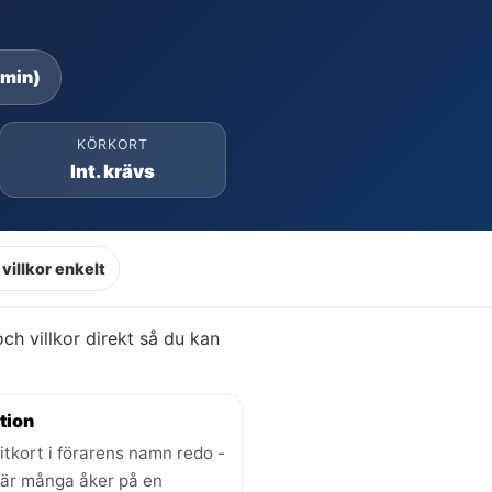
 min)
KÖRKORT
Int. krävs
villkor enkelt
 och villkor direkt så du kan
tion
itkort i förarens namn redo -
där många åker på en