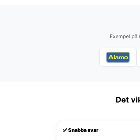
Exempel på u
Det vi
✅ Snabba svar