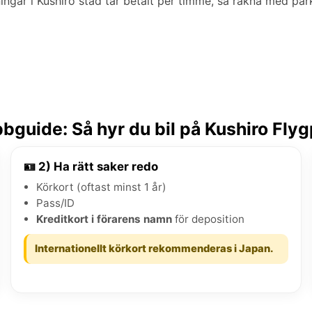
ningar i Kushiro stad tar betalt per timme, så räkna med p
bguide: Så hyr du bil på Kushiro Flyg
🪪 2) Ha rätt saker redo
Körkort (oftast minst 1 år)
Pass/ID
Kreditkort i förarens namn
för deposition
Internationellt körkort rekommenderas i Japan.