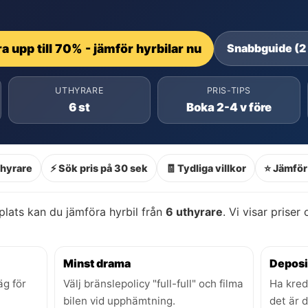
a upp till 70% - jämför hyrbilar nu
Snabbguide (2
UTHYRARE
PRIS-TIPS
6 st
Boka 2-4 v före
thyrare
⚡ Sök pris på 30 sek
🧾 Tydliga villkor
⭐ Jämför 
plats kan du jämföra hyrbil från
6 uthyrare
. Vi visar priser
Minst drama
Deposi
äg för
Välj bränslepolicy "full-full" och filma
Ha kred
bilen vid upphämtning.
det är 