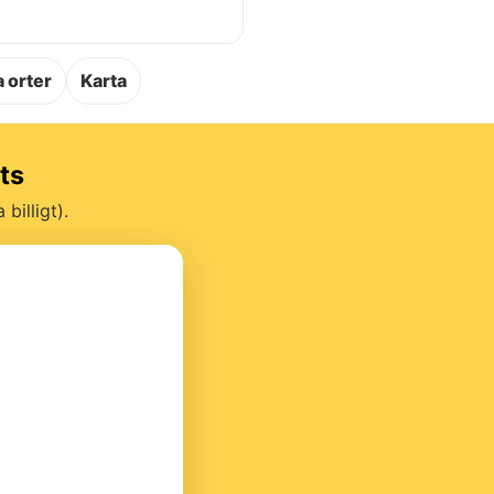
.
 orter
Karta
ats
billigt).