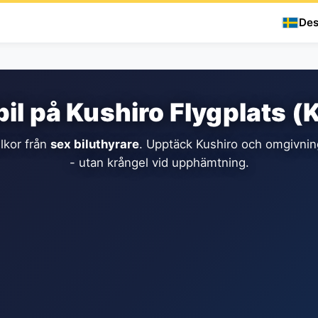
Des
il på Kushiro Flygplats 
llkor från
sex biluthyrare
. Upptäck Kushiro och omgivning
- utan krångel vid upphämtning.