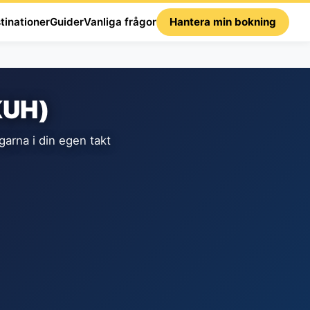
tinationer
Guider
Vanliga frågor
Hantera min bokning
(KUH)
arna i din egen takt