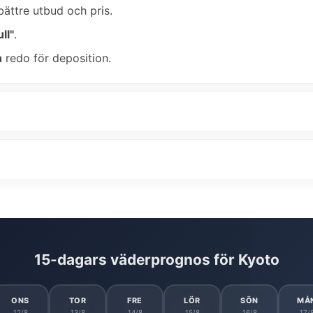
bättre utbud och pris.
ll"
.
n
redo för deposition.
15-dagars väderprognos för Kyoto
ONS
TOR
FRE
LÖR
SÖN
MÅ
12/8
13/8
14/8
15/8
16/8
17/