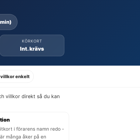
 min)
KÖRKORT
Int. krävs
villkor enkelt
och villkor direkt så du kan
tion
itkort i förarens namn redo -
där många åker på en