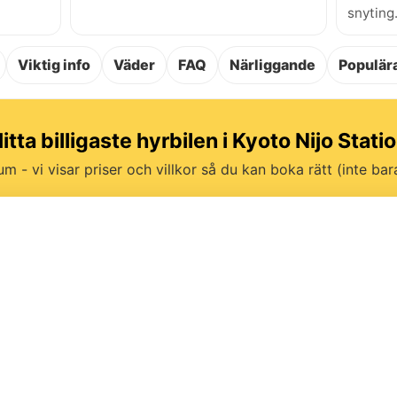
snyting
Viktig info
Väder
FAQ
Närliggande
Populära
itta billigaste hyrbilen i Kyoto Nijo Stati
um - vi visar priser och villkor så du kan boka rätt (inte bara 