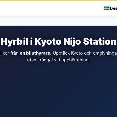
Des
Hyrbil i Kyoto Nijo Station
llkor från
en biluthyrare
. Upptäck Kyoto och omgivningar
utan krångel vid upphämtning.