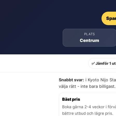
Spar
PLATS
Centrum
✅ Jämför 1 u
Snabbt svar:
i Kyoto Nijo Sta
välja rätt - inte bara billigast.
Bäst pris
Boka gärna 2-4 veckor i förv
bättre utbud och lägre pris.