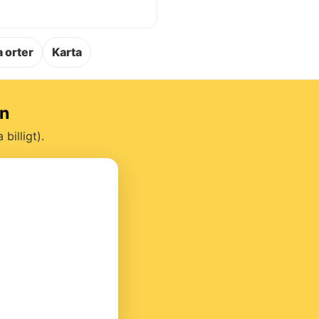
.
 orter
Karta
on
billigt).