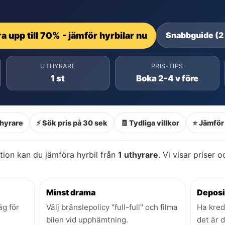
a upp till 70% - jämför hyrbilar nu
Snabbguide (2
UTHYRARE
PRIS-TIPS
1 st
Boka 2-4 v före
thyrare
⚡ Sök pris på 30 sek
🧾 Tydliga villkor
⭐ Jämför 
tion kan du jämföra hyrbil från
1 uthyrare
. Vi visar priser 
Minst drama
Deposi
äg för
Välj bränslepolicy "full-full" och filma
Ha kred
bilen vid upphämtning.
det är 