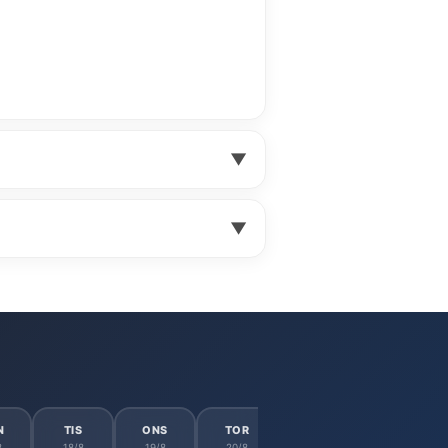
▼
▼
N
TIS
ONS
TOR
FRE
LÖR
8
18/8
19/8
20/8
21/8
22/8