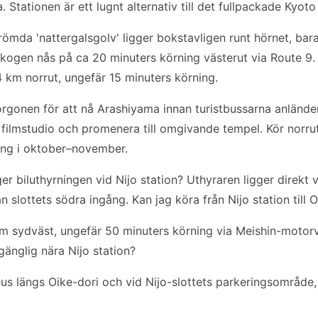
Stationen är ett lugnt alternativ till det fullpackade Kyoto 
römda 'nattergalsgolv' ligger bokstavligen runt hörnet, bar
gen nås på ca 20 minuters körning västerut via Route 9. 
4 km norrut, ungefär 15 minuters körning.
rgonen för att nå Arashiyama innan turistbussarna anländer
ilmstudio och promenera till omgivande tempel. Kör norru
ing i oktober–november.
ger biluthyrningen vid Nijo station? Uthyraren ligger direkt v
 slottets södra ingång. Kan jag köra från Nijo station till
km sydväst, ungefär 50 minuters körning via Meishin-motor
lgänglig nära Nijo station?
hus längs Oike-dori och vid Nijo-slottets parkeringsområde,