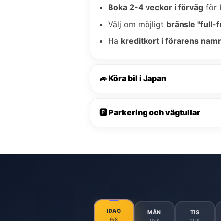
Boka 2-4 veckor i förväg
för 
Välj om möjligt
bränsle "full-fu
Ha
kreditkort i förarens nam
🚙 Köra bil i Japan
🅿️ Parkering och vägtullar
IDAG
MÅN
TIS
9/8
10/8
11/8