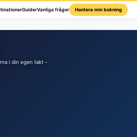
tinationer
Guider
Vanliga frågor
Hantera min bokning
na i din egen takt -