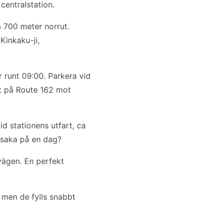
centralstation.
a 700 meter norrut.
Kinkaku-ji,
 runt 09:00. Parkera vid
t på Route 162 mot
id stationens utfart, ca
 Osaka på en dag?
vägen. En perfekt
 men de fylls snabbt