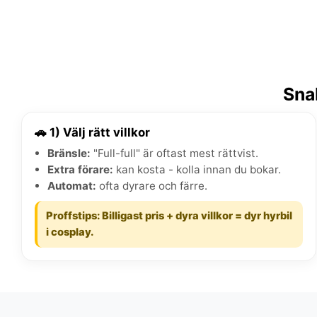
Snab
🚗 1) Välj rätt villkor
Bränsle:
"Full-full" är oftast mest rättvist.
Extra förare:
kan kosta - kolla innan du bokar.
Automat:
ofta dyrare och färre.
Proffstips: Billigast pris + dyra villkor = dyr hyrbil
i cosplay.