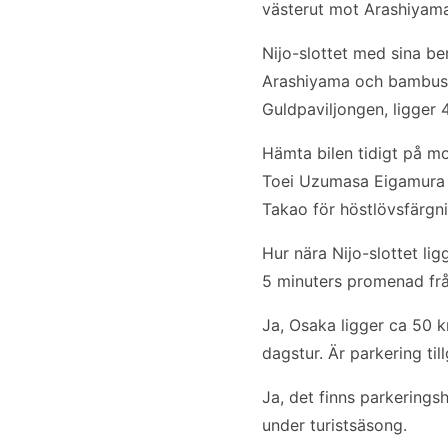
västerut mot Arashiyama. 
Nijo-slottet med sina be
Arashiyama och bambusko
Guldpaviljongen, ligger 
Hämta bilen tidigt på mo
Toei Uzumasa Eigamura f
Takao för höstlövsfärgn
Hur nära Nijo-slottet lig
5 minuters promenad från
Ja, Osaka ligger ca 50 
dagstur. Är parkering til
Ja, det finns parkerings
under turistsäsong.