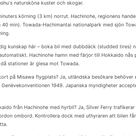
onshu's natursköna kuster och skogar.
inuters körning (3 km) norrut. Hachinohe, regionens hande
a 40 min). Towada-Hachimantai nationalpark med sjön Tow
ning.
dig kunskap här – boka bil med dubbdäck (studded tires) 
 automatiskt. Hachinohe hamn med färjor till Hokkaido nås 
 då stationer är glesa mot Towada.
rkort på Misawa flygplats? Ja, utländska besökare behöver et
å Genèvekonventionen 1949. Japanska myndigheter accepte
okkaido från Hachinohe med hyrbil? Ja, Silver Ferry trafik
fordon ombord. Kontrollera dock med uthyraren att bilen får
tta.