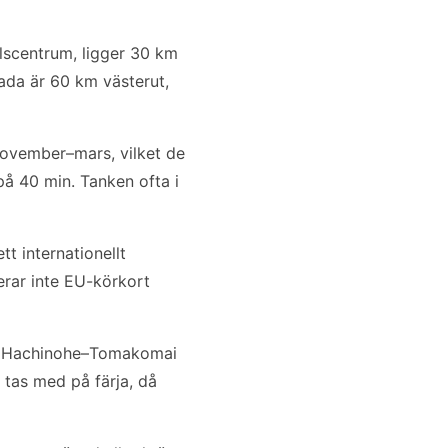
lscentrum, ligger 30 km
ada är 60 km västerut,
november–mars, vilket de
på 40 min. Tanken ofta i
t internationellt
rar inte EU-körkort
erar Hachinohe–Tomakomai
 tas med på färja, då