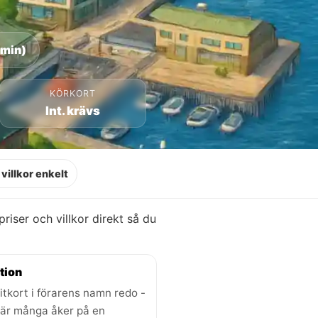
 min)
KÖRKORT
Int. krävs
villkor enkelt
 priser och villkor direkt så du
tion
itkort i förarens namn redo -
där många åker på en