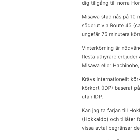
dig tillgång till norra H
Misawa stad nås på 10 m
söderut via Route 45 (c
ungefär 75 minuters kör
Vinterkörning är nödvän
flesta uthyrare erbjuder
Misawa eller Hachinohe,
Krävs internationellt kö
körkort (IDP) baserat p
utan IDP.
Kan jag ta färjan till H
(Hokkaido) och tillåter 
vissa avtal begränsar de