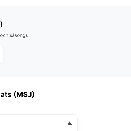
)
 och säsong).
lats (MSJ)
▼