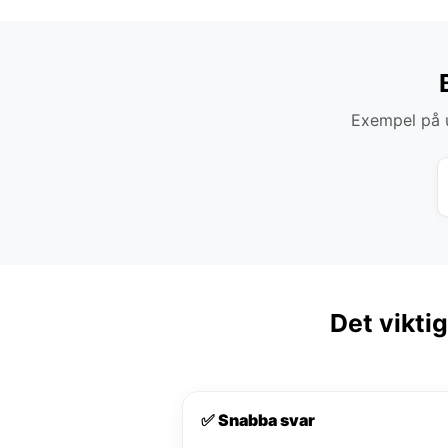
Exempel på u
Det vikti
✅ Snabba svar