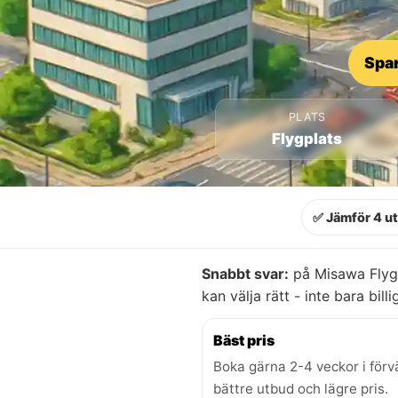
Spar
PLATS
Flygplats
✅ Jämför 4 u
Snabbt svar:
på Misawa Flygp
kan välja rätt - inte bara billi
Bäst pris
Boka gärna 2-4 veckor i förv
bättre utbud och lägre pris.