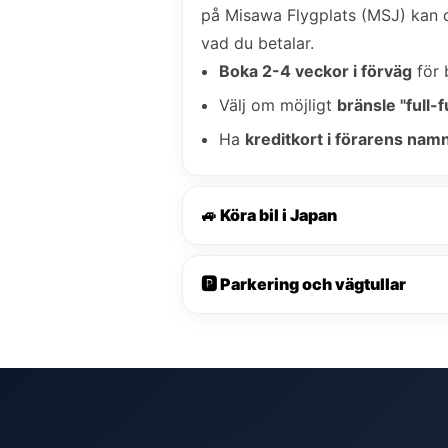
på Misawa Flygplats (MSJ) kan
vad du betalar.
Boka 2-4 veckor i förväg
för 
Välj om möjligt
bränsle "full-fu
Ha
kreditkort i förarens nam
🚙 Köra bil i Japan
🅿️ Parkering och vägtullar