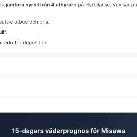
 du
jämföra hyrbil från 4 uthyrare
på Hyrbilar.se. Vi visar pr
bättre utbud och pris.
ll"
.
n
redo för deposition.
15-dagars väderprognos för Misawa