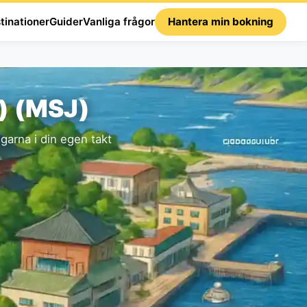
tinationer
Guider
Vanliga frågor
Hantera min bokning
J) (MSJ)
arna i din egen takt