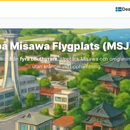
Des
på Misawa Flygplats (MS
lkor från
fyra biluthyrare
. Upptäck Misawa och omgivning
- utan krångel vid upphämtning.