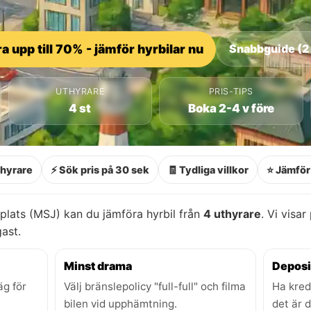
a upp till 70% - jämför hyrbilar nu
Snabbguide (2
UTHYRARE
PRIS-TIPS
4 st
Boka 2-4 v före
thyrare
⚡ Sök pris på 30 sek
🧾 Tydliga villkor
⭐ Jämför 
lats (MSJ) kan du jämföra hyrbil från
4 uthyrare
. Vi visar
gast.
Minst drama
Deposi
äg för
Välj bränslepolicy "full-full" och filma
Ha kred
bilen vid upphämtning.
det är 