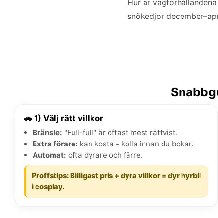
Hur är vägförhållandena
snökedjor december–april
Snabbgu
🚗 1) Välj rätt villkor
Bränsle:
"Full-full" är oftast mest rättvist.
Extra förare:
kan kosta - kolla innan du bokar.
Automat:
ofta dyrare och färre.
Proffstips: Billigast pris + dyra villkor = dyr hyrbil
i cosplay.