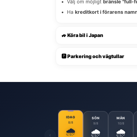
Välj om möjligt
bränsle "full-fu
Ha
kreditkort i förarens nam
🚙 Köra bil i Japan
🅿️ Parkering och vägtullar
IDAG
SÖN
MÅN
8/8
9/8
10/8
🌧️
🌧️
🌧️
‹