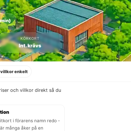
 min)
KÖRKORT
Int. krävs
villkor enkelt
priser och villkor direkt så du
tion
itkort i förarens namn redo -
där många åker på en