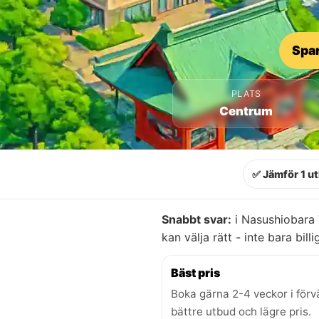
Spar
PLATS
Centrum
✅ Jämför 1 u
Snabbt svar:
i Nasushiobara 
kan välja rätt - inte bara billi
Bäst pris
Boka gärna 2-4 veckor i förv
bättre utbud och lägre pris.