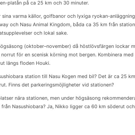
en-platån på ca 25 km och 30 minuter.
r sina varma källor, golfbanor och lyxiga ryokan-anläggnin
ay och Nasu Animal Kingdom, båda ca 35 km från statione
atsupplevelser och lokal sake.
 högsäsong (oktober–november) då höstlövsfärgen lockar ma
norrut för en scenisk körning mot bergen. Kombinera med 
ut längs floden Houki.
sushiobara station till Nasu Kogen med bil? Det är ca 25 k
rut. Finns det parkeringsmöjligheter vid stationen?
splatser nära stationen, men under högsäsong rekommendera
ko från Nasushiobara? Ja, Nikko ligger ca 60 km söderut och