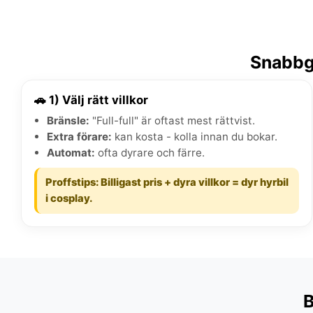
Snabbgu
🚗 1) Välj rätt villkor
Bränsle:
"Full-full" är oftast mest rättvist.
Extra förare:
kan kosta - kolla innan du bokar.
Automat:
ofta dyrare och färre.
Proffstips: Billigast pris + dyra villkor = dyr hyrbil
i cosplay.
B