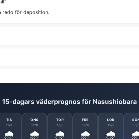
ll"
.
n
redo för deposition.
15-dagars väderprognos för Nasushiobara
TIS
ONS
TOR
FRE
LÖR
SÖ
11/8
12/8
13/8
14/8
15/8
16/
🌧️
🌧️
🌧️
🌧️
🌧️
🌧