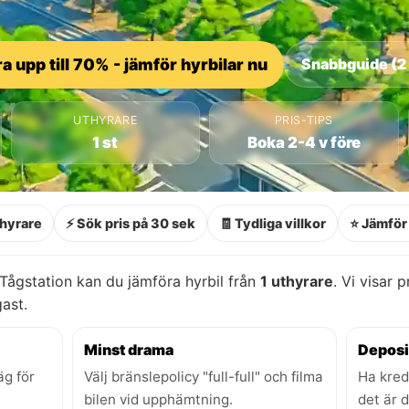
a upp till 70% - jämför hyrbilar nu
Snabbguide (2
UTHYRARE
PRIS-TIPS
1 st
Boka 2-4 v före
thyrare
⚡ Sök pris på 30 sek
🧾 Tydliga villkor
⭐ Jämför 
Tågstation kan du jämföra hyrbil från
1 uthyrare
. Vi visar 
gast.
Minst drama
Deposi
äg för
Välj bränslepolicy "full-full" och filma
Ha kred
bilen vid upphämtning.
det är 