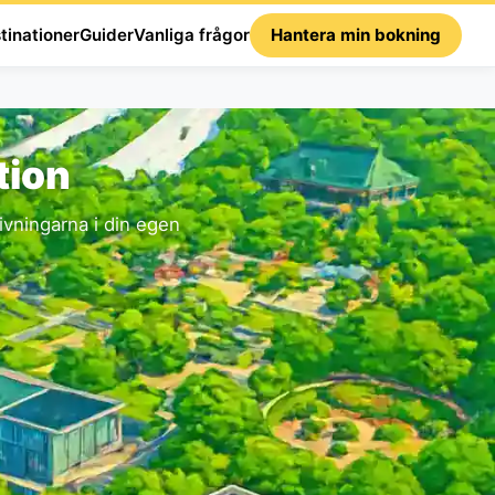
tinationer
Guider
Vanliga frågor
Hantera min bokning
tion
vningarna i din egen