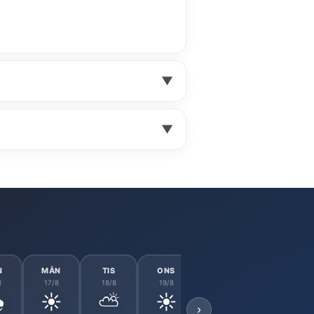
▼
▼
N
MÅN
TIS
ONS
TOR
FRE
8
17/8
18/8
19/8
20/8
21/8
️
☀️
⛅
☀️
⛅
⛅
›