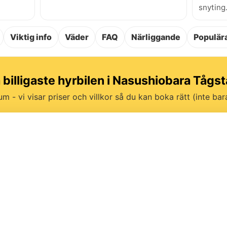
snyting
Viktig info
Väder
FAQ
Närliggande
Populära
a billigaste hyrbilen i Nasushiobara Tågst
um - vi visar priser och villkor så du kan boka rätt (inte bara 