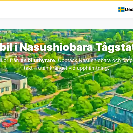
Des
bil i Nasushiobara Tågsta
lkor från
en biluthyrare
. Upptäck Nasushiobara och omgi
takt - utan krångel vid upphämtning.