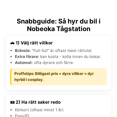
Snabbguide: Så hyr du bil i
Nobeoka Tågstation
🚗 1) Välj rätt villkor
Bränsle:
"Full-full" är oftast mest rättvist.
Extra förare:
kan kosta - kolla innan du bokar.
Automat:
ofta dyrare och färre.
Proffstips: Billigast pris + dyra villkor = dyr
hyrbil i cosplay.
🪪 2) Ha rätt saker redo
Körkort (oftast minst 1 år)
Pass/ID