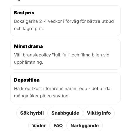
Bäst pris
Boka gärna 2-4 veckor i förväg för bättre utbud
och lägre pris.
Minst drama
Välj bränslepolicy "full-full" och filma bilen vid
upphämtning.
Deposition
Ha kreditkort i förarens namn redo - det är där
många åker på en snyting.
Sök hyrbil
Snabbguide
Viktig info
Väder
FAQ
Närliggande