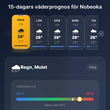
15-dagars väderprognos för Nobeoka
IDAG
LÖR
SÖN
MÅN
TIS
7/8
8/8
9/8
10/8
11/8
🌧️
🌧️
🌧️
🌧️
☁️
‹
›
28°
28°
28°
28°
28°
27°
27°
27°
26°
26°
🌧️
Regn, Mulet
Idag
TEMPERATUR
27°C
28°C
Känns som 33°C