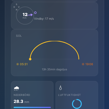
S
O
V
N
O
12
m/s
Vindby: 17 m/s
SOL
☼ 05:31
☼ 19:06
13h 35min dagsljus
🌧️
💧
NEDERBÖRD
LUFTFUKTIGHET
28.3
mm