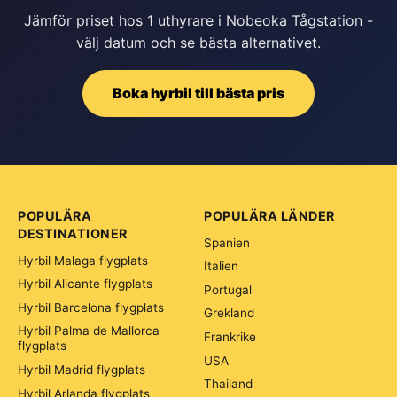
Jämför priset hos 1 uthyrare i Nobeoka Tågstation -
välj datum och se bästa alternativet.
Boka hyrbil till bästa pris
POPULÄRA
POPULÄRA LÄNDER
DESTINATIONER
Spanien
Hyrbil Malaga flygplats
Italien
Hyrbil Alicante flygplats
Portugal
Hyrbil Barcelona flygplats
Grekland
Hyrbil Palma de Mallorca
Frankrike
flygplats
USA
Hyrbil Madrid flygplats
Thailand
Hyrbil Arlanda flygplats