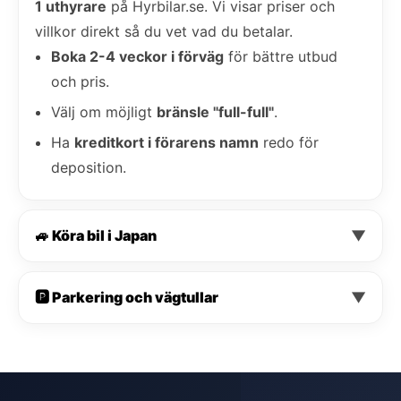
1 uthyrare
på Hyrbilar.se. Vi visar priser och
villkor direkt så du vet vad du betalar.
Boka 2-4 veckor i förväg
för bättre utbud
och pris.
Välj om möjligt
bränsle "full-full"
.
Ha
kreditkort i förarens namn
redo för
deposition.
🚙 Köra bil i Japan
▼
🅿️ Parkering och vägtullar
▼