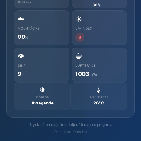
100% risk
88%
☁️
☀️
MOLNTÄCKE
UV-INDEX
99
8
%
👁️
🔵
SIKT
LUFTTRYCK
9
1003
km
hPa
🌘
🌡️
MÅNFAS
DAGGPUNKT
Avtagande
26°C
Tryck på en dag för detaljer. 15 dagars prognos.
Data: Visual Crossing