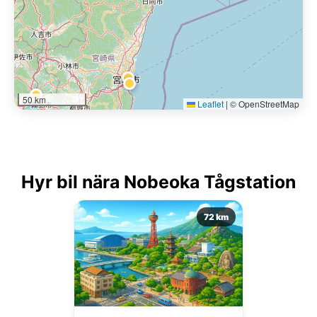
50 km
Leaflet
|
© OpenStreetMap
Hyr bil nära Nobeoka Tågstation
72 km