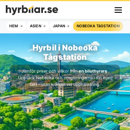
HEM
ASIEN
JAPAN
NOBEOKA TåGSTATION
Hyrbil i Nobeoka
Tågstation
Jämför priser och villkor från
en biluthyrare
.
Upptäck Nobeoka och omgivningarna i din egen
takt - utan krångel vid upphämtning.