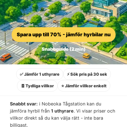
Spara upp till 70% - jämför hyrbilar nu
Snabbguide (2 min)
✅ Jämför 1 uthyrare
⚡ Sök pris på 30 sek
🧾 Tydliga villkor
⭐ Jämför villkor enkelt
Snabbt svar:
i Nobeoka Tågstation kan du
jämföra hyrbil från
1 uthyrare
. Vi visar priser och
villkor direkt så du kan välja rätt - inte bara
billigast.