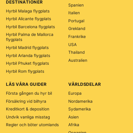
DESTINATIONER
Spanien
Hyrbil Malaga flygplats
Italien
Hyrbil Alicante flygplats
Portugal
Hyrbil Barcelona flygplats
Grekland
Hyrbil Palma de Mallorca
Frankrike
flygplats
USA
Hyrbil Madrid flygplats
Thailand
Hyrbil Arlanda flygplats
Australien
Hyrbil Phuket flygplats
Hyrbil Rom flygplats
LÄS VÅRA GUIDER
VÄRLDSDELAR
Första gången du hyr bil
Europa
Försäkring vid bilhyra
Nordamerika
Kreditkort & deposition
Sydamerika
Undvik vanliga misstag
Asien
Regler och böter utomlands
Afrika
Oceanien