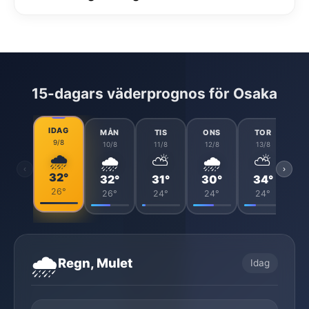
15-dagars väderprognos för Osaka
IDAG
MÅN
TIS
ONS
TOR
9/8
10/8
11/8
12/8
13/8
🌧️
🌧️
⛅
🌧️
⛅
‹
›
32°
32°
31°
30°
34°
26°
26°
24°
24°
24°
🌧️
Regn, Mulet
Idag