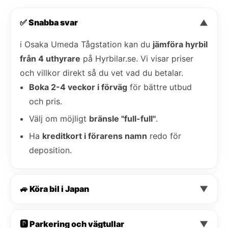
✅ Snabba svar
▼
i Osaka Umeda Tågstation kan du
jämföra hyrbil
från 4 uthyrare
på Hyrbilar.se. Vi visar priser
och villkor direkt så du vet vad du betalar.
Boka 2-4 veckor i förväg
för bättre utbud
och pris.
Välj om möjligt
bränsle "full-full"
.
Ha
kreditkort i förarens namn
redo för
deposition.
🚙 Köra bil i Japan
▼
🅿️ Parkering och vägtullar
▼