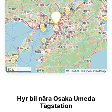
50 km
Leaflet
|
© OpenStreetMap
Hyr bil nära Osaka Umeda
Tågstation