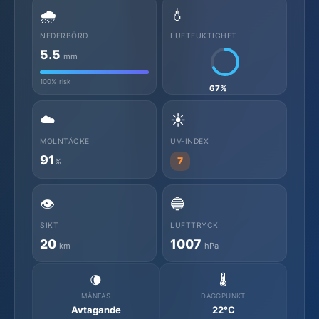
🌧️
💧
NEDERBÖRD
LUFTFUKTIGHET
5.5
mm
100% risk
67%
☁️
☀️
MOLNTÄCKE
UV-INDEX
91
7
%
👁️
🔵
SIKT
LUFTTRYCK
20
1007
km
hPa
🌘
🌡️
MÅNFAS
DAGGPUNKT
Avtagande
22°C