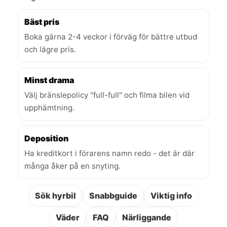
Bäst pris
Boka gärna 2-4 veckor i förväg för bättre utbud
och lägre pris.
Minst drama
Välj bränslepolicy "full-full" och filma bilen vid
upphämtning.
Deposition
Ha kreditkort i förarens namn redo - det är där
många åker på en snyting.
Sök hyrbil
Snabbguide
Viktig info
Väder
FAQ
Närliggande