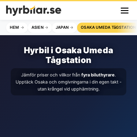
HEM
ASIEN
JAPAN
OSAKA UMEDA TåGSTATION
Hyrbil i Osaka Umeda
Tågstation
Jämför priser och villkor från
fyra biluthyrare
.
Upptäck Osaka och omgivningarna i din egen takt -
utan krångel vid upphämtning.