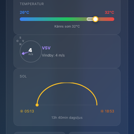
TEMPERATUR
26°C
32°C
Känns som 32°C
S
O
V
N
VSV
4
m/s
Vindby: 4 m/s
SOL
☼ 05:13
☼ 18:53
13h 40min dagsljus