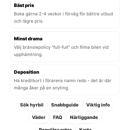
Bäst pris
Boka gärna 2-4 veckor i förväg för bättre utbud
och lägre pris.
Minst drama
Välj bränslepolicy "full-full" och filma bilen vid
upphämtning.
Deposition
Ha kreditkort i förarens namn redo - det är där
många åker på en snyting.
Sök hyrbil
Snabbguide
Viktig info
Väder
FAQ
Närliggande
Populära orter
Karta