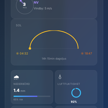
NV
3
m/s
Vindby: 5 m/s
SOL
☼ 04:32
☼ 18:47
14h 15min dagsljus
🌧️
💧
NEDERBÖRD
LUFTFUKTIGHET
1.4
mm
65% risk
92%