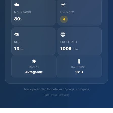
☁️
☀️
MOLNTÄCKE
UV-INDEX
89
4
%
👁️
🔵
SIKT
LUFTTRYCK
13
1009
km
hPa
🌘
🌡️
MÅNFAS
DAGGPUNKT
Avtagande
18°C
Tryck på en dag för detaljer. 15 dagars prognos.
Data: Visual Crossing