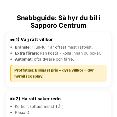
Snabbguide: Så hyr du bil i
Sapporo Centrum
🚗 1) Välj rätt villkor
Bränsle:
"Full-full" är oftast mest rättvist.
Extra förare:
kan kosta - kolla innan du bokar.
Automat:
ofta dyrare och färre.
Proffstips: Billigast pris + dyra villkor = dyr
hyrbil i cosplay.
🪪 2) Ha rätt saker redo
Körkort (oftast minst 1 år)
Pass/ID