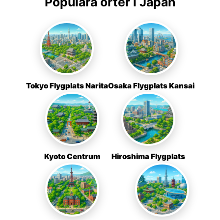
Populära orter i Japan
Tokyo Flygplats Narita
Osaka Flygplats Kansai
Kyoto Centrum
Hiroshima Flygplats