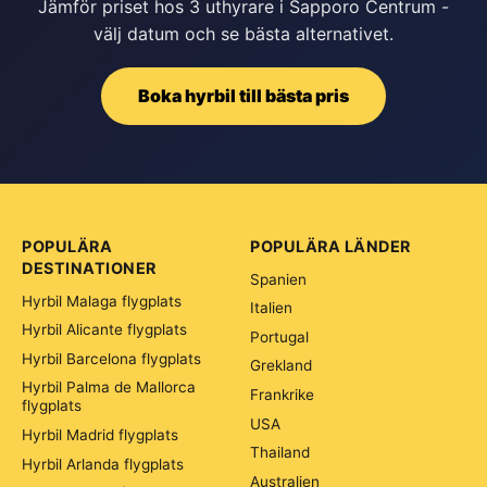
Jämför priset hos 3 uthyrare i Sapporo Centrum -
välj datum och se bästa alternativet.
Boka hyrbil till bästa pris
POPULÄRA
POPULÄRA LÄNDER
DESTINATIONER
Spanien
Hyrbil Malaga flygplats
Italien
Hyrbil Alicante flygplats
Portugal
Hyrbil Barcelona flygplats
Grekland
Hyrbil Palma de Mallorca
Frankrike
flygplats
USA
Hyrbil Madrid flygplats
Thailand
Hyrbil Arlanda flygplats
Australien