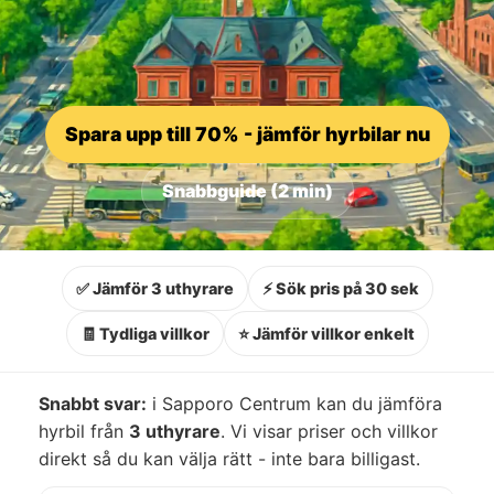
Spara upp till 70% - jämför hyrbilar nu
Snabbguide (2 min)
✅ Jämför 3 uthyrare
⚡ Sök pris på 30 sek
🧾 Tydliga villkor
⭐ Jämför villkor enkelt
Snabbt svar:
i Sapporo Centrum kan du jämföra
hyrbil från
3 uthyrare
. Vi visar priser och villkor
direkt så du kan välja rätt - inte bara billigast.