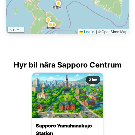
50 km
Leaflet
|
© OpenStreetMap
Hyr bil nära Sapporo Centrum
2 km
Sapporo Yamahanakujo
Station