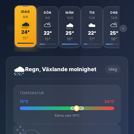
IDAG
SÖN
MÅN
TIS
ONS
8/8
9/8
10/8
11/8
12/8
🌧️
⛅
🌧️
☁️
⛅
‹
›
24°
22°
25°
22°
25°
15°
15°
16°
17°
18°
🌧️
Regn, Växlande molnighet
Idag
TEMPERATUR
15°C
24°C
Känns som 19°C
S
O
V
N