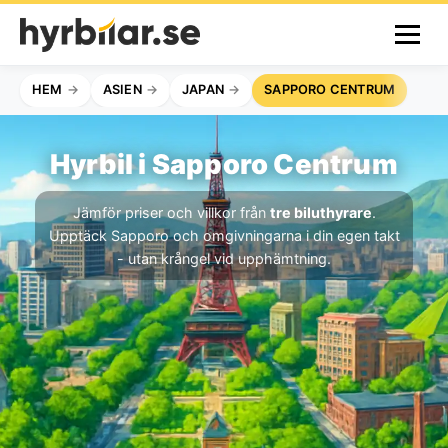
HEM
ASIEN
JAPAN
SAPPORO CENTRUM
Hyrbil i Sapporo Centrum
Jämför priser och villkor från
tre biluthyrare
.
Upptäck Sapporo och omgivningarna i din egen takt
- utan krångel vid upphämtning.