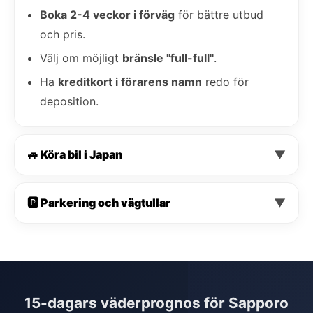
Boka 2-4 veckor i förväg
för bättre utbud
och pris.
Välj om möjligt
bränsle "full-full"
.
Ha
kreditkort i förarens namn
redo för
deposition.
🚙 Köra bil i Japan
▼
🅿️ Parkering och vägtullar
▼
15-dagars väderprognos för Sapporo