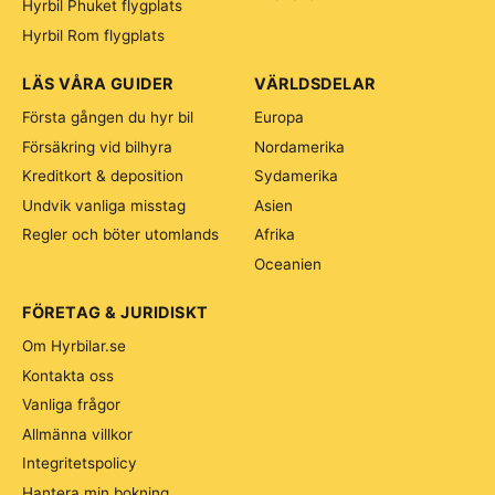
Hyrbil Phuket flygplats
Hyrbil Rom flygplats
LÄS VÅRA GUIDER
VÄRLDSDELAR
Första gången du hyr bil
Europa
Försäkring vid bilhyra
Nordamerika
Kreditkort & deposition
Sydamerika
Undvik vanliga misstag
Asien
Regler och böter utomlands
Afrika
Oceanien
FÖRETAG & JURIDISKT
Om Hyrbilar.se
Kontakta oss
Vanliga frågor
Allmänna villkor
Integritetspolicy
Hantera min bokning