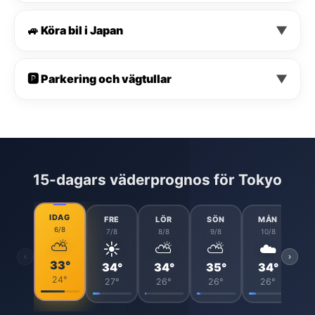
🚙 Köra bil i Japan
▼
🅿️ Parkering och vägtullar
▼
15-dagars väderprognos för Tokyo
IDAG
FRE
LÖR
SÖN
MÅN
6/8
7/8
8/8
9/8
10/8
⛅
☀️
⛅
⛅
☁️
‹
›
33°
34°
34°
35°
34°
24°
27°
26°
26°
26°