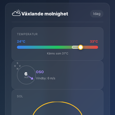
⛅
Växlande molnighet
Idag
TEMPERATUR
24°C
33°C
Känns som 31°C
S
O
V
N
OSO
6
m/s
Vindby: 6 m/s
SOL