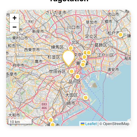
+
−
10 km
Leaflet
|
© OpenStreetMap