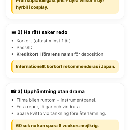
Proffstips: Billigast pris + dyra villkor = dyr
hyrbil i cosplay.
🪪 2) Ha rätt saker redo
Körkort (oftast minst 1 år)
Pass/ID
Kreditkort i förarens namn
för deposition
Internationellt körkort rekommenderas i Japan.
📸 3) Upphämtning utan drama
Filma bilen runtom + instrumentpanel.
Fota repor, fälgar och vindruta.
Spara kvitto vid tankning före återlämning.
60 sek nu kan spara 6 veckors mejlkrig.