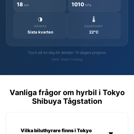
18
1010
km
hPa
🌗
🌡️
MÅNFAS
DAGGPUNKT
Sista kvarten
22°C
Tryck på en dag för detaljer. 15 dagars prognos.
Data: Visual Crossing
Vanliga frågor om hyrbil i Tokyo
Shibuya Tågstation
Vilka biluthyrare finns i Tokyo