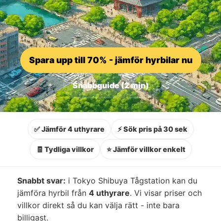
Spara upp till 70% - jämför hyrbilar nu
Snabbguide (2 min)
✅ Jämför 4 uthyrare
⚡ Sök pris på 30 sek
🧾 Tydliga villkor
⭐ Jämför villkor enkelt
Snabbt svar:
i Tokyo Shibuya Tågstation kan du
jämföra hyrbil från
4 uthyrare
. Vi visar priser och
villkor direkt så du kan välja rätt - inte bara
billigast.