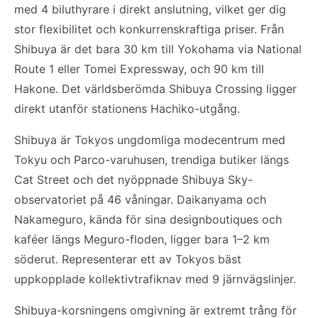
med 4 biluthyrare i direkt anslutning, vilket ger dig
stor flexibilitet och konkurrenskraftiga priser. Från
Shibuya är det bara 30 km till Yokohama via National
Route 1 eller Tomei Expressway, och 90 km till
Hakone. Det världsberömda Shibuya Crossing ligger
direkt utanför stationens Hachiko-utgång.
Shibuya är Tokyos ungdomliga modecentrum med
Tokyu och Parco-varuhusen, trendiga butiker längs
Cat Street och det nyöppnade Shibuya Sky-
observatoriet på 46 våningar. Daikanyama och
Nakameguro, kända för sina designboutiques och
kaféer längs Meguro-floden, ligger bara 1–2 km
söderut. Representerar ett av Tokyos bäst
uppkopplade kollektivtrafiknav med 9 järnvägslinjer.
Shibuya-korsningens omgivning är extremt trång för