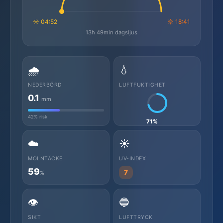
☼ 04:52
☼ 18:41
13h 49min dagsljus
🌧️
💧
NEDERBÖRD
LUFTFUKTIGHET
0.1
mm
42% risk
71%
☁️
☀️
MOLNTÄCKE
UV-INDEX
59
7
%
👁️
🔵
SIKT
LUFTTRYCK