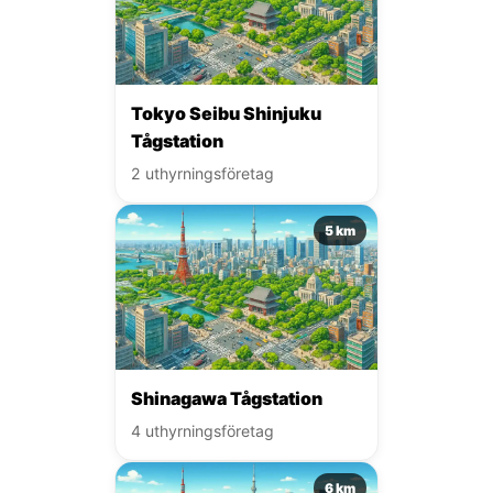
Tokyo Seibu Shinjuku
Tågstation
2 uthyrningsföretag
5 km
Shinagawa Tågstation
4 uthyrningsföretag
6 km