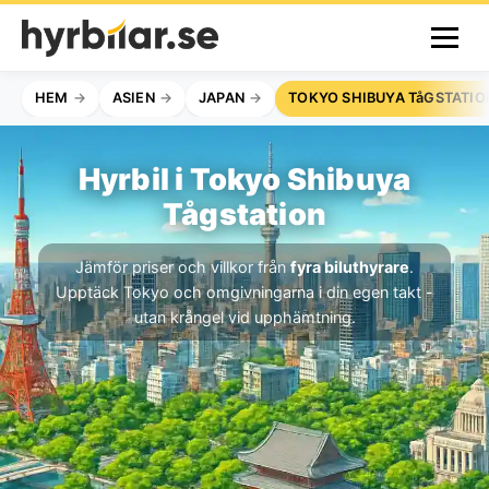
HEM
ASIEN
JAPAN
TOKYO SHIBUYA TåGSTATIO
Hyrbil i Tokyo Shibuya
Tågstation
Jämför priser och villkor från
fyra biluthyrare
.
Upptäck Tokyo och omgivningarna i din egen takt -
utan krångel vid upphämtning.