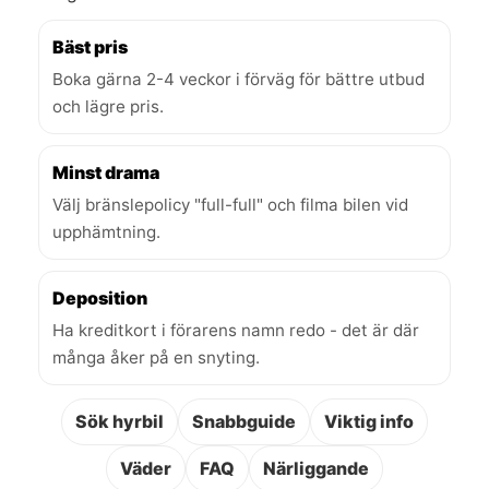
Bäst pris
Boka gärna 2-4 veckor i förväg för bättre utbud
och lägre pris.
Minst drama
Välj bränslepolicy "full-full" och filma bilen vid
upphämtning.
Deposition
Ha kreditkort i förarens namn redo - det är där
många åker på en snyting.
Sök hyrbil
Snabbguide
Viktig info
Väder
FAQ
Närliggande