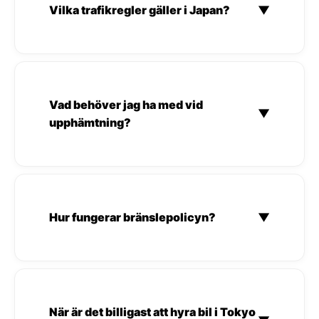
Vilka trafikregler gäller i Japan?
▼
Vad behöver jag ha med vid
▼
upphämtning?
Hur fungerar bränslepolicyn?
▼
När är det billigast att hyra bil i Tokyo