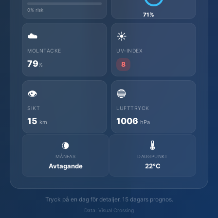
0% risk
71%
☁️
☀️
MOLNTÄCKE
UV-INDEX
79
8
%
👁️
🔵
SIKT
LUFTTRYCK
15
1006
km
hPa
🌘
🌡️
MÅNFAS
DAGGPUNKT
Avtagande
22°C
Tryck på en dag för detaljer. 15 dagars prognos.
Data: Visual Crossing