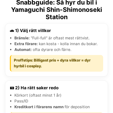
Snabbguide: Så hyr du bil i
Yamaguchi Shin-Shimonoseki
Station
🚗 1) Välj rätt villkor
Bränsle:
"Full-full" är oftast mest rättvist.
Extra förare:
kan kosta - kolla innan du bokar.
Automat:
ofta dyrare och färre.
Proffstips: Billigast pris + dyra villkor = dyr
hyrbil i cosplay.
🪪 2) Ha rätt saker redo
Körkort (oftast minst 1 år)
Pass/ID
Kreditkort i förarens namn
för deposition