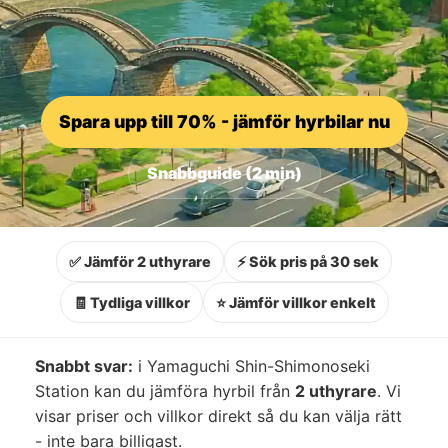
Spara upp till 70% - jämför hyrbilar nu
Snabbguide (2 min)
✅ Jämför 2 uthyrare
⚡ Sök pris på 30 sek
🧾 Tydliga villkor
⭐ Jämför villkor enkelt
Snabbt svar:
i Yamaguchi Shin-Shimonoseki
Station kan du jämföra hyrbil från
2 uthyrare
. Vi
visar priser och villkor direkt så du kan välja rätt
- inte bara billigast.