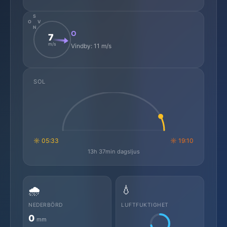
S
O
V
N
O
7
m/s
Vindby: 11 m/s
SOL
☼ 05:33
☼ 19:10
13h 37min dagsljus
🌧️
💧
NEDERBÖRD
LUFTFUKTIGHET
0
mm