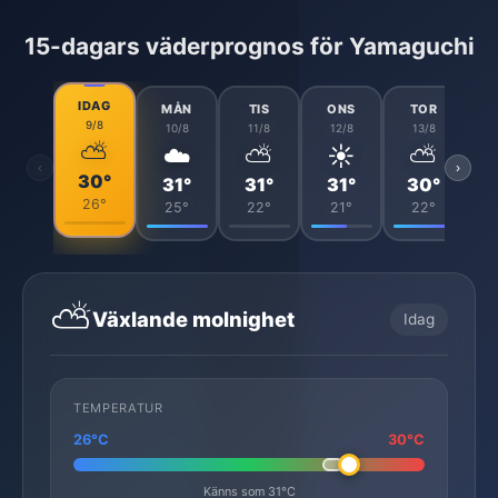
15-dagars väderprognos för Yamaguchi
IDAG
MÅN
TIS
ONS
TOR
9/8
10/8
11/8
12/8
13/8
⛅
☁️
⛅
☀️
⛅
‹
›
30°
31°
31°
31°
30°
26°
25°
22°
21°
22°
⛅
Växlande molnighet
Idag
TEMPERATUR
26°C
30°C
Känns som 31°C