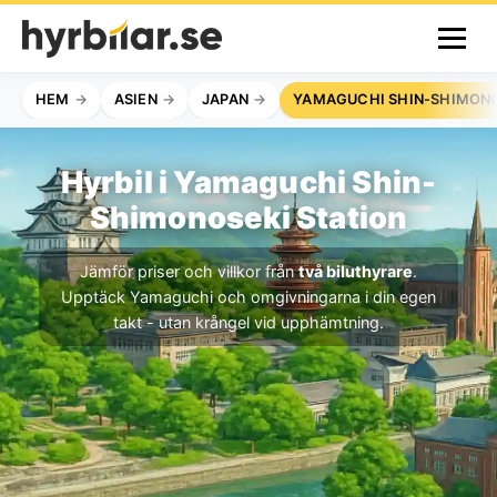
HEM
ASIEN
JAPAN
YAMAGUCHI SHIN-SHIMONO
Hyrbil i Yamaguchi Shin-
Shimonoseki Station
Jämför priser och villkor från
två biluthyrare
.
Upptäck Yamaguchi och omgivningarna i din egen
takt - utan krångel vid upphämtning.