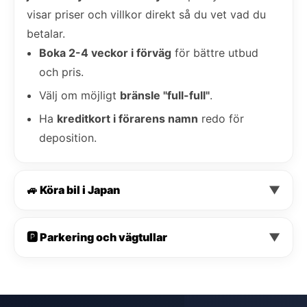
visar priser och villkor direkt så du vet vad du
betalar.
Boka 2-4 veckor i förväg
för bättre utbud
och pris.
Välj om möjligt
bränsle "full-full"
.
Ha
kreditkort i förarens namn
redo för
deposition.
🚙 Köra bil i Japan
▼
🅿️ Parkering och vägtullar
▼