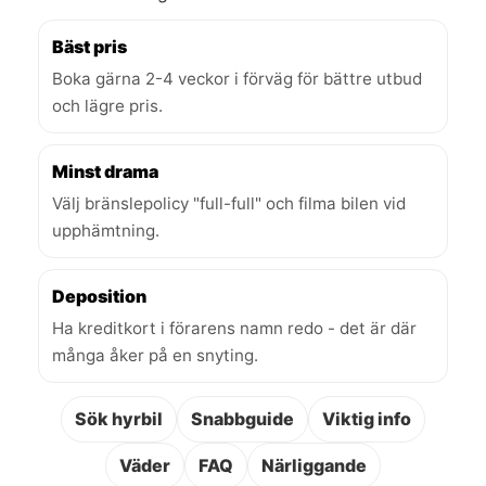
Bäst pris
Boka gärna 2-4 veckor i förväg för bättre utbud
och lägre pris.
Minst drama
Välj bränslepolicy "full-full" och filma bilen vid
upphämtning.
Deposition
Ha kreditkort i förarens namn redo - det är där
många åker på en snyting.
Sök hyrbil
Snabbguide
Viktig info
Väder
FAQ
Närliggande