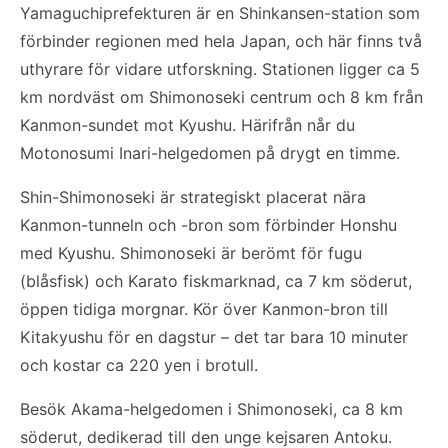
Yamaguchiprefekturen är en Shinkansen-station som
förbinder regionen med hela Japan, och här finns två
uthyrare för vidare utforskning. Stationen ligger ca 5
km nordväst om Shimonoseki centrum och 8 km från
Kanmon-sundet mot Kyushu. Härifrån når du
Motonosumi Inari-helgedomen på drygt en timme.
Shin-Shimonoseki är strategiskt placerat nära
Kanmon-tunneln och -bron som förbinder Honshu
med Kyushu. Shimonoseki är berömt för fugu
(blåsfisk) och Karato fiskmarknad, ca 7 km söderut,
öppen tidiga morgnar. Kör över Kanmon-bron till
Kitakyushu för en dagstur – det tar bara 10 minuter
och kostar ca 220 yen i brotull.
Besök Akama-helgedomen i Shimonoseki, ca 8 km
söderut, dedikerad till den unge kejsaren Antoku.