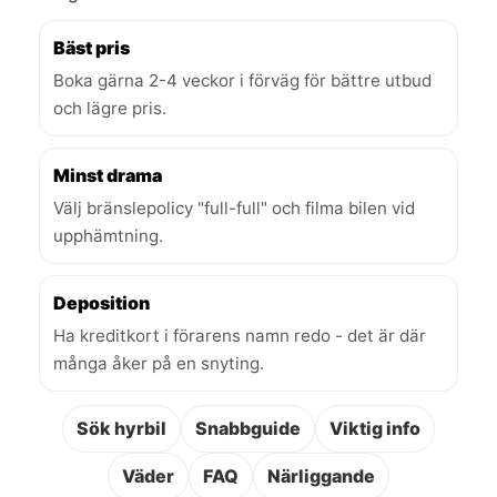
Bäst pris
Boka gärna 2-4 veckor i förväg för bättre utbud
och lägre pris.
Minst drama
Välj bränslepolicy "full-full" och filma bilen vid
upphämtning.
Deposition
Ha kreditkort i förarens namn redo - det är där
många åker på en snyting.
Sök hyrbil
Snabbguide
Viktig info
Väder
FAQ
Närliggande