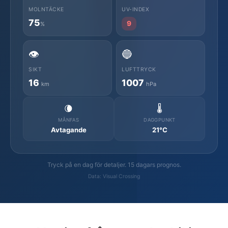
MOLNTÄCKE
UV-INDEX
75
9
%
👁️
🔵
SIKT
LUFTTRYCK
16
1007
km
hPa
🌘
🌡️
MÅNFAS
DAGGPUNKT
Avtagande
21°C
Tryck på en dag för detaljer. 15 dagars prognos.
Data: Visual Crossing