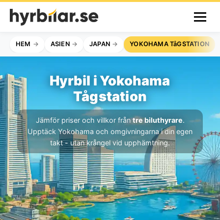
HEM
ASIEN
JAPAN
YOKOHAMA TåGSTATION
Hyrbil i Yokohama
Tågstation
Jämför priser och villkor från
tre biluthyrare
.
Upptäck Yokohama och omgivningarna i din egen
takt - utan krångel vid upphämtning.