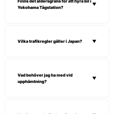
Finns det åldersgräns för att hyra bil i
▼
Yokohama Tågstation?
Vilka trafikregler gäller i Japan?
▼
Vad behöver jag ha med vid
▼
upphämtning?