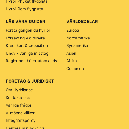
Hyrbil Phuket flygplats
Hyrbil Rom flygplats
LÄS VÅRA GUIDER
VÄRLDSDELAR
Första gången du hyr bil
Europa
Försäkring vid bilhyra
Nordamerika
Kreditkort & deposition
Sydamerika
Undvik vanliga misstag
Asien
Regler och böter utomlands
Afrika
Oceanien
FÖRETAG & JURIDISKT
Om Hyrbilar.se
Kontakta oss
Vanliga frågor
Allmänna villkor
Integritetspolicy
Hantera min bokning