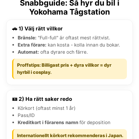
Snabbguide: Så hyr du bil i
Yokohama Tågstation
🚗 1) Välj rätt villkor
Bränsle:
"Full-full" är oftast mest rättvist.
Extra förare:
kan kosta - kolla innan du bokar.
Automat:
ofta dyrare och färre.
Proffstips: Billigast pris + dyra villkor = dyr
hyrbil i cosplay.
🪪 2) Ha rätt saker redo
Körkort (oftast minst 1 år)
Pass/ID
Kreditkort i förarens namn
för deposition
Internationellt körkort rekommenderas i Japan.