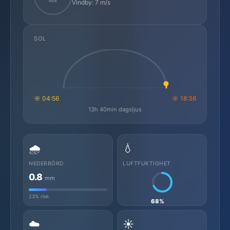
m/s
Vindby: 7 m/s
SOL
☼ 04:56
☼ 18:36
13h 40min dagsljus
🌧️
💧
NEDERBÖRD
LUFTFUKTIGHET
0.8
mm
23% risk
68%
☁️
☀️