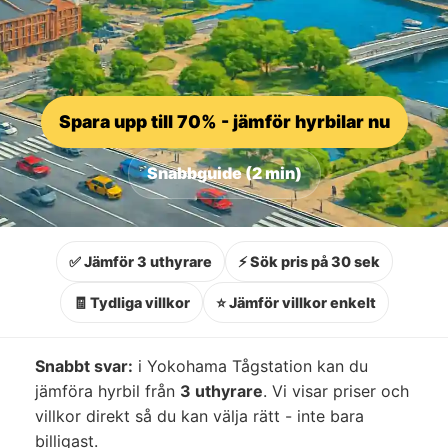
Spara upp till 70% - jämför hyrbilar nu
Snabbguide (2 min)
✅ Jämför 3 uthyrare
⚡ Sök pris på 30 sek
🧾 Tydliga villkor
⭐ Jämför villkor enkelt
Snabbt svar:
i Yokohama Tågstation kan du
jämföra hyrbil från
3 uthyrare
. Vi visar priser och
villkor direkt så du kan välja rätt - inte bara
billigast.