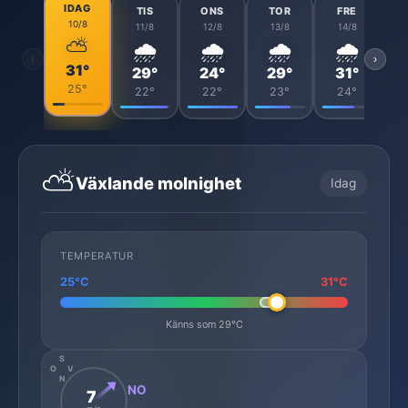
IDAG
TIS
ONS
TOR
FRE
10/8
11/8
12/8
13/8
14/8
⛅
🌧️
🌧️
🌧️
🌧️
‹
›
31°
29°
24°
29°
31°
25°
22°
22°
23°
24°
⛅
Växlande molnighet
Idag
TEMPERATUR
25°C
31°C
Känns som 29°C
S
O
V
N
NO
7