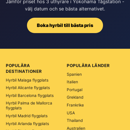
Jämför priset hos 3 uthyrare i Yokohama Tågstation -
välj datum och se bästa alternativet.
Boka hyrbil till bästa pris
POPULÄRA
POPULÄRA LÄNDER
DESTINATIONER
Spanien
Hyrbil Malaga flygplats
Italien
Hyrbil Alicante flygplats
Portugal
Hyrbil Barcelona flygplats
Grekland
Hyrbil Palma de Mallorca
Frankrike
flygplats
USA
Hyrbil Madrid flygplats
Thailand
Hyrbil Arlanda flygplats
Australien