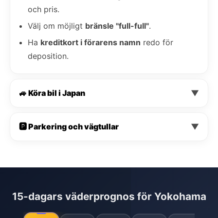
och pris.
Välj om möjligt
bränsle "full-full"
.
Ha
kreditkort i förarens namn
redo för
deposition.
🚙 Köra bil i Japan
▼
🅿️ Parkering och vägtullar
▼
15-dagars väderprognos för Yokohama