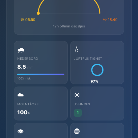
☼ 05:50
☼ 18:40
12h 50min dagsljus
🌧️
💧
NEDERBÖRD
LUFTFUKTIGHET
8.5
mm
100% risk
97%
☁️
☀️
MOLNTÄCKE
UV-INDEX
100
1
%
👁️
🔵