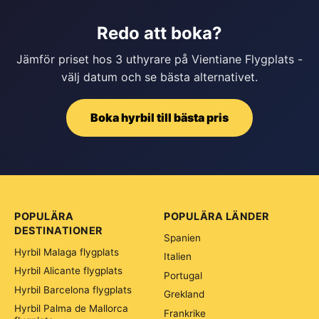
Redo att boka?
Jämför priset hos 3 uthyrare på Vientiane Flygplats -
välj datum och se bästa alternativet.
Boka hyrbil till bästa pris
POPULÄRA
POPULÄRA LÄNDER
DESTINATIONER
Spanien
Hyrbil Malaga flygplats
Italien
Hyrbil Alicante flygplats
Portugal
Hyrbil Barcelona flygplats
Grekland
Hyrbil Palma de Mallorca
Frankrike