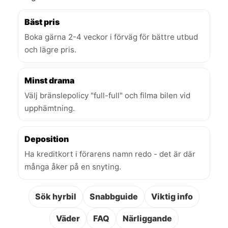
Bäst pris
Boka gärna 2-4 veckor i förväg för bättre utbud
och lägre pris.
Minst drama
Välj bränslepolicy "full-full" och filma bilen vid
upphämtning.
Deposition
Ha kreditkort i förarens namn redo - det är där
många åker på en snyting.
Sök hyrbil
Snabbguide
Viktig info
Väder
FAQ
Närliggande