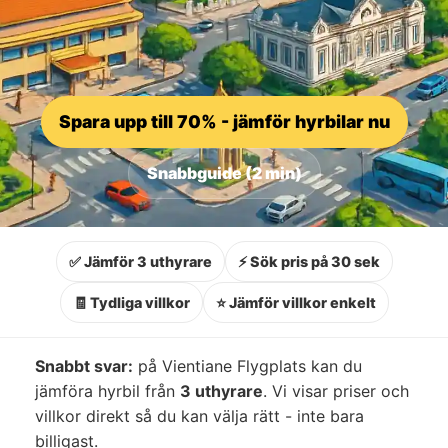
Spara upp till 70% - jämför hyrbilar nu
Snabbguide (2 min)
✅ Jämför 3 uthyrare
⚡ Sök pris på 30 sek
🧾 Tydliga villkor
⭐ Jämför villkor enkelt
Snabbt svar:
på Vientiane Flygplats kan du
jämföra hyrbil från
3 uthyrare
. Vi visar priser och
villkor direkt så du kan välja rätt - inte bara
billigast.