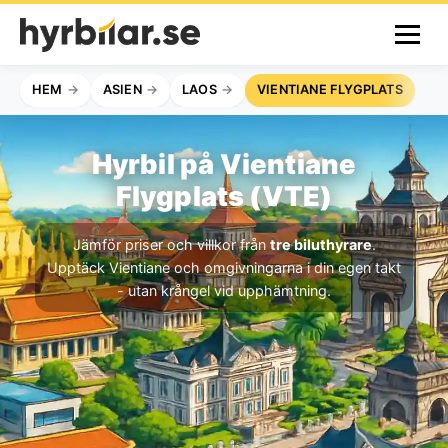
HEM
ASIEN
LAOS
VIENTIANE FLYGPLATS
Hyrbil på Vientiane
Flygplats (VTE)
Jämför priser och villkor från
tre biluthyrare
.
Upptäck Vientiane och omgivningarna i din egen takt
- utan krångel vid upphämtning.