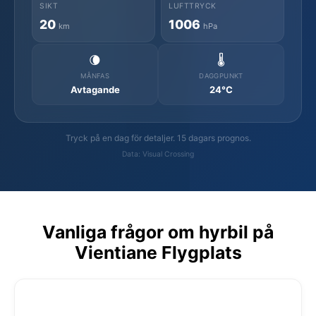
SIKT
LUFTTRYCK
20
1006
km
hPa
🌘
🌡️
MÅNFAS
DAGGPUNKT
Avtagande
24°C
Tryck på en dag för detaljer. 15 dagars prognos.
Data: Visual Crossing
Vanliga frågor om hyrbil på
Vientiane Flygplats