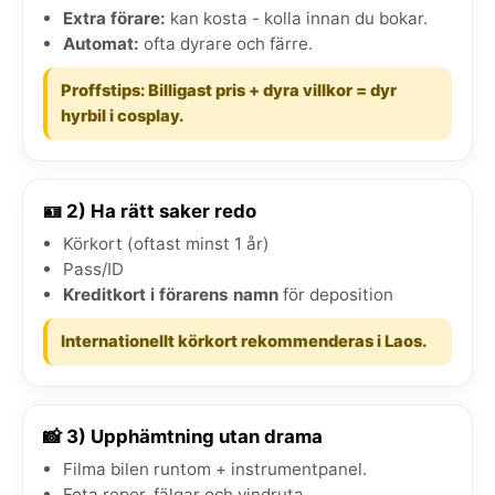
Extra förare:
kan kosta - kolla innan du bokar.
Automat:
ofta dyrare och färre.
Proffstips: Billigast pris + dyra villkor = dyr
hyrbil i cosplay.
🪪 2) Ha rätt saker redo
Körkort (oftast minst 1 år)
Pass/ID
Kreditkort i förarens namn
för deposition
Internationellt körkort rekommenderas i Laos.
📸 3) Upphämtning utan drama
Filma bilen runtom + instrumentpanel.
Fota repor, fälgar och vindruta.