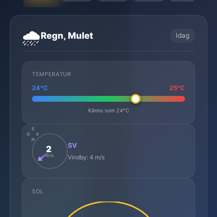
🌧️
Regn, Mulet
Idag
TEMPERATUR
24°C
25°C
Känns som 24°C
S
O
V
N
SV
2
m/s
Vindby: 4 m/s
SOL