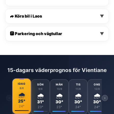
🚙 Köra bil i Laos
▼
🅿️ Parkering och vägtullar
▼
15-dagars väderprognos för Vientiane
IDAG
SÖN
MÅN
TIS
ONS
8/8
9/8
10/8
11/8
12/8
🌧️
🌧️
🌧️
🌧️
🌧️
‹
›
25°
31°
30°
30°
30°
24°
23°
23°
24°
24°