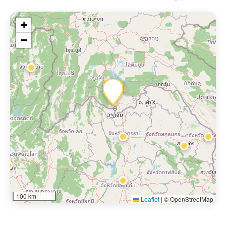
+
−
100 km
Leaflet
|
© OpenStreetMap