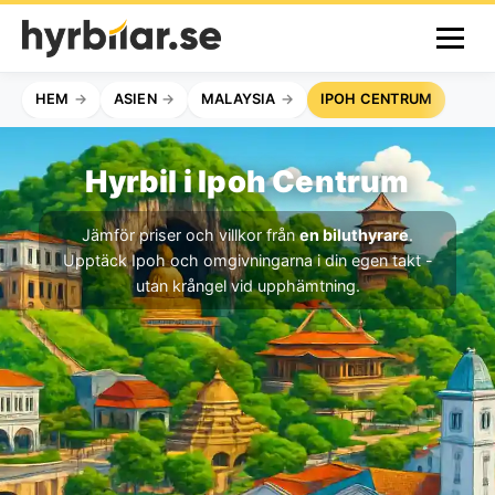
HEM
ASIEN
MALAYSIA
IPOH CENTRUM
Hyrbil i Ipoh Centrum
Jämför priser och villkor från
en biluthyrare
.
Upptäck Ipoh och omgivningarna i din egen takt -
utan krångel vid upphämtning.