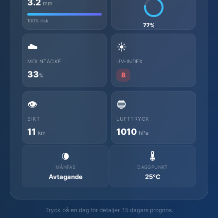
3.2
mm
100% risk
77%
☁️
☀️
MOLNTÄCKE
UV-INDEX
33
8
%
👁️
🔵
SIKT
LUFTTRYCK
11
1010
km
hPa
🌘
🌡️
MÅNFAS
DAGGPUNKT
Avtagande
25°C
Tryck på en dag för detaljer. 15 dagars prognos.