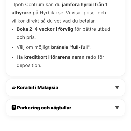
i Ipoh Centrum kan du
jämföra hyrbil från 1
uthyrare
på Hyrbilar.se. Vi visar priser och
villkor direkt så du vet vad du betalar.
Boka 2-4 veckor i förväg
för bättre utbud
och pris.
Välj om möjligt
bränsle "full-full"
.
Ha
kreditkort i förarens namn
redo för
deposition.
🚙 Köra bil i Malaysia
▼
🅿️ Parkering och vägtullar
▼