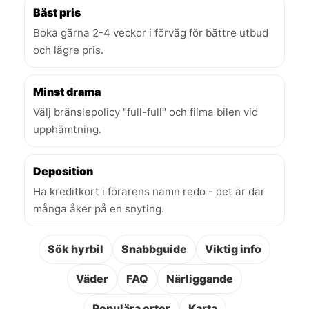
Bäst pris
Boka gärna 2-4 veckor i förväg för bättre utbud
och lägre pris.
Minst drama
Välj bränslepolicy "full-full" och filma bilen vid
upphämtning.
Deposition
Ha kreditkort i förarens namn redo - det är där
många åker på en snyting.
Sök hyrbil
Snabbguide
Viktig info
Väder
FAQ
Närliggande
Populära orter
Karta