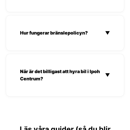
Hur fungerar bränslepolicyn?
▼
När är det billigast att hyra bil i Ipoh
▼
Centrum?
Läs våra guider (så du blir