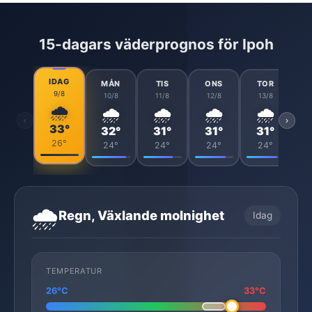
15-dagars väderprognos för Ipoh
IDAG
MÅN
TIS
ONS
TOR
9/8
10/8
11/8
12/8
13/8
🌧️
🌧️
🌧️
🌧️
🌧️
‹
›
33°
32°
31°
31°
31°
26°
24°
24°
24°
24°
🌧️
Regn, Växlande molnighet
Idag
TEMPERATUR
26°C
33°C