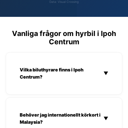
Data: Visual Crossing
Vanliga frågor om hyrbil i Ipoh
Centrum
Vilka biluthyrare finns i Ipoh
▼
Centrum?
Behöver jag internationellt körkort i
▼
Malaysia?