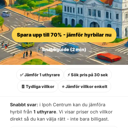
Spara upp till 70% - jämför hyrbilar nu
Snabbguide (2 min)
✅ Jämför 1 uthyrare
⚡ Sök pris på 30 sek
🧾 Tydliga villkor
⭐ Jämför villkor enkelt
Snabbt svar:
i Ipoh Centrum kan du jämföra
hyrbil från
1 uthyrare
. Vi visar priser och villkor
direkt så du kan välja rätt - inte bara billigast.