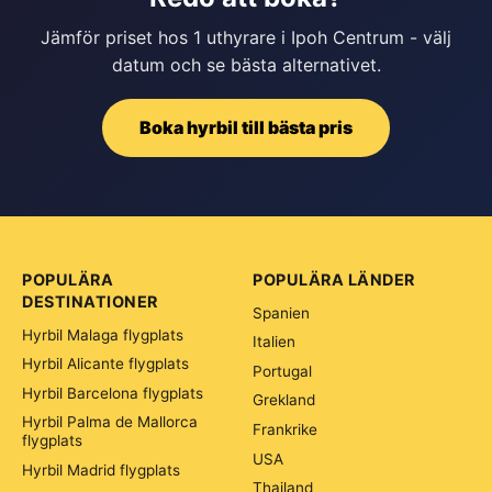
Jämför priset hos 1 uthyrare i Ipoh Centrum - välj
datum och se bästa alternativet.
Boka hyrbil till bästa pris
POPULÄRA
POPULÄRA LÄNDER
DESTINATIONER
Spanien
Hyrbil Malaga flygplats
Italien
Hyrbil Alicante flygplats
Portugal
Hyrbil Barcelona flygplats
Grekland
Hyrbil Palma de Mallorca
Frankrike
flygplats
USA
Hyrbil Madrid flygplats
Thailand