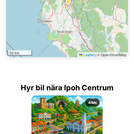
50 km
Leaflet
|
© OpenStreetMap
Hyr bil nära Ipoh Centrum
4 km