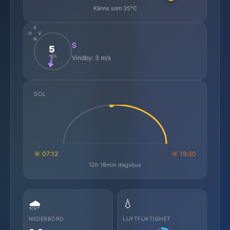
Känns som 35°C
S
O
V
N
S
5
m/s
Vindby: 3 m/s
SOL
☼ 07:12
☼ 19:30
12h 18min dagsljus
🌧️
💧
NEDERBÖRD
LUFTFUKTIGHET