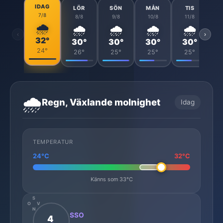
IDAG
LÖR
SÖN
MÅN
TIS
7/8
8/8
9/8
10/8
11/8
🌧️
🌧️
🌧️
🌧️
🌧️
‹
›
32°
30°
30°
30°
30°
24°
26°
25°
25°
25°
🌧️
Regn, Växlande molnighet
Idag
TEMPERATUR
24°C
32°C
Känns som 33°C
S
O
V
N
SSO
4