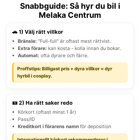
Snabbguide: Så hyr du bil i
Melaka Centrum
🚗 1) Välj rätt villkor
Bränsle:
"Full-full" är oftast mest rättvist.
Extra förare:
kan kosta - kolla innan du bokar.
Automat:
ofta dyrare och färre.
Proffstips: Billigast pris + dyra villkor = dyr
hyrbil i cosplay.
🪪 2) Ha rätt saker redo
Körkort (oftast minst 1 år)
Pass/ID
Kreditkort i förarens namn
för deposition
Internationellt körkort rekommenderas i