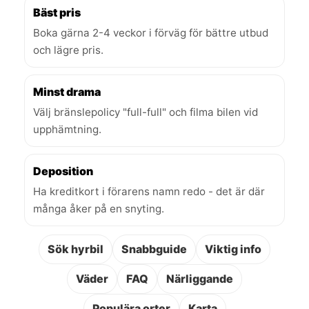
Bäst pris
Boka gärna 2-4 veckor i förväg för bättre utbud
och lägre pris.
Minst drama
Välj bränslepolicy "full-full" och filma bilen vid
upphämtning.
Deposition
Ha kreditkort i förarens namn redo - det är där
många åker på en snyting.
Sök hyrbil
Snabbguide
Viktig info
Väder
FAQ
Närliggande
Populära orter
Karta