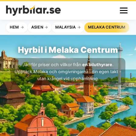
HEM
ASIEN
MALAYSIA
MELAKA CENTRUM
Hyrbil i Melaka Centrum
Jämför priser och villkor från
en biluthyrare
.
Upptäck Melaka och omgivningarna i din egen takt -
utan krångel vid upphämtning.