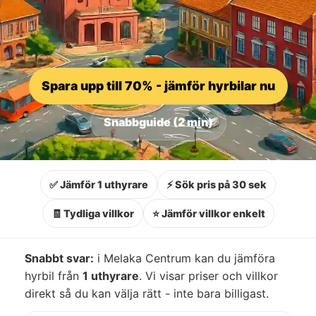
Spara upp till 70% - jämför hyrbilar nu
Snabbguide (2 min)
✅ Jämför 1 uthyrare
⚡ Sök pris på 30 sek
🧾 Tydliga villkor
⭐ Jämför villkor enkelt
Snabbt svar:
i Melaka Centrum kan du jämföra
hyrbil från
1 uthyrare
. Vi visar priser och villkor
direkt så du kan välja rätt - inte bara billigast.