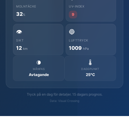
MOLNTÄCKE
UV-INDEX
32
9
%
👁️
🔵
SIKT
LUFTTRYCK
12
1009
km
hPa
🌘
🌡️
MÅNFAS
DAGGPUNKT
Avtagande
25°C
Tryck på en dag för detaljer. 15 dagars prognos.
Data: Visual Crossing