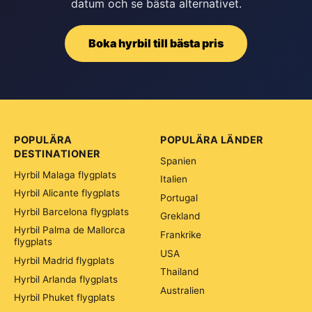
datum och se bästa alternativet.
Boka hyrbil till bästa pris
POPULÄRA
POPULÄRA LÄNDER
DESTINATIONER
Spanien
Hyrbil Malaga flygplats
Italien
Hyrbil Alicante flygplats
Portugal
Hyrbil Barcelona flygplats
Grekland
Hyrbil Palma de Mallorca
Frankrike
flygplats
USA
Hyrbil Madrid flygplats
Thailand
Hyrbil Arlanda flygplats
Australien
Hyrbil Phuket flygplats