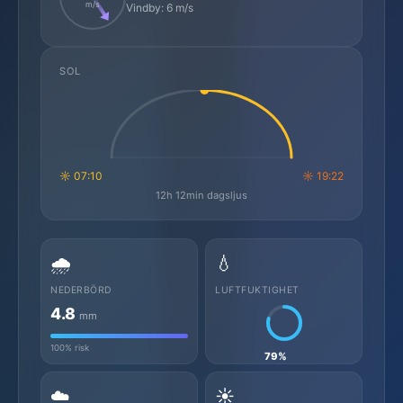
m/s
Vindby: 6 m/s
SOL
☼ 07:10
☼ 19:22
12h 12min dagsljus
🌧️
💧
NEDERBÖRD
LUFTFUKTIGHET
4.8
mm
100% risk
79%
☁️
☀️