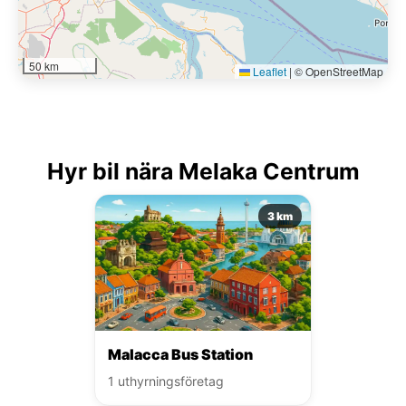
50 km
Leaflet
|
© OpenStreetMap
Hyr bil nära Melaka Centrum
3 km
Malacca Bus Station
1 uthyrningsföretag