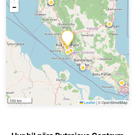
−
100 km
Leaflet
|
© OpenStreetMap