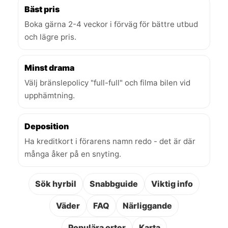
Bäst pris
Boka gärna 2-4 veckor i förväg för bättre utbud
och lägre pris.
Minst drama
Välj bränslepolicy "full-full" och filma bilen vid
upphämtning.
Deposition
Ha kreditkort i förarens namn redo - det är där
många åker på en snyting.
Sök hyrbil
Snabbguide
Viktig info
Väder
FAQ
Närliggande
Populära orter
Karta