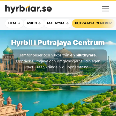
HEM
ASIEN
MALAYSIA
PUTRAJAYA CENTRUM
Hyrbil i Putrajaya Centrum
Jämför priser och villkor från
en biluthyrare
.
Upptäck Putrajaya och omgivningarna i din egen
takt - utan krångel vid upphämtning.