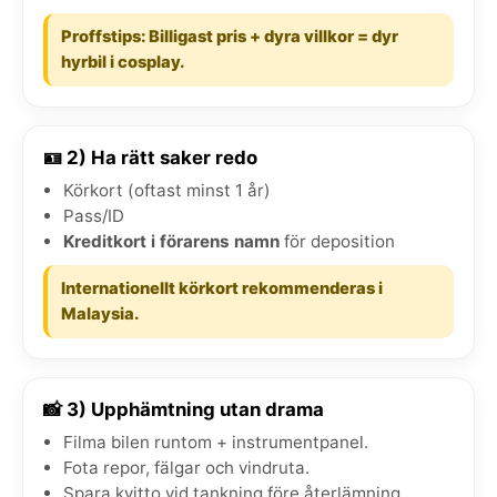
Proffstips: Billigast pris + dyra villkor = dyr
hyrbil i cosplay.
🪪 2) Ha rätt saker redo
Körkort (oftast minst 1 år)
Pass/ID
Kreditkort i förarens namn
för deposition
Internationellt körkort rekommenderas i
Malaysia.
📸 3) Upphämtning utan drama
Filma bilen runtom + instrumentpanel.
Fota repor, fälgar och vindruta.
Spara kvitto vid tankning före återlämning.