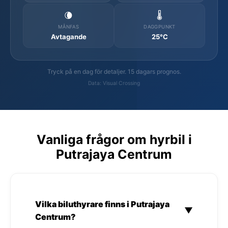
🌘
🌡️
MÅNFAS
DAGGPUNKT
Avtagande
25°C
Tryck på en dag för detaljer. 15 dagars prognos.
Data: Visual Crossing
Vanliga frågor om hyrbil i
Putrajaya Centrum
Vilka biluthyrare finns i Putrajaya
▼
Centrum?