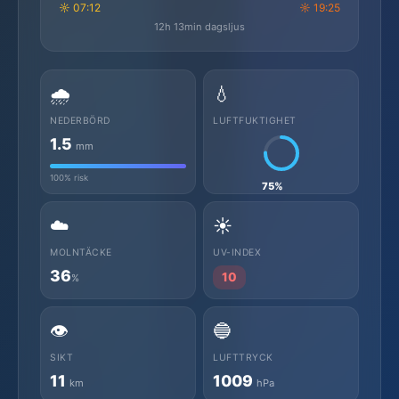
☼ 07:12
☼ 19:25
12h 13min dagsljus
🌧️
💧
NEDERBÖRD
LUFTFUKTIGHET
1.5
mm
100% risk
75%
☁️
☀️
MOLNTÄCKE
UV-INDEX
36
10
%
👁️
🔵
SIKT
LUFTTRYCK
11
1009
km
hPa