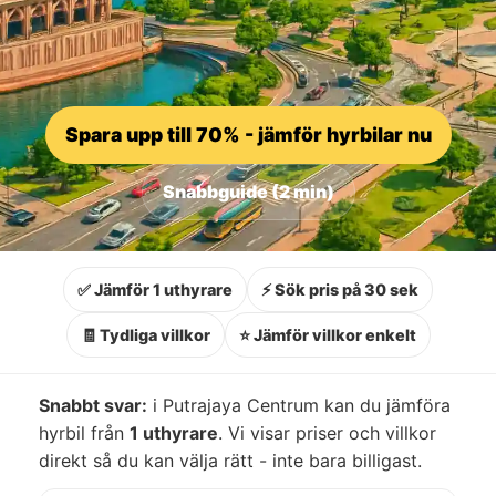
Spara upp till 70% - jämför hyrbilar nu
Snabbguide (2 min)
✅ Jämför 1 uthyrare
⚡ Sök pris på 30 sek
🧾 Tydliga villkor
⭐ Jämför villkor enkelt
Snabbt svar:
i Putrajaya Centrum kan du jämföra
hyrbil från
1 uthyrare
. Vi visar priser och villkor
direkt så du kan välja rätt - inte bara billigast.