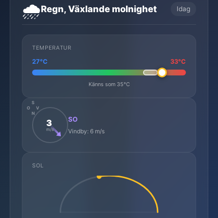
🌧️
Regn, Växlande molnighet
Idag
TEMPERATUR
27°C
33°C
Känns som 35°C
S
O
V
N
SO
3
m/s
Vindby: 6 m/s
SOL