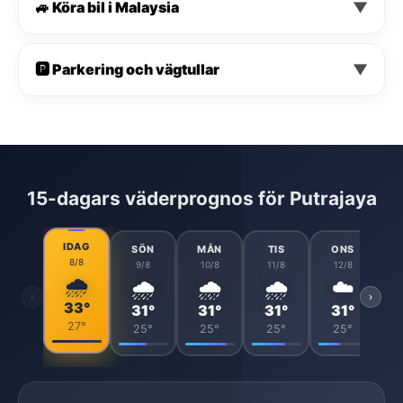
🚙 Köra bil i Malaysia
▼
🅿️ Parkering och vägtullar
▼
15-dagars väderprognos för Putrajaya
IDAG
SÖN
MÅN
TIS
ONS
8/8
9/8
10/8
11/8
12/8
🌧️
🌧️
🌧️
🌧️
☁️
‹
›
33°
31°
31°
31°
31°
27°
25°
25°
25°
25°