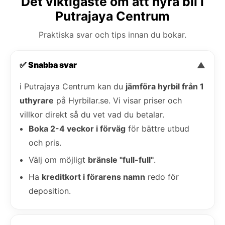
Det viktigaste om att hyra bil i
Putrajaya Centrum
Praktiska svar och tips innan du bokar.
✅ Snabba svar
▼
i Putrajaya Centrum kan du
jämföra hyrbil från 1
uthyrare
på Hyrbilar.se. Vi visar priser och
villkor direkt så du vet vad du betalar.
Boka 2-4 veckor i förväg
för bättre utbud
och pris.
Välj om möjligt
bränsle "full-full"
.
Ha
kreditkort i förarens namn
redo för
deposition.