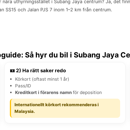
r nära uthyrningsstället i Subang Jaya centrum? Ja, det fin
lan SS15 och Jalan PJS 7 inom 1–2 km från centrum.
guide: Så hyr du bil i Subang Jaya C
🪪 2) Ha rätt saker redo
Körkort (oftast minst 1 år)
Pass/ID
Kreditkort i förarens namn
för deposition
Internationellt körkort rekommenderas i
Malaysia.