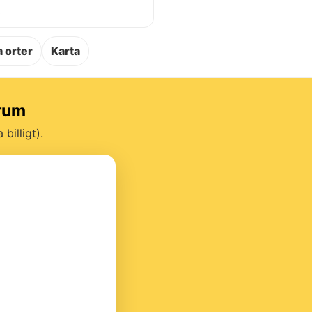
.
 orter
Karta
trum
billigt).