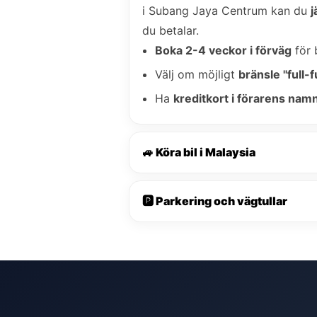
i Subang Jaya Centrum kan du
j
du betalar.
Boka 2-4 veckor i förväg
för 
Välj om möjligt
bränsle "full-fu
Ha
kreditkort i förarens nam
🚙 Köra bil i Malaysia
🅿️ Parkering och vägtullar