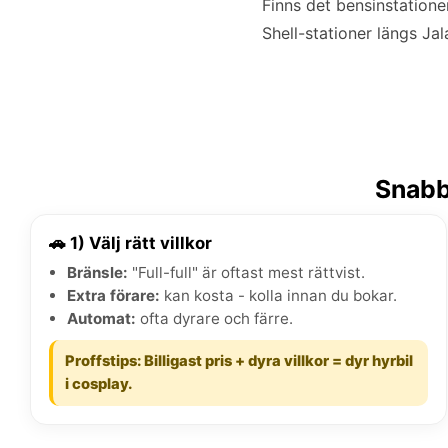
Finns det bensinstatione
Shell-stationer längs Ja
Snabb
🚗 1) Välj rätt villkor
Bränsle:
"Full-full" är oftast mest rättvist.
Extra förare:
kan kosta - kolla innan du bokar.
Automat:
ofta dyrare och färre.
Proffstips: Billigast pris + dyra villkor = dyr hyrbil
i cosplay.