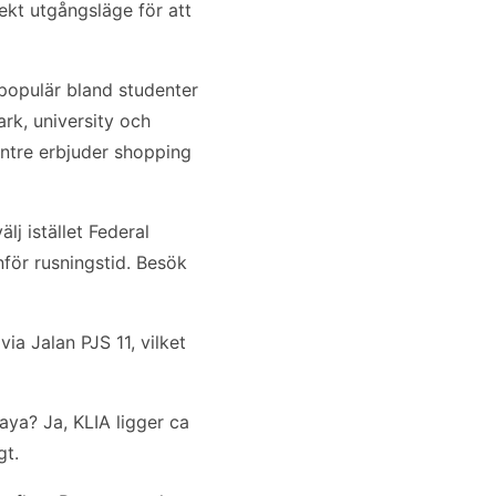
ekt utgångsläge för att
 populär bland studenter
rk, university och
entre erbjuder shopping
j istället Federal
nför rusningstid. Besök
ia Jalan PJS 11, vilket
Jaya? Ja, KLIA ligger ca
gt.