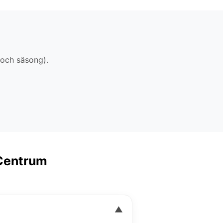
 och säsong).
 Centrum
▼