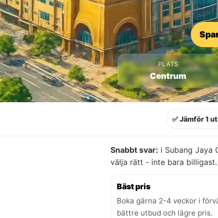
Spar
PLATS
Centrum
✅ Jämför 1 u
Snabbt svar:
i Subang Jaya C
välja rätt - inte bara billigast.
Bäst pris
Boka gärna 2-4 veckor i förv
bättre utbud och lägre pris.