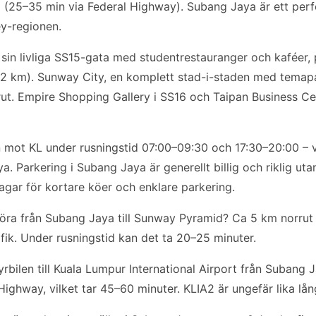
 (25–35 min via Federal Highway). Subang Jaya är ett perf
ey-regionen.
sin livliga SS15-gata med studentrestauranger och kaféer,
 (2 km). Sunway City, en komplett stad-i-staden med temapa
rrut. Empire Shopping Gallery i SS16 och Taipan Business C
ot KL under rusningstid 07:00–09:30 och 17:30–20:00 – väl
. Parkering i Subang Jaya är generellt billig och riklig uta
ar för kortare köer och enklare parkering.
 köra från Subang Jaya till Sunway Pyramid? Ca 5 km norrut v
afik. Under rusningstid kan det ta 20–25 minuter.
yrbilen till Kuala Lumpur International Airport från Subang 
ghway, vilket tar 45–60 minuter. KLIA2 är ungefär lika lån