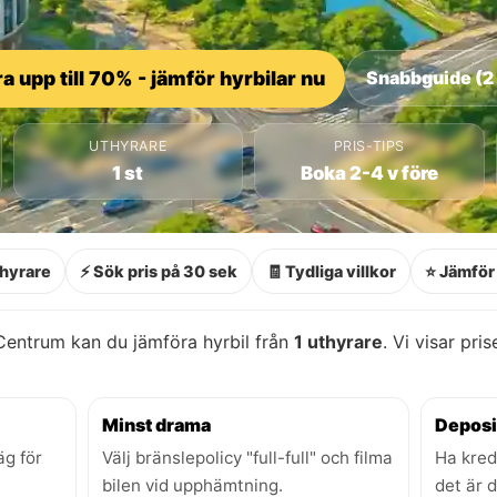
a upp till 70% - jämför hyrbilar nu
Snabbguide (2
UTHYRARE
PRIS-TIPS
1 st
Boka 2-4 v före
thyrare
⚡ Sök pris på 30 sek
🧾 Tydliga villkor
⭐ Jämför 
entrum kan du jämföra hyrbil från
1 uthyrare
. Vi visar pri
Minst drama
Deposi
äg för
Välj bränslepolicy "full-full" och filma
Ha kred
bilen vid upphämtning.
det är 