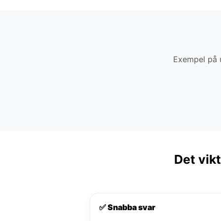
Exempel på u
Det vik
✅ Snabba svar