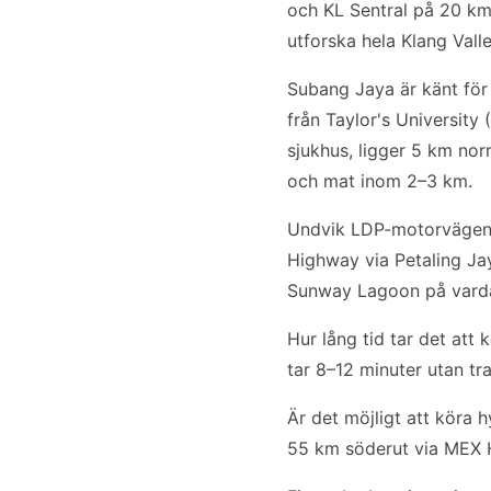
och KL Sentral på 20 km
utforska hela Klang Vall
Subang Jaya är känt för 
från Taylor's University
sjukhus, ligger 5 km no
och mat inom 2–3 km.
Undvik LDP-motorvägen m
Highway via Petaling Jaya
Sunway Lagoon på vardag
Hur lång tid tar det att
tar 8–12 minuter utan tr
Är det möjligt att köra h
55 km söderut via MEX Hi