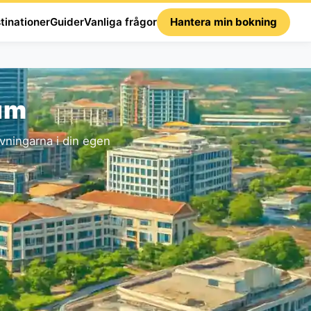
tinationer
Guider
Vanliga frågor
Hantera min bokning
rum
ningarna i din egen