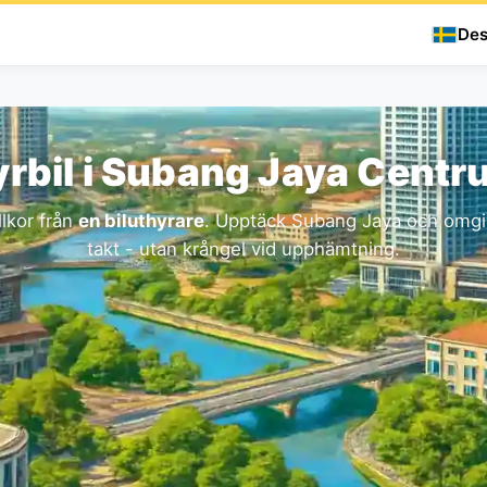
Des
rbil i Subang Jaya Cent
llkor från
en biluthyrare
. Upptäck Subang Jaya och omgiv
takt - utan krångel vid upphämtning.