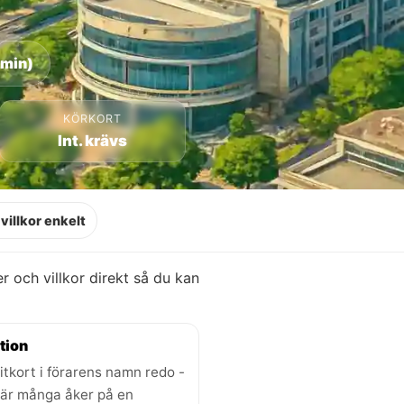
 min)
KÖRKORT
Int. krävs
villkor enkelt
ser och villkor direkt så du kan
tion
itkort i förarens namn redo -
där många åker på en