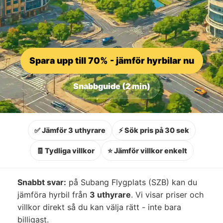
Spara upp till 70% - jämför hyrbilar nu
Snabbguide (2 min)
✅ Jämför 3 uthyrare
⚡ Sök pris på 30 sek
🧾 Tydliga villkor
⭐ Jämför villkor enkelt
Snabbt svar:
på Subang Flygplats (SZB) kan du
jämföra hyrbil från
3 uthyrare
. Vi visar priser och
villkor direkt så du kan välja rätt - inte bara
billigast.