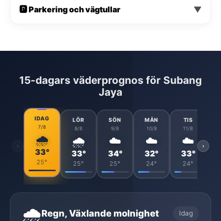
🅿️ Parkering och vägtullar
▼
15-dagars väderprognos för Subang
Jaya
IDAG
LÖR
SÖN
MÅN
TIS
7/8
8/8
9/8
10/8
11/8
🌧️
🌧️
☁️
☁️
☁️
‹
›
33°
33°
34°
32°
33°
25°
25°
25°
24°
24°
🌧️
Regn, Växlande molnighet
Idag