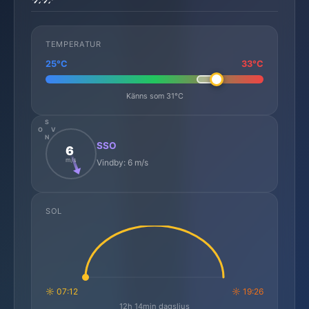
TEMPERATUR
25°C
33°C
Känns som 31°C
S
O
V
N
SSO
6
m/s
Vindby: 6 m/s
SOL
☼ 07:12
☼ 19:26
12h 14min dagsljus