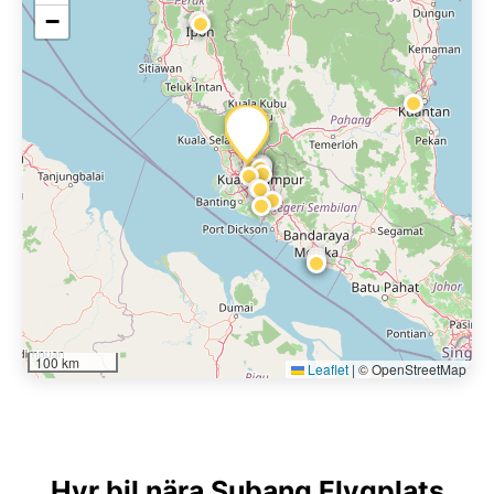
−
100 km
Leaflet
|
© OpenStreetMap
Hyr bil nära Subang Flygplats