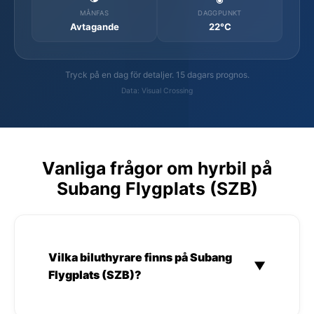
MÅNFAS
DAGGPUNKT
Avtagande
22°C
Tryck på en dag för detaljer. 15 dagars prognos.
Data: Visual Crossing
Vanliga frågor om hyrbil på
Subang Flygplats (SZB)
Vilka biluthyrare finns på Subang
▼
Flygplats (SZB)?