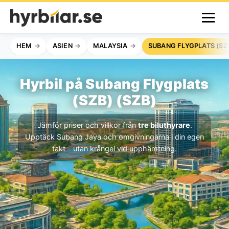
HEM
ASIEN
MALAYSIA
SUBANG FLYGPLATS (SZ
Hyrbil på Subang Flygplats
(SZB) (SZB)
Jämför priser och villkor från
tre biluthyrare
.
Upptäck Subang Jaya och omgivningarna i din egen
takt - utan krångel vid upphämtning.