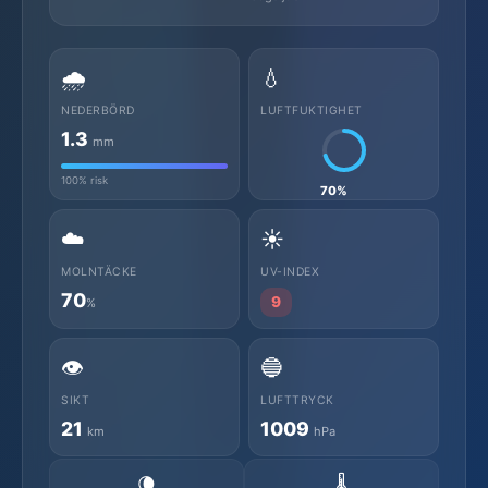
🌧️
💧
NEDERBÖRD
LUFTFUKTIGHET
1.3
mm
100% risk
70%
☁️
☀️
MOLNTÄCKE
UV-INDEX
70
9
%
👁️
🔵
SIKT
LUFTTRYCK
21
1009
km
hPa
🌘
🌡️