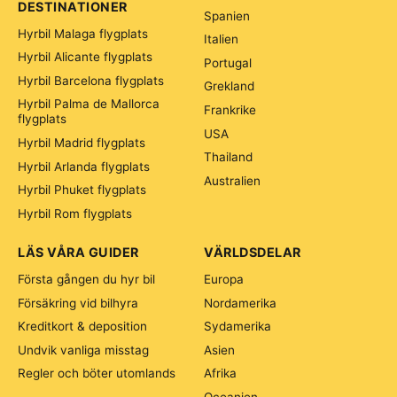
DESTINATIONER
Spanien
Hyrbil Malaga flygplats
Italien
Hyrbil Alicante flygplats
Portugal
Hyrbil Barcelona flygplats
Grekland
Hyrbil Palma de Mallorca
Frankrike
flygplats
USA
Hyrbil Madrid flygplats
Thailand
Hyrbil Arlanda flygplats
Australien
Hyrbil Phuket flygplats
Hyrbil Rom flygplats
LÄS VÅRA GUIDER
VÄRLDSDELAR
Första gången du hyr bil
Europa
Försäkring vid bilhyra
Nordamerika
Kreditkort & deposition
Sydamerika
Undvik vanliga misstag
Asien
Regler och böter utomlands
Afrika
Oceanien