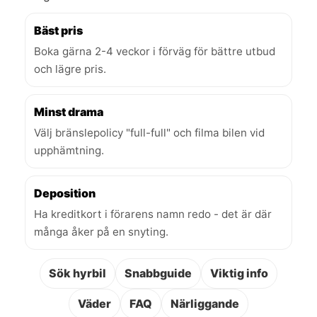
Bäst pris
Boka gärna 2-4 veckor i förväg för bättre utbud
och lägre pris.
Minst drama
Välj bränslepolicy "full-full" och filma bilen vid
upphämtning.
Deposition
Ha kreditkort i förarens namn redo - det är där
många åker på en snyting.
Sök hyrbil
Snabbguide
Viktig info
Väder
FAQ
Närliggande