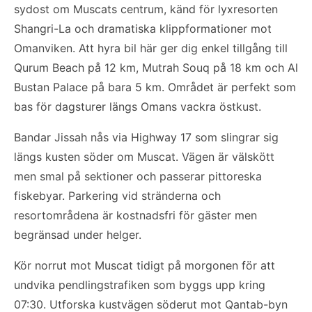
sydost om Muscats centrum, känd för lyxresorten
Shangri-La och dramatiska klippformationer mot
Omanviken. Att hyra bil här ger dig enkel tillgång till
Qurum Beach på 12 km, Mutrah Souq på 18 km och Al
Bustan Palace på bara 5 km. Området är perfekt som
bas för dagsturer längs Omans vackra östkust.
Bandar Jissah nås via Highway 17 som slingrar sig
längs kusten söder om Muscat. Vägen är välskött
men smal på sektioner och passerar pittoreska
fiskebyar. Parkering vid stränderna och
resortområdena är kostnadsfri för gäster men
begränsad under helger.
Kör norrut mot Muscat tidigt på morgonen för att
undvika pendlingstrafiken som byggs upp kring
07:30. Utforska kustvägen söderut mot Qantab-byn