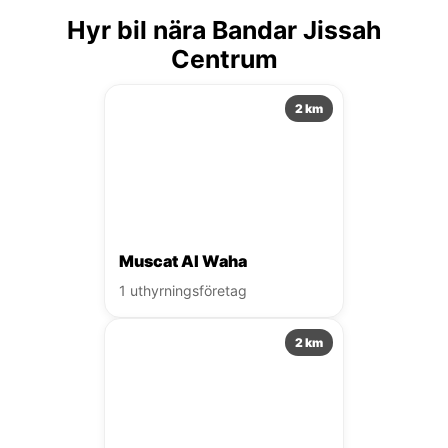
Hyr bil nära Bandar Jissah
Centrum
2 km
Muscat Al Waha
1 uthyrningsföretag
2 km