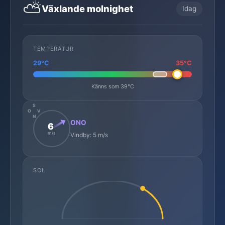
⛅
Växlande molnighet
Idag
TEMPERATUR
29°C
35°C
Känns som 39°C
S
O
V
N
ONO
6
m/s
Vindby: 5 m/s
SOL