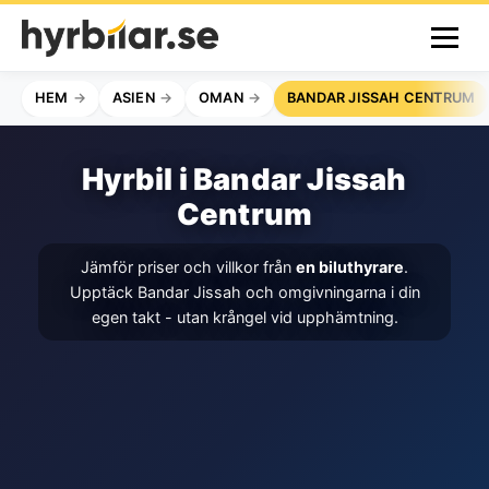
HEM
ASIEN
OMAN
BANDAR JISSAH CENTRUM
Hyrbil i Bandar Jissah
Centrum
Jämför priser och villkor från
en biluthyrare
.
Upptäck Bandar Jissah och omgivningarna i din
egen takt - utan krångel vid upphämtning.