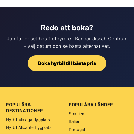
Redo att boka?
Jämför priset hos 1 uthyrare i Bandar Jissah Centrum
- välj datum och se bästa alternativet.
Boka hyrbil till bästa pris
POPULÄRA
POPULÄRA LÄNDER
DESTINATIONER
Spanien
Hyrbil Malaga flygplats
Italien
Hyrbil Alicante flygplats
Portugal