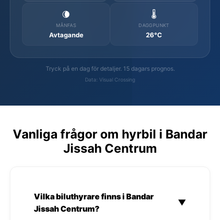
🌘
🌡️
MÅNFAS
DAGGPUNKT
Avtagande
26°C
Tryck på en dag för detaljer. 15 dagars prognos.
Data: Visual Crossing
Vanliga frågor om hyrbil i Bandar
Jissah Centrum
Vilka biluthyrare finns i Bandar
▼
Jissah Centrum?