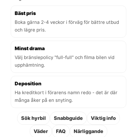
Bäst pris
Boka gärna 2-4 veckor i förväg för bättre utbud
och lägre pris.
Minst drama
Välj bränslepolicy "full-full" och filma bilen vid
upphämtning.
Deposition
Ha kreditkort i förarens namn redo - det är där
många åker på en snyting.
Sök hyrbil
Snabbguide
Viktig info
Väder
FAQ
Närliggande