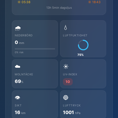
☼ 05:38
☼ 18:43
13h 5min dagsljus
🌧️
💧
NEDERBÖRD
LUFTFUKTIGHET
0
mm
0% risk
75%
☁️
☀️
MOLNTÄCKE
UV-INDEX
69
10
%
👁️
🔵
SIKT
LUFTTRYCK
16
1001
km
hPa