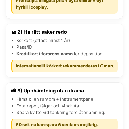
Proffstips: Billigast pris + dyra villkor = dyr
hyrbil i cosplay.
🪪 2) Ha rätt saker redo
Körkort (oftast minst 1 år)
Pass/ID
Kreditkort i förarens namn
för deposition
Internationellt körkort rekommenderas i Oman.
📸 3) Upphämtning utan drama
Filma bilen runtom + instrumentpanel.
Fota repor, fälgar och vindruta.
Spara kvitto vid tankning före återlämning.
60 sek nu kan spara 6 veckors mejlkrig.