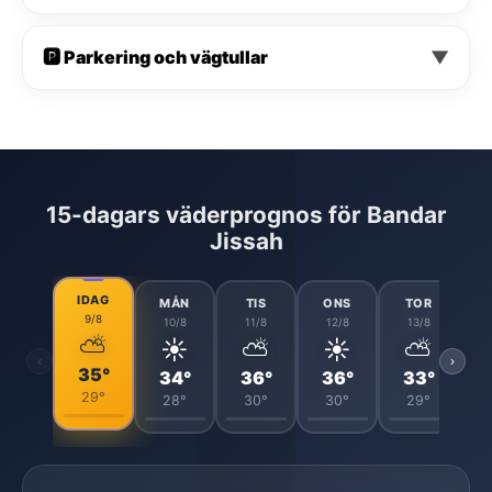
🅿️ Parkering och vägtullar
▼
15-dagars väderprognos för Bandar
Jissah
IDAG
MÅN
TIS
ONS
TOR
9/8
10/8
11/8
12/8
13/8
⛅
☀️
⛅
☀️
⛅
‹
›
35°
34°
36°
36°
33°
29°
28°
30°
30°
29°