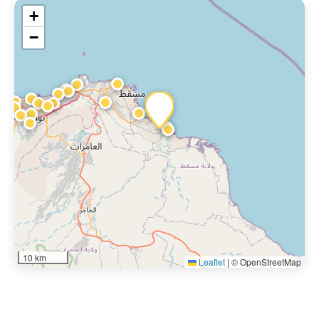
+
−
10 km
Leaflet
|
© OpenStreetMap