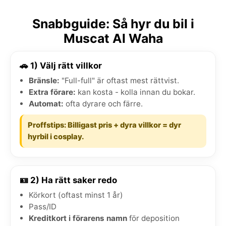
Snabbguide: Så hyr du bil i
Muscat Al Waha
🚗 1) Välj rätt villkor
Bränsle:
"Full-full" är oftast mest rättvist.
Extra förare:
kan kosta - kolla innan du bokar.
Automat:
ofta dyrare och färre.
Proffstips: Billigast pris + dyra villkor = dyr
hyrbil i cosplay.
🪪 2) Ha rätt saker redo
Körkort (oftast minst 1 år)
Pass/ID
Kreditkort i förarens namn
för deposition