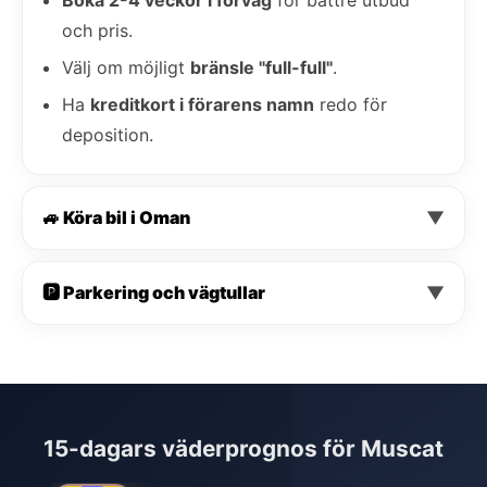
och pris.
Välj om möjligt
bränsle "full-full"
.
Ha
kreditkort i förarens namn
redo för
deposition.
🚙 Köra bil i Oman
▼
🅿️ Parkering och vägtullar
▼
15-dagars väderprognos för Muscat