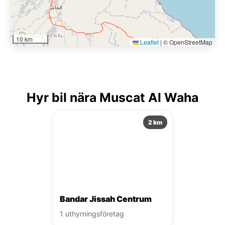
10 km
Leaflet
|
© OpenStreetMap
Hyr bil nära Muscat Al Waha
2 km
Bandar Jissah Centrum
1 uthyrningsföretag