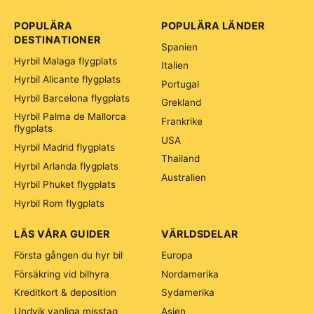
POPULÄRA
POPULÄRA LÄNDER
DESTINATIONER
Spanien
Hyrbil Malaga flygplats
Italien
Hyrbil Alicante flygplats
Portugal
Hyrbil Barcelona flygplats
Grekland
Hyrbil Palma de Mallorca
Frankrike
flygplats
USA
Hyrbil Madrid flygplats
Thailand
Hyrbil Arlanda flygplats
Australien
Hyrbil Phuket flygplats
Hyrbil Rom flygplats
LÄS VÅRA GUIDER
VÄRLDSDELAR
Första gången du hyr bil
Europa
Försäkring vid bilhyra
Nordamerika
Kreditkort & deposition
Sydamerika
Undvik vanliga misstag
Asien