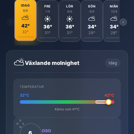
IDAG
FRE
LÖR
SÖN
MÅN
6/8
7/8
8/8
9/8
10/8
⛅
☀️
☀️
⛅
⛅
‹
›
42°
36°
36°
34°
34°
32°
31°
31°
29°
28°
⛅
Växlande molnighet
Idag
TEMPERATUR
32°C
42°C
Känns som 41°C
S
O
V
N
OSO
6