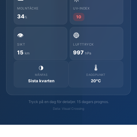
MOLNTÄCKE
UV-INDEX
34
10
%
👁️
🔵
SIKT
LUFTTRYCK
15
997
km
hPa
🌗
🌡️
MÅNFAS
DAGGPUNKT
Sista kvarten
20°C
Tryck på en dag för detaljer. 15 dagars prognos.
Data: Visual Crossing