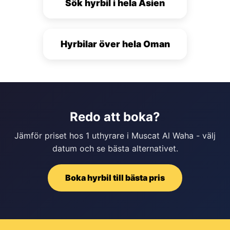
Sök hyrbil i hela Asien
Hyrbilar över hela Oman
Redo att boka?
Jämför priset hos 1 uthyrare i Muscat Al Waha - välj
datum och se bästa alternativet.
Boka hyrbil till bästa pris