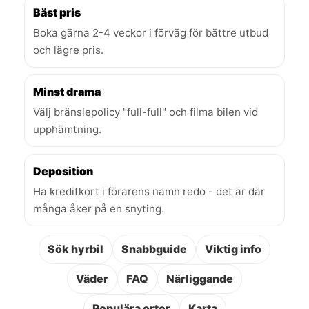
Bäst pris
Boka gärna 2-4 veckor i förväg för bättre utbud
och lägre pris.
Minst drama
Välj bränslepolicy "full-full" och filma bilen vid
upphämtning.
Deposition
Ha kreditkort i förarens namn redo - det är där
många åker på en snyting.
Sök hyrbil
Snabbguide
Viktig info
Väder
FAQ
Närliggande
Populära orter
Karta