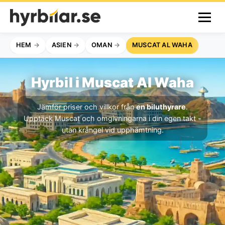
HEM
ASIEN
OMAN
MUSCAT AL WAHA
Hyrbil i Muscat Al Waha
Jämför priser och villkor från
en biluthyrare
.
Upptäck Muscat och omgivningarna i din egen takt -
utan krångel vid upphämtning.