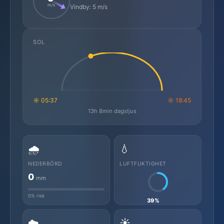
m/s
Vindby: 5 m/s
SOL
☼ 05:37
☼ 18:45
13h 8min dagsljus
🌧️
💧
NEDERBÖRD
LUFTFUKTIGHET
0
mm
0% risk
39%
☁️
☀️