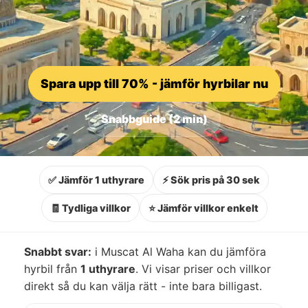
Spara upp till 70% - jämför hyrbilar nu
Snabbguide (2 min)
✅ Jämför 1 uthyrare
⚡ Sök pris på 30 sek
🧾 Tydliga villkor
⭐ Jämför villkor enkelt
Snabbt svar:
i Muscat Al Waha kan du jämföra
hyrbil från
1 uthyrare
. Vi visar priser och villkor
direkt så du kan välja rätt - inte bara billigast.