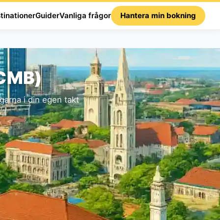
tinationer
Guider
Vanliga frågor
Hantera min bokning
(CMB)
arna i din egen takt