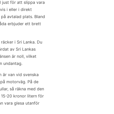
just för att slippa vara
s i eller i direkt
 på avtalad plats. Bland
da erbjuder ett brett
 räcker i Sri Lanka. Du
färdat av Sri Lankas
nsen är noll, vilket
an undantag.
om är van vid svenska
h på motorväg. På de
ullar, så räkna med den
15-20 kronor litern för
an vara glesa utanför