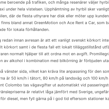
me beroende på trafiken, och många resenärer väljer hyrbil 
xi under hela vistelsen. Upphämtning av hyrbil sker vanligtvi
allen, där de flesta uthyrare har disk eller möter upp kunden
n finns bland annat GreenMotion och Ace Rent a Car, som bå
de för lokala förhållanden.
g redan innan avresan är att ett vanligt svenskt körkort inte
t körkort samt i de flesta fall ett lokalt tilläggstillstånd ut
aren normalt hjälper till att ordna mot en avgift. Promillegrä
on av alkohol i kombination med bilkörning är förbjuden ut
 på vänster sida, vilket kan kräva lite anpassning för den s
rna är 50 km/h i tätort, 80 km/h på landsväg och 100 km/
nt Colombo tas vägavgifter ut automatiskt vid passeringst
änslepriserna är relativt låga jämfört med Sverige, ungefär 
för diesel, men fyll gärna på i god tid eftersom stationer k