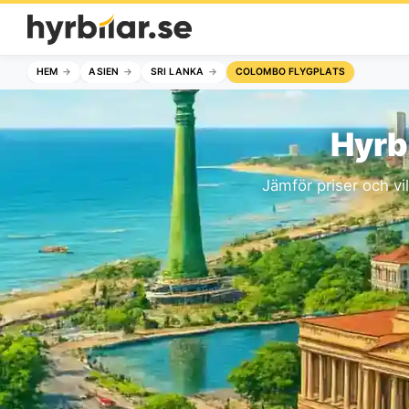
HEM
ASIEN
SRI LANKA
COLOMBO FLYGPLATS
Hyrb
Jämför priser och vi