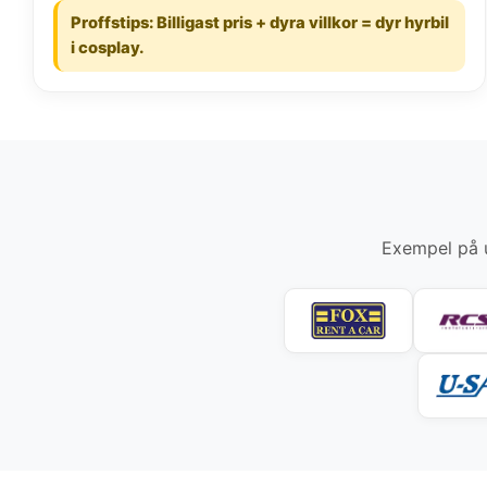
Proffstips: Billigast pris + dyra villkor = dyr hyrbil
i cosplay.
Exempel på u