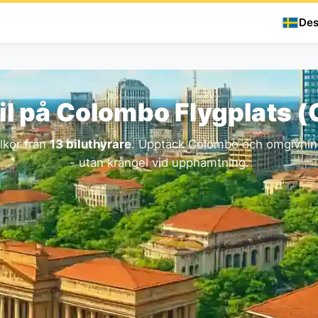
Des
il på Colombo Flygplats 
llkor från
13 biluthyrare
. Upptäck Colombo och omgivning
- utan krångel vid upphämtning.