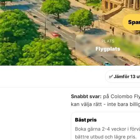
Spar
PLATS
Flygplats
✅ Jämför 13 u
Snabbt svar:
på Colombo Flyg
kan välja rätt - inte bara billi
Bäst pris
Boka gärna 2-4 veckor i förv
bättre utbud och lägre pris.