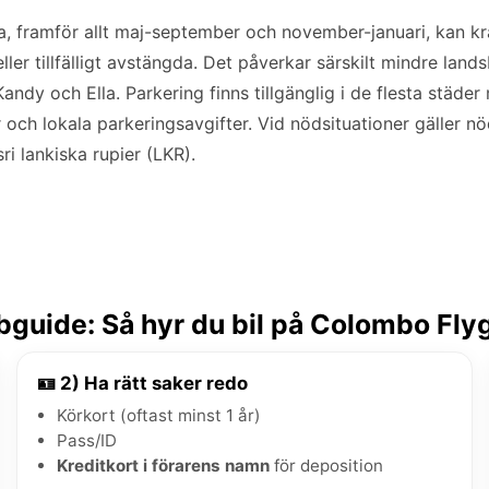
 framför allt maj-september och november-januari, kan kra
ler tillfälligt avstängda. Det påverkar särskilt mindre lan
y och Ella. Parkering finns tillgänglig i de flesta städer me
tar och lokala parkeringsavgifter. Vid nödsituationer gäller
sri lankiska rupier (LKR).
guide: Så hyr du bil på Colombo Fly
🪪 2) Ha rätt saker redo
Körkort (oftast minst 1 år)
Pass/ID
Kreditkort i förarens namn
för deposition