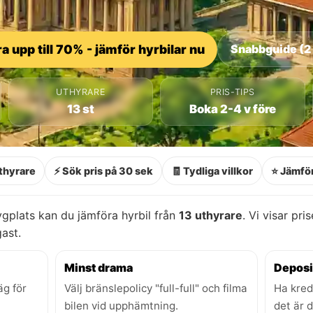
a upp till 70% - jämför hyrbilar nu
Snabbguide (2
UTHYRARE
PRIS-TIPS
13 st
Boka 2-4 v före
thyrare
⚡ Sök pris på 30 sek
🧾 Tydliga villkor
⭐ Jämför
plats kan du jämföra hyrbil från
13 uthyrare
. Vi visar pri
gast.
Minst drama
Deposi
äg för
Välj bränslepolicy "full-full" och filma
Ha kred
bilen vid upphämtning.
det är 