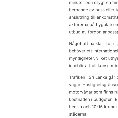
minuter och drygt en tim
beroende av buss eller ta
anslutning till ankomsth
aktörerna på flygplatse
utbud av fordon anpassa
Något att ha klart för si
behöver ett internationell
myndigheter, vilket uthyr
innebär att all konsumti
Trafiken i Sri Lanka går
vägar. Hastighetsgränse
motorvägar som finns ru
kostnaden i budgeten. Br
bensin och 10-15 kronor 
städerna.