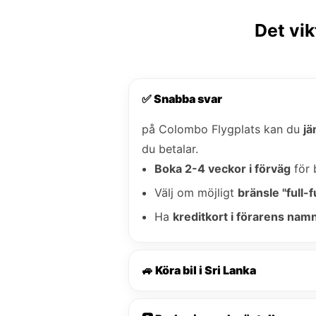
Det vik
✅ Snabba svar
på Colombo Flygplats kan du
jä
du betalar.
Boka 2-4 veckor i förväg
för 
Välj om möjligt
bränsle "full-fu
Ha
kreditkort i förarens nam
🚙 Köra bil i Sri Lanka