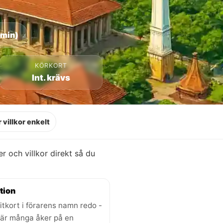
 min)
KÖRKORT
Int. krävs
 villkor enkelt
ser och villkor direkt så du
tion
itkort i förarens namn redo -
där många åker på en