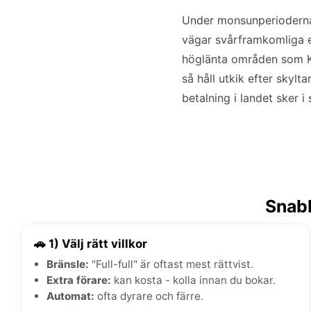
Under monsunperioderna,
vägar svårframkomliga el
höglänta områden som Kand
så håll utkik efter skyl
betalning i landet sker i 
Snabb
🚗 1) Välj rätt villkor
Bränsle:
"Full-full" är oftast mest rättvist.
Extra förare:
kan kosta - kolla innan du bokar.
Automat:
ofta dyrare och färre.