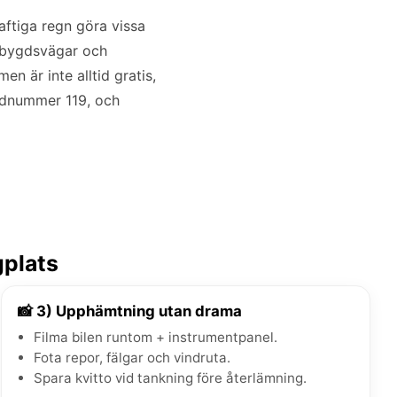
ftiga regn göra vissa
dsbygdsvägar och
n är inte alltid gratis,
 nödnummer 119, och
gplats
📸 3) Upphämtning utan drama
Filma bilen runtom + instrumentpanel.
Fota repor, fälgar och vindruta.
Spara kvitto vid tankning före återlämning.