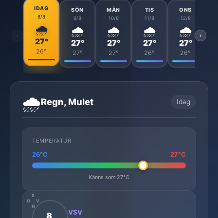
IDAG
SÖN
MÅN
TIS
ONS
8/8
9/8
10/8
11/8
12/8
🌧️
🌧️
🌧️
🌧️
🌧️
‹
›
27°
27°
27°
27°
27°
26°
27°
27°
26°
26°
🌧️
Regn, Mulet
Idag
TEMPERATUR
26°C
27°C
Känns som 27°C
S
O
V
N
VSV
8