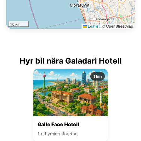
10 km
Leaflet
|
© OpenStreetMap
Hyr bil nära Galadari Hotell
1 km
Galle Face Hotell
1 uthyrningsföretag