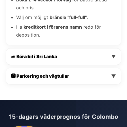
och pris.
Välj om möjligt
bränsle "full-full"
.
Ha
kreditkort i förarens namn
redo för
deposition.
🚙 Köra bil i Sri Lanka
▼
🅿️ Parkering och vägtullar
▼
15-dagars väderprognos för Colombo