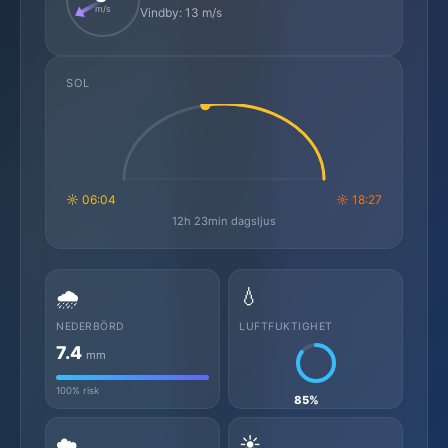
m/s
Vindby: 13 m/s
SOL
☼ 06:04
☼ 18:27
12h 23min dagsljus
🌧️
💧
NEDERBÖRD
LUFTFUKTIGHET
7.4
mm
100% risk
85%
☁️
☀️