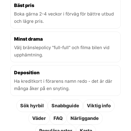
Bäst pris
Boka gärna 2-4 veckor i förväg för bättre utbud
och lägre pris.
Minst drama
Välj bränslepolicy "full-full" och filma bilen vid
upphämtning.
Deposition
Ha kreditkort i förarens namn redo - det är där
många åker på en snyting.
Sök hyrbil
Snabbguide
Viktig info
Väder
FAQ
Närliggande
Populära orter
Karta