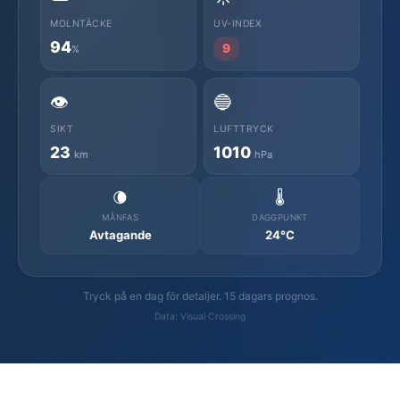
MOLNTÄCKE
UV-INDEX
94
9
%
👁️
🔵
SIKT
LUFTTRYCK
23
1010
km
hPa
🌘
🌡️
MÅNFAS
DAGGPUNKT
Avtagande
24°C
Tryck på en dag för detaljer. 15 dagars prognos.
Data: Visual Crossing