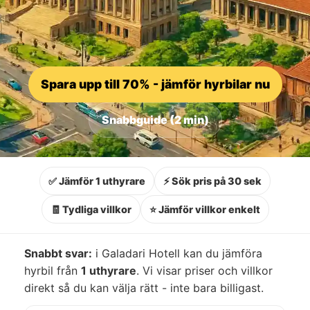
Spara upp till 70% - jämför hyrbilar nu
Snabbguide (2 min)
✅ Jämför 1 uthyrare
⚡ Sök pris på 30 sek
🧾 Tydliga villkor
⭐ Jämför villkor enkelt
Snabbt svar:
i Galadari Hotell kan du jämföra
hyrbil från
1 uthyrare
. Vi visar priser och villkor
direkt så du kan välja rätt - inte bara billigast.