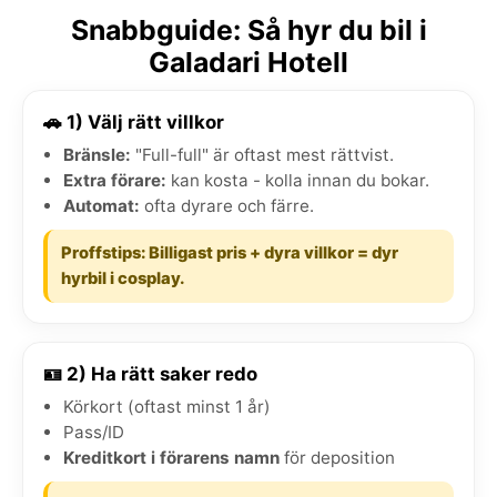
Snabbguide: Så hyr du bil i
Galadari Hotell
🚗 1) Välj rätt villkor
Bränsle:
"Full-full" är oftast mest rättvist.
Extra förare:
kan kosta - kolla innan du bokar.
Automat:
ofta dyrare och färre.
Proffstips: Billigast pris + dyra villkor = dyr
hyrbil i cosplay.
🪪 2) Ha rätt saker redo
Körkort (oftast minst 1 år)
Pass/ID
Kreditkort i förarens namn
för deposition