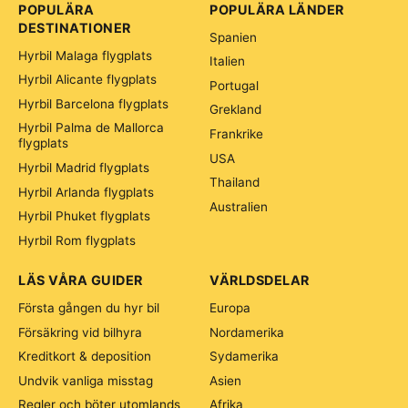
POPULÄRA
POPULÄRA LÄNDER
DESTINATIONER
Spanien
Hyrbil Malaga flygplats
Italien
Hyrbil Alicante flygplats
Portugal
Hyrbil Barcelona flygplats
Grekland
Hyrbil Palma de Mallorca
Frankrike
flygplats
USA
Hyrbil Madrid flygplats
Thailand
Hyrbil Arlanda flygplats
Australien
Hyrbil Phuket flygplats
Hyrbil Rom flygplats
LÄS VÅRA GUIDER
VÄRLDSDELAR
Första gången du hyr bil
Europa
Försäkring vid bilhyra
Nordamerika
Kreditkort & deposition
Sydamerika
Undvik vanliga misstag
Asien
Regler och böter utomlands
Afrika