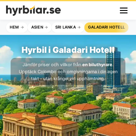
HEM
ASIEN
SRI LANKA
GALADARI HOTELL
Hyrbil i Galadari Hotell
Jämför priser och villkor från
en biluthyrare
.
Upptäck Colombo och omgivningarna i din egen
takt - utan krångel vid upphämtning.