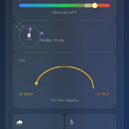
Känns som 34°C
S
O
V
N
N
8
m/s
Vindby: 10 m/s
SOL
☼ 05:31
☼ 18:37
13h 6min dagsljus
🌧️
💧