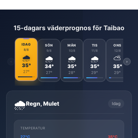
15-dagars väderprognos för Taibao
IDAG
SÖN
MÅN
TIS
ONS
8/8
9/8
10/8
11/8
12/8
🌧️
🌧️
🌧️
🌧️
⛅
‹
›
35°
34°
35°
35°
35°
27°
27°
28°
29°
29°
🌧️
Regn, Mulet
Idag
TEMPERATUR
27°C
35°C