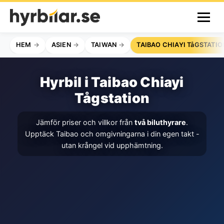
HEM
ASIEN
TAIWAN
TAIBAO CHIAYI TåGSTATIO
Hyrbil i Taibao Chiayi
Tågstation
Jämför priser och villkor från
två biluthyrare
.
Upptäck Taibao och omgivningarna i din egen takt -
utan krångel vid upphämtning.