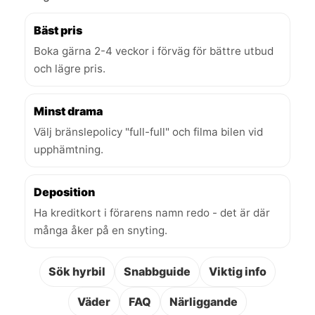
Bäst pris
Boka gärna 2-4 veckor i förväg för bättre utbud
och lägre pris.
Minst drama
Välj bränslepolicy "full-full" och filma bilen vid
upphämtning.
Deposition
Ha kreditkort i förarens namn redo - det är där
många åker på en snyting.
Sök hyrbil
Snabbguide
Viktig info
Väder
FAQ
Närliggande