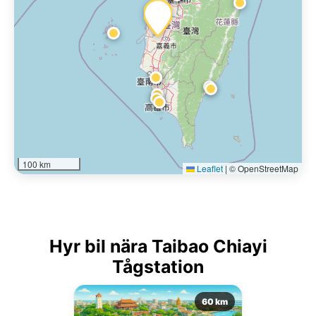
100 km
Leaflet
|
© OpenStreetMap
Hyr bil nära Taibao Chiayi
Tågstation
60 km