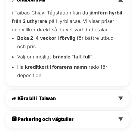
i Taibao Chiayi Tågstation kan du
jämföra hyrbil
från 2 uthyrare
på Hyrbilar.se. Vi visar priser
och villkor direkt så du vet vad du betalar.
Boka 2-4 veckor i förväg
för bättre utbud
och pris.
Välj om möjligt
bränsle "full-full"
.
Ha
kreditkort i förarens namn
redo för
deposition.
🚙 Köra bil i Taiwan
▼
🅿️ Parkering och vägtullar
▼