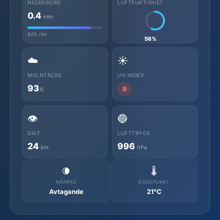
NEDERBÖRD
LUFTFUKTIGHET
0.4
mm
84% risk
56%
☁️
☀️
MOLNTÄCKE
UV-INDEX
93
9
%
👁️
🔵
SIKT
LUFTTRYCK
24
996
km
hPa
🌘
🌡️
MÅNFAS
DAGGPUNKT
Avtagande
21°C