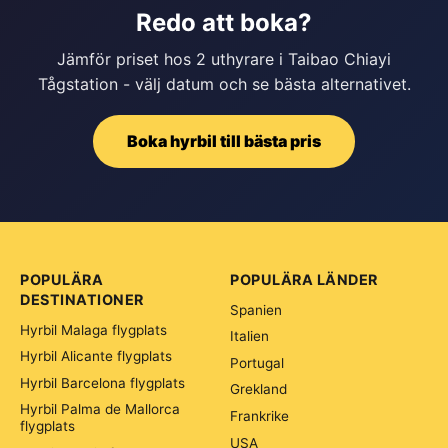
Redo att boka?
Jämför priset hos 2 uthyrare i Taibao Chiayi
Tågstation - välj datum och se bästa alternativet.
Boka hyrbil till bästa pris
POPULÄRA
POPULÄRA LÄNDER
DESTINATIONER
Spanien
Hyrbil Malaga flygplats
Italien
Hyrbil Alicante flygplats
Portugal
Hyrbil Barcelona flygplats
Grekland
Hyrbil Palma de Mallorca
Frankrike
flygplats
USA